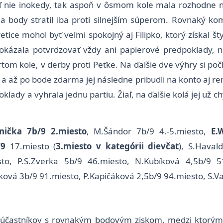
 nie inokedy, tak aspoň v ôsmom kole mala rozhodne na
 a body stratil iba proti silnejším súperom. Rovnaký k
tice mohol byť veľmi spokojný aj Filipko, ktorý získal šty
kázala potvrdzovať vždy ani papierové predpoklady, n
rtom kole, v derby proti Peťke. Na ďalšie dve výhry si po
a až po bode zdarma jej následne pribudli na konto aj r
klady a vyhrala jednu partiu. Žiaľ, na ďalšie kolá jej už 
nička 7b/9 2.miesto
, M.Šándor 7b/9 4.-5.miesto,
E.
/9
17.miesto (
3.miesto v kategórii dievčat
), S.Haval
to, P.S.Zverka 5b/9 46.miesto, N.Kubíková 4,5b/9 51
ová 3b/9 91.miesto, P.Kapičáková 2,5b/9 94.miesto, S.V
ica účastníkov s rovnakým bodovým ziskom, medzi ktorý