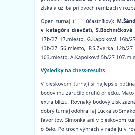
získala už iba pri dvoch remízach v roz
Open turnaj (111 účastníkov):
M.Šánd
v kategórii dievčat
),
S.Bochničková
17b/27 17.miesto, G.Kapolková 16b/2
13b/27 56.miesto, P.S.Zverka 12b/27 
103.miesto, A.Kapolková 5b/27 107.mi
Výsledky na chess-results
V bleskovom turnaji si najlepšie počín
bodov mu zaručilo druhú priečku. Maťo o
extra blitzu. Rovnaký bodový zisk zazn
dobrý turnaj odohrali aj Lucka so Smakom
favoritov. Simonka ani v bleskovom tur
o čelo. Po troch výhrach v rade ju v r