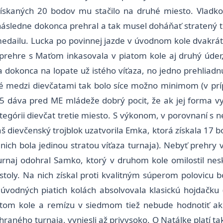
Získaných 20 bodov mu stačilo na druhé miesto. Vladko
 následne dokonca prehral a tak musel doháňať stratený 
 medailu. Lucka po povinnej jazde v úvodnom kole dvakrát
rehre s Maťom inkasovala v piatom kole aj druhý úder
dokonca na lopate už istého víťaza, no jedno prehliadnu
hé medzi dievčatami tak bolo síce možno minimom (v príp
5 dáva pred ME mládeže dobrý pocit, že ak jej forma vy
ategórii dievčat tretie miesto. S výkonom, v porovnaní s
áš dievčenský trojblok uzatvorila Emka, ktorá získala 17
z nich bola jedinou stratou víťaza turnaja). Nebyť prehr
urnaj odohral Samko, ktorý v druhom kole omilostil nes
stoly. Na nich získal proti kvalitným súperom polovicu b
 úvodných piatich kolách absolvovala klasickú hojdačk
iestom kole a remízu v siedmom tiež nebude hodnotiť a
aného turnaja, vyniesli až privysoko. O Natálke platí ta