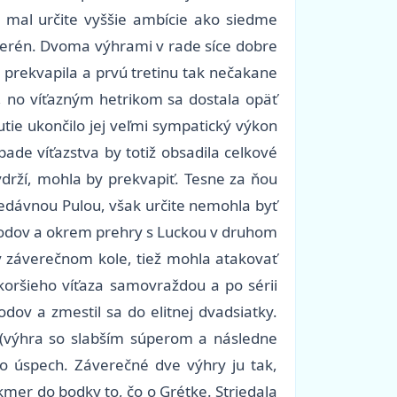
 mal určite vyššie ambície ako siedme
terén. Dvoma výhrami v rade síce dobre
 prekvapila a prvú tretinu tak nečakane
, no víťazným hetrikom sa dostala opäť
tie ukončilo jej veľmi sympatický výkon
ade víťazstva by totiž obsadila celkové
drží, mohla by prekvapiť. Tesne za ňou
 nedávnou Pulou, však určite nemohla byť
 bodov a okrem prehry s Luckou v druhom
y v záverečnom kole, tiež mohla atakovať
koršieho víťaza samovraždou a po sérii
odov a zmestil sa do elitnej dvadsiatky.
u (výhra so slabším súperom a následne
ko úspech. Záverečné dve výhry ju tak,
kmer do bodky to, čo o Grétke. Striedala