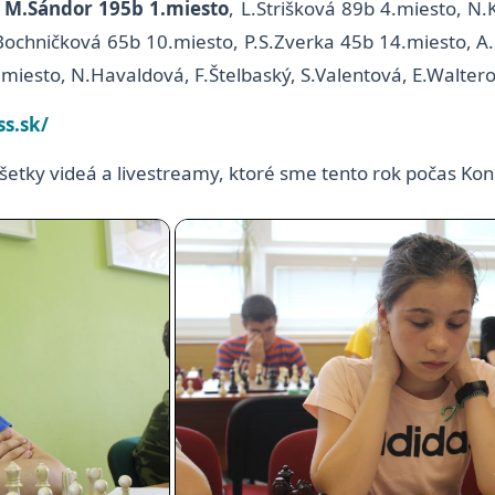
:
M.Šándor 195b 1.miesto
, L.Strišková 89b 4.miesto, N
.Bochničková 65b 10.miesto, P.S.Zverka 45b 14.miesto, A
iesto, N.Havaldová, F.Štelbaský, S.Valentová, E.Walterov
ss.sk/
všetky videá a livestreamy, ktoré sme tento rok počas Koní