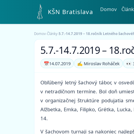
Domov
Článk
KŠN Bratislava
Domov
›
Články
›
5.7.-14.7.2019 – 18.ročník Letného šachové
5.7.-14.7.2019 – 18.r
📅
14.07.2019
✍️ Miroslav Roháček
👀 
Obľúbený letný šachový tábor, v osvedč
v netradičnom termíne. Bol doň umiest
v organizačnej štruktúre podujatia sm
Alžbetka, Emka, Filipko, Grétka, Lucka
14.
V šachovom turnaji sa nakoniec najlepš