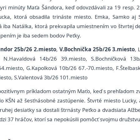
yri minúty Maťa Šándora, keď odovzdávali za 19 resp.
ka, ktorá obsadila trináste miesto. Emka, Samko aj Si
iba Natálka, ktorá prekvapila umiestnením vo štvrtej de
vapením je iba sedem bodov Peťky.
ndor 25b/26 2.miesto
,
V.Bochnička 25b/26 3.miesto
, 
, N.Havaldová 14b/26 39.miesto, S.Bochničková 13b/
64.miesto, G.Kapolková 10b/26 67.-70.miesto, F.Štelbas
esto, S.Valentová 3b/26 101.miesto
pozitívnym príkladom ostatným Maťo, keď s prehľadom zv
o KŠN až šesťnásobné zastúpenie. Štvrté miesto Lucky, a 
hej desiatky sa dostali štrnásty Peťko a dvadsiata Alžbe
dzi 37 hráčov, ktorí sa nepokúsili pomôcť svojmu družstv