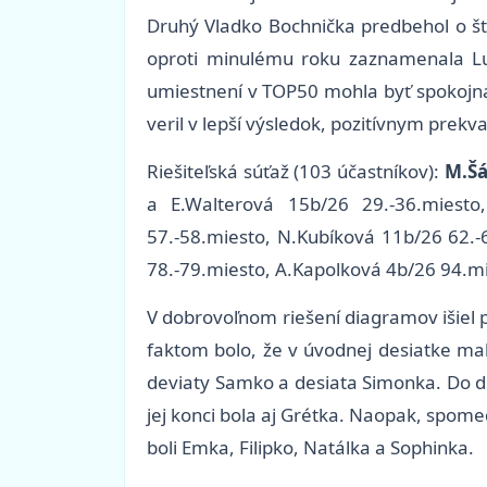
Druhý Vladko Bochnička predbehol o št
oproti minulému roku zaznamenala Luc
umiestnení v TOP50 mohla byť spokojná 
veril v lepší výsledok, pozitívnym prek
Riešiteľská súťaž (103 účastníkov):
M.Šá
a E.Walterová 15b/26 29.-36.miesto
57.-58.miesto, N.Kubíková 11b/26 62.-
78.-79.miesto, A.Kapolková 4b/26 94.mi
V dobrovoľnom riešení diagramov išiel 
faktom bolo, že v úvodnej desiatke mal
deviaty Samko a desiata Simonka. Do dru
jej konci bola aj Grétka. Naopak, spome
boli Emka, Filipko, Natálka a Sophinka.