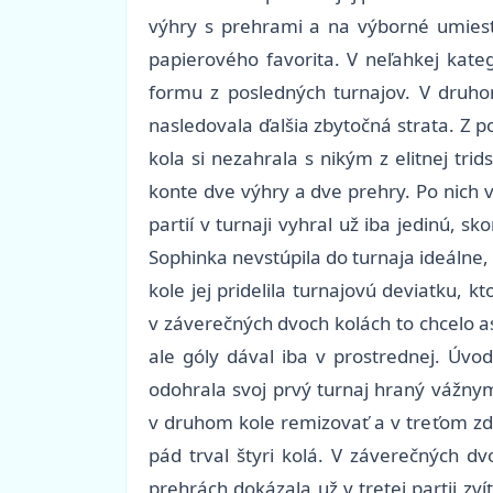
výhry s prehrami a na výborné umiest
papierového favorita. V neľahkej kate
formu z posledných turnajov. V druho
nasledovala ďalšia zbytočná strata. Z p
kola si nezahrala s nikým z elitnej tr
konte dve výhry a dve prehry. Po nich v
partií v turnaji vyhral už iba jedinú, 
Sophinka nevstúpila do turnaja ideálne,
kole jej pridelila turnajovú deviatku, k
v záverečných dvoch kolách to chcelo asp
ale góly dával iba v prostrednej. Úvod
odohrala svoj prvý turnaj hraný vážny
v druhom kole remizovať a v treťom zdol
pád trval štyri kolá. V záverečných d
prehrách dokázala už v tretej partii zví