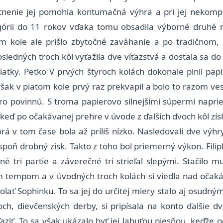
nenie jej pomohla kontumačná výhra a pri jej nekomp
górii do 11 rokov vďaka tomu obsadila výborné druhé 
m kole ale prišlo zbytočné zaváhanie a po tradičnom
osledných troch kôl vyťažila dve víťazstvá a dostala sa d
idsiatky. Peťko V prvých štyroch kolách dokonale plnil p
šak v piatom kole prvý raz prekvapil a bolo to razom ve
skoro povinnú. S troma papierovo silnejšími súpermi napr
 keď po očakávanej prehre v úvode z ďalších dvoch kôl zís
torá v tom čase bola až príliš nízko. Nasledovali dve výhry
oň drobný zisk. Takto z toho bol priemerný výkon. Filipko 
né tri partie a záverečné tri strieľal slepými. Stačilo 
m tempom a v úvodných troch kolách si viedla nad očak
ať Sophinku. To sa jej do určitej miery stalo aj osudným,
voch, dievčenských derby, si pripísala na konto ďalšie 
ťaziť. To sa však ukázalo byť jej labuťou piesňou, keďže 