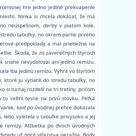
romisnej hre jedno jediné prekvapenie
miesto. Ninka si chcela dokázať, že má
, no neúspešnom, derby v piatom kole,
o stredu tabuľky, no okrem partie prvého
apierové predpoklady a mal priebežne na
selšie. Škoda, že zo záverečných štyroch
iek snahe nevydoloval ani jedinú remízu.
kala iba jedinú remízu. Výhra vo štvrtom
, ktoré ju vytiahli do stredu tabuľky, no
si turnaj rozdelil na tri tretiny, pričom
mu to veľmi tesne na prvú stovku. Peťka
ávanie, keď po úvodnej prehre dokázala
 lebo vyletela v tabuľke privysoko a jej
dve remízy. Alžbetka po dvoch úvodných
odvtedy už pocit víťazstva nezažila. Body