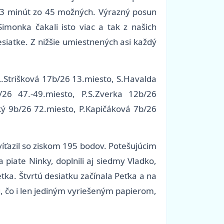
 23 minút zo 45 možných. Výrazný posun
monka čakali isto viac a tak z našich
siatke. Z nižšie umiestnených asi každý
L.Strišková 17b/26 13.miesto, S.Havalda
26 47.-49.miesto, P.S.Zverka 12b/26
ký 9b/26 72.miesto, P.Kapičáková 7b/26
íťazil so ziskom 195 bodov. Potešujúcim
piate Ninky, doplnili aj siedmy Vladko,
tka. Štvrtú desiatku začínala Peťka a na
u, čo i len jediným vyriešeným papierom,