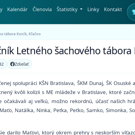
y
Kalendár
Členovia
Štatistiky
Linky
Kontakt
ho tábora Koník, Kľačno
očník Letného šachového tábora 
32
Zdieľať
enej spolupráci KŠN Bratislava, ŠKM Dunaj, ŠK Osuské a
nený kvôli kolízii s ME mládeže v Bratislave, ktoré zač
e očakávali aj veľkú, možno rekordnú, účasť našich hr
, Maťo, Natálka, Ninka, Peťka, Peťko, Samko, Simonka, So
ie darilo Maťovi, ktorý okrem prehry s neskorším víťazo