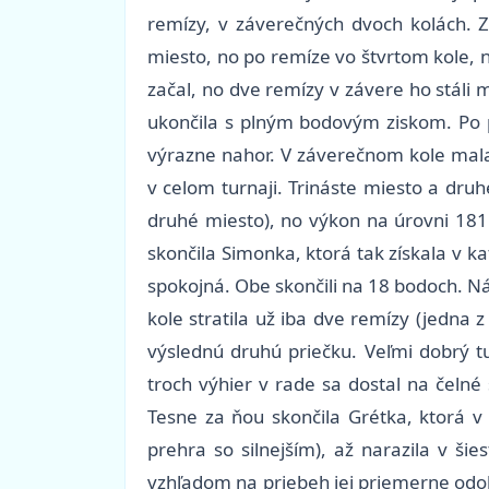
remízy, v záverečných dvoch kolách. 
miesto, no po remíze vo štvrtom kole,
začal, no dve remízy v závere ho stáli
ukončila s plným bodovým ziskom. Po p
výrazne nahor. V záverečnom kole mala 
v celom turnaji. Trináste miesto a dru
druhé miesto), no výkon na úrovni 181
skončila Simonka, ktorá tak získala v k
spokojná. Obe skončili na 18 bodoch. N
kole stratila už iba dve remízy (jedna 
výslednú druhú priečku. Veľmi dobrý t
troch výhier v rade sa dostal na čelné 
Tesne za ňou skončila Grétka, ktorá v
prehra so silnejším), až narazila v š
vzhľadom na priebeh jej priemerne odohr