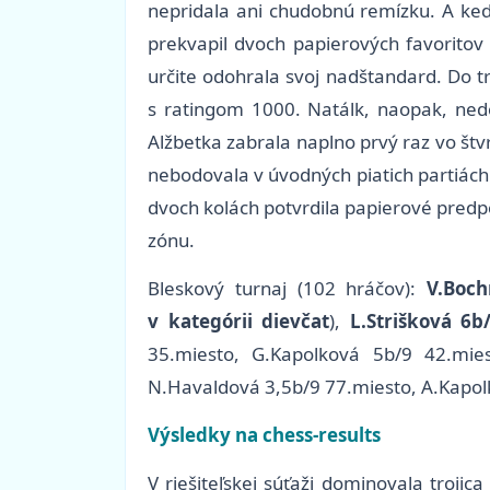
nepridala ani chudobnú remízku. A keď
prekvapil dvoch papierových favoritov
určite odohrala svoj nadštandard. Do tre
s ratingom 1000. Natálk, naopak, nedo
Alžbetka zabrala naplno prvý raz vo štv
nebodovala v úvodných piatich partiách 
dvoch kolách potvrdila papierové predpo
zónu.
Bleskový turnaj (102 hráčov):
V.Boch
v kategórii dievčat
),
L.Strišková 6b
35.miesto, G.Kapolková 5b/9 42.mies
N.Havaldová 3,5b/9 77.miesto, A.Kapolk
Výsledky na chess-results
V riešiteľskej súťaži dominovala troj