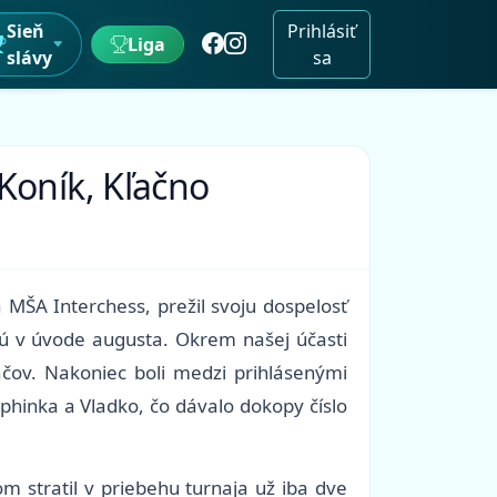
Sieň
Prihlásiť
Liga
slávy
sa
Koník, Kľačno
 MŠA Interchess, prežil svoju dospelosť
nú v úvode augusta. Okrem našej účasti
áčov. Nakoniec boli medzi prihlásenými
phinka a Vladko, čo dávalo dokopy číslo
m stratil v priebehu turnaja už iba dve