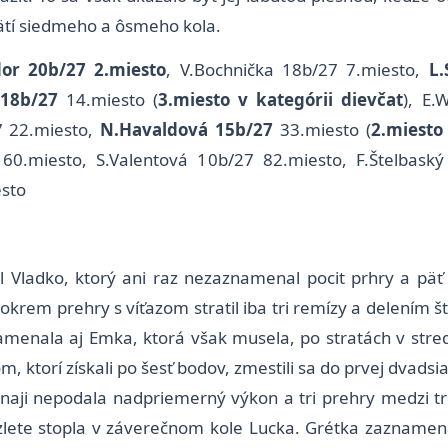
pätí siedmeho a ôsmeho kola.
or 20b/27 2.miesto
, V.Bochnička 18b/27 7.miesto,
L.
 18b/27
14.miesto (
3.miesto v kategórii dievčat
), E.
7 22.miesto,
N.Havaldová 15b/27
33.miesto (
2.miesto
60.miesto, S.Valentová 10b/27 82.miesto, F.Štelbask
esto
al Vladko, ktorý ani raz nezaznamenal pocit prhry a pä
krem prehry s víťazom stratil iba tri remízy a delením š
amenala aj Emka, ktorá však musela, po stratách v strede
, ktorí získali po šesť bodov, zmestili sa do prvej dvadsi
naji nepodala nadpriemerný výkon a tri prehry medzi tr
ozlete stopla v záverečnom kole Lucka. Grétka zaznamen