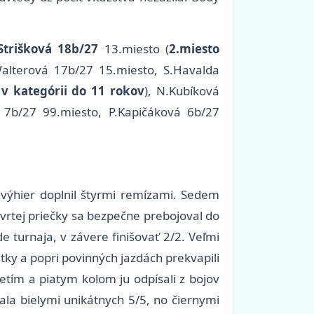
Strišková 18b/27
13.miesto (
2.miesto
Walterová 17b/27 15.miesto, S.Havalda
 v kategórii do 11 rokov
), N.Kubíková
ý 7b/27 99.miesto, P.Kapičáková 6b/27
ť výhier doplnil štyrmi remízami. Sedem
tvrtej priečky sa bezpečne prebojoval do
 turnaja, v závere finišovať 2/2. Veľmi
atky a popri povinných jazdách prekvapili
etím a piatym kolom ju odpísali z bojov
ala bielymi unikátnych 5/5, no čiernymi