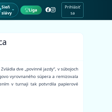
Sieň
Prihlásiť
Liga
slávy
sa
ca
Zvládla dve „povinné jazdy“, v súbojoch
ngovo vyrovnaného súpera a remizovala
ním v turnaji tak potvrdila papierové