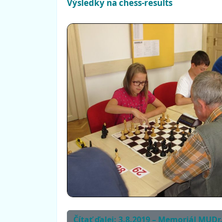
Výsledky na chess-results
Čítať ďalej: 3.8.2019 – Memoriál MUDr