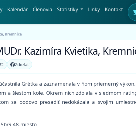
y
Kalendár
Členovia
Štatistiky
Linky
Kontakt
ka, Kremnica
UDr. Kazimíra Kvietika, Kremni
32
Zdieľať
účastnila Grétka a zaznamenala v ňom priemerný výkon. 
om a šiestom kole. Okrem nich zdolala v siedmom rati
itom sa bodovo presadiť nedokázala a svojim umiestne
3,5b/9 48.miesto