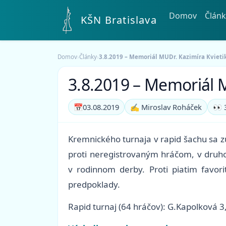
Domov
Článk
KŠN Bratislava
Domov
›
Články
›
3.8.2019 – Memoriál MUDr. Kazimíra Kvieti
3.8.2019 – Memoriál M
📅
03.08.2019
✍️ Miroslav Roháček
👀 
Kremnického turnaja v rapid šachu sa z
proti neregistrovaným hráčom, v druh
v rodinnom derby. Proti piatim favor
predpoklady.
Rapid turnaj (64 hráčov): G.Kapolková 