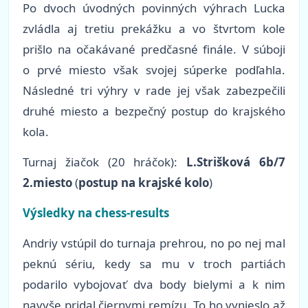
Po dvoch úvodných povinných výhrach Lucka
zvládla aj tretiu prekážku a vo štvrtom kole
prišlo na očakávané predčasné finále. V súboji
o prvé miesto však svojej súperke podľahla.
Následné tri výhry v rade jej však zabezpečili
druhé miesto a bezpečný postup do krajského
kola.
Turnaj žiačok (20 hráčok):
L.Strišková 6b/7
2.miesto
(
postup na krajské kolo
)
Výsledky na chess-results
Andriy vstúpil do turnaja prehrou, no po nej mal
peknú sériu, kedy sa mu v troch partiách
podarilo vybojovať dva body bielymi a k nim
navyše pridal čiernymi remízu. To ho vynieslo až