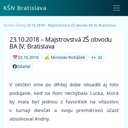
KŠN Bratislava
Domov
›
Články
›
23.10.2018 – Majstrovstvá ZŠ obvodu BA IV, Bratislava
23.10.2018 – Majstrovstvá ZŠ obvodu
BA IV, Bratislava
📅
23.10.2018
✍️ Miroslav Roháček
👀 32
Zdieľať
V októbri sme po dlhšej dobe obsadili aj toto
podujatie, keď na ňom nechýbala Lucka, ktorá
by mala byť jednou z favoritiek na víťazstvo
v turnaji dievčat a svoju premiérovú účasť
absolvoval Andriy.