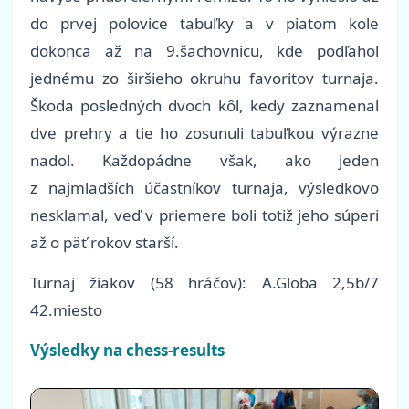
do prvej polovice tabuľky a v piatom kole
dokonca až na 9.šachovnicu, kde podľahol
jednému zo širšieho okruhu favoritov turnaja.
Škoda posledných dvoch kôl, kedy zaznamenal
dve prehry a tie ho zosunuli tabuľkou výrazne
nadol. Každopádne však, ako jeden
z najmladších účastníkov turnaja, výsledkovo
nesklamal, veď v priemere boli totiž jeho súperi
až o päť rokov starší.
Turnaj žiakov (58 hráčov): A.Globa 2,5b/7
42.miesto
Výsledky na chess-results