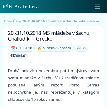
KŠN Bratislava
Domov
›
Články
›
20.-31.10.2018 MS mládeže v šachu, Chalkidiki – Grécko
20.-31.10.2018 MS mládeže v šachu,
Chalkidiki – Grécko
📅
31.10.2018
✍️ Miroslav Roháček
👀 35
Zdieľať
Druhá polovica novembra patrí majstrovstvám
sveta mládeže v šachu. V už tradičnom mieste
podujatia, akým rezort Porto Carras
nepochybne je, nás reprezentuje v kategórii
chlapcov do 16 rokov Samir.