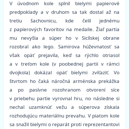
V úvodnom kole splnil bielymi papierové
predpoklady a v druhom sa tak dostal až na
tretiu šachovnicu, kde čelil jednému
z papierových favoritov na medaile. Žiaľ partia
mu nevyšla a súper ho v Sicílskej obrane
rozobral ako lego. Samirova húževnatosť sa
však opäť prejavila, keď sa rýchlo otriasol
a v treťom kole (v poobednej partii v rámci
dvojkola) dokázal opäť bielymi zvíťaziť. Vo
štvrtom ho čaká náročná arménska prekážka
a po pasívne rozohranom otvorení síce
v priebehu partie vyrovnal hru, no následne si
nechal uzamknúť vežu a súperova získala
rozhodujúcu materiálnu prevahu. V piatom kole
sa snažil bielymi o reparát proti reprezentantovi