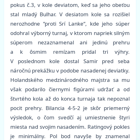
pokus č.3, v kole deviatom, keď sa jeho obeťou
stal mladý Bulhar. V desiatom kole sa rozišiel
nerozhodne “proti Srí Lanke“, kde jeho súper
odohral výborný turnaj, v ktorom napriek silným
súperom nezaznamenal ani jedinú prehru
a k ôsmim remízam pridal tri výhry.
V poslednom kole dostal Samir pred seba
náročnú prekážku v podobe nasadenej deviatky.
Holandského medzinárodného majstra sa mu
však podarilo čiernymi figúrami udržať a od
štvrtého kola až do konca turnaja tak nepoznal
pocit prehry. Bilancia 4-5-2 je skôr priemerný
výsledok, o čom svedčí aj umiestnenie štyri
miesta nad svojim nasadením. Ratingový pokles
je minimálny. Pol bod navyše by znamenal