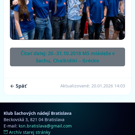
Čítať ďalej: 20.-31.10.2018 MS mládeže v
šachu, Chalkidiki – Grécko
← Späť
Aktualizované:
20.01.2026 14:03
Klub šachových nádejí Bratislava
Beckovská 3, 821 04 Bratislava
E-mail:
ksn.bratislava@gmail.com
Archív starej stránky