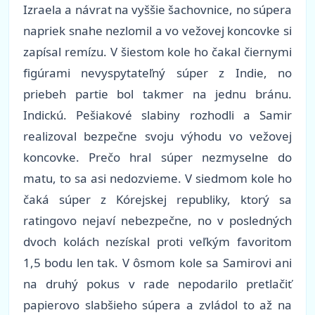
Izraela a návrat na vyššie šachovnice, no súpera
napriek snahe nezlomil a vo vežovej koncovke si
zapísal remízu. V šiestom kole ho čakal čiernymi
figúrami nevyspytateľný súper z Indie, no
priebeh partie bol takmer na jednu bránu.
Indickú. Pešiakové slabiny rozhodli a Samir
realizoval bezpečne svoju výhodu vo vežovej
koncovke. Prečo hral súper nezmyselne do
matu, to sa asi nedozvieme. V siedmom kole ho
čaká súper z Kórejskej republiky, ktorý sa
ratingovo nejaví nebezpečne, no v posledných
dvoch kolách nezískal proti veľkým favoritom
1,5 bodu len tak. V ôsmom kole sa Samirovi ani
na druhý pokus v rade nepodarilo pretlačiť
papierovo slabšieho súpera a zvládol to až na