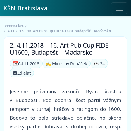
KŠN Bratislava
Domov
›
Články
›
2.-4.11.2018 – 16. Art Pub Cup FIDE U1600, Budapešť – Maďarsko
2.-4.11.2018 – 16. Art Pub Cup FIDE
U1600, Budapešť – Maďarsko
📅
04.11.2018
✍️ Miroslav Roháček
👀 34
Zdieľať
Jesenné prázdniny zakončil Ryan účasťou
v Budapešti, kde odohral šesť partií vážnym
tempom v turnaji hráčov s ratingom do 1600.
Bodovo to bolo striedavo oblačno, no skoro
všetky partie dohrával v druhej polovici, resp.