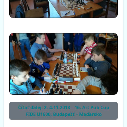
Čítať ďalej: 2.-4.11.2018 – 16. Art Pub Cup
FIDE U1600, Budapešť – Maďarsko