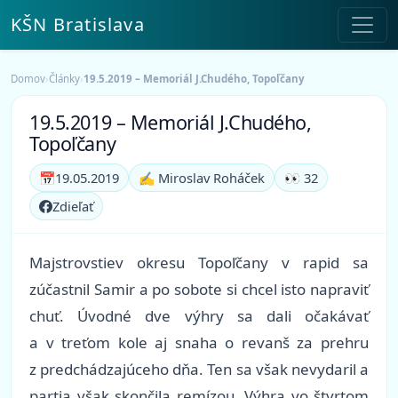
KŠN Bratislava
Domov
›
Články
›
19.5.2019 – Memoriál J.Chudého, Topoľčany
19.5.2019 – Memoriál J.Chudého,
Topoľčany
📅
19.05.2019
✍️ Miroslav Roháček
👀 32
Zdieľať
Majstrovstiev okresu Topoľčany v rapid sa
zúčastnil Samir a po sobote si chcel isto napraviť
chuť. Úvodné dve výhry sa dali očakávať
a v treťom kole aj snaha o revanš za prehru
z predchádzajúceho dňa. Ten sa však nevydaril a
partia však skončila remízou. Výhra vo štvrtom