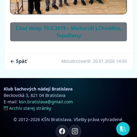
Čítať ďalej: 19.5.2019 – Memoriál J.Chudého,
Topoľčany
← Späť
Aktualizované:
20.01.2026 14:03
Klub šachových nádejí Bratislava
Beckovská 3, 821 04 Bratislava
E-mail:
ksn.bratislava@gmail.com
Archív starej stránky
© 2012–2026 KŠN Bratislava. Všetky práva vyhradené.