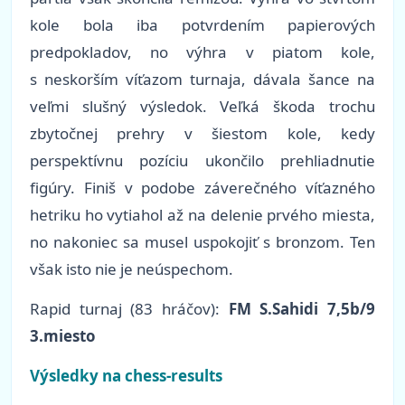
kole bola iba potvrdením papierových
predpokladov, no výhra v piatom kole,
s neskorším víťazom turnaja, dávala šance na
veľmi slušný výsledok. Veľká škoda trochu
zbytočnej prehry v šiestom kole, kedy
perspektívnu pozíciu ukončilo prehliadnutie
figúry. Finiš v podobe záverečného víťazného
hetriku ho vytiahol až na delenie prvého miesta,
no nakoniec sa musel uspokojiť s bronzom. Ten
však isto nie je neúspechom.
Rapid turnaj (83 hráčov):
FM S.Sahidi 7,5b/9
3.miesto
Výsledky na chess-results