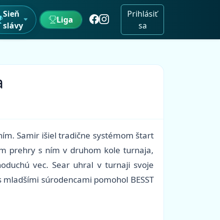
Sieň
Prihlásiť
Liga
slávy
sa
a
ím. Samir išiel tradične systémom štart
em prehry s ním v druhom kole turnaja,
noduchú vec. Sear uhral v turnaji svoje
lu s mladšími súrodencami pomohol BESST