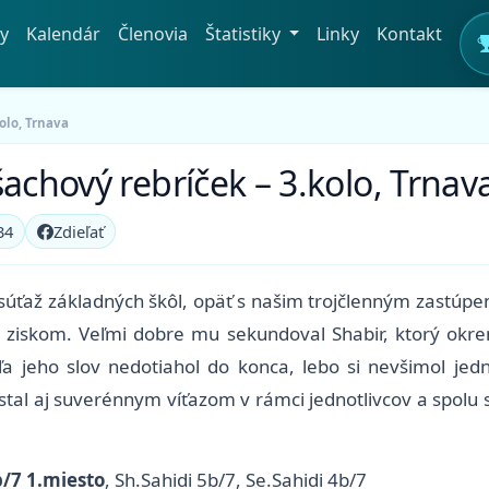
y
Kalendár
Členovia
Štatistiky
Linky
Kontakt
olo, Trnava
achový rebríček – 3.kolo, Trnav
34
Zdieľať
úťaž základných škôl, opäť s našim trojčlenným zastúpen
m ziskom. Veľmi dobre mu sekundoval Shabir, ktorý okr
ľa jeho slov nedotiahol do konca, lebo si nevšimol jed
r stal aj suverénnym víťazom v rámci jednotlivcov a spo
b/7 1.miesto
, Sh.Sahidi 5b/7, Se.Sahidi 4b/7