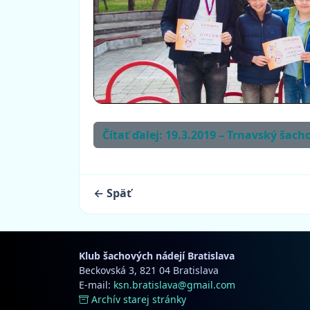
Čítať ďalej: 19.3.2019 – Trnavský šach
← Späť
Klub šachových nádejí Bratislava
Beckovská 3, 821 04 Bratislava
E-mail:
ksn.bratislava@gmail.com
Archív starej stránky