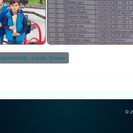
ový rebríček – 3.kolo, Trnava
© 2