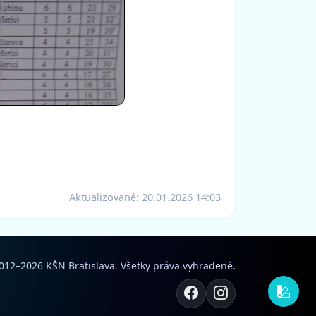
Aktualizované:
20.01.2026 14:03
012–2026 KŠN Bratislava. Všetky práva vyhradené.