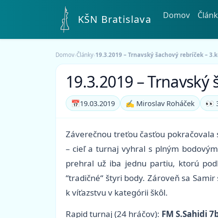
Domov
Článk
KŠN Bratislava
Domov
›
Články
›
19.3.2019 – Trnavský šachový rebríček – 3.k
19.3.2019 – Trnavský š
📅
19.03.2019
✍️ Miroslav Roháček
👀 
Záverečnou treťou časťou pokračovala s
– cieľ a turnaj vyhral s plným bodový
prehral už iba jednu partiu, ktorú pod
“tradičné“ štyri body. Zároveň sa Sami
k víťazstvu v kategórii škôl.
Rapid turnaj (24 hráčov):
FM S.Sahidi 7