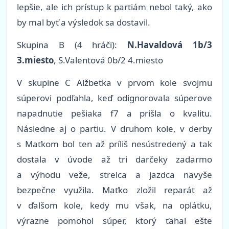
lepšie, ale ich prístup k partiám nebol taký, ako
by mal byť a výsledok sa dostavil.
Skupina B (4 hráči):
N.Havaldová 1b/3
3.miesto
, S.Valentová 0b/2 4.miesto
V skupine C Alžbetka v prvom kole svojmu
súperovi podľahla, keď odignorovala súperove
napadnutie pešiaka f7 a prišla o kvalitu.
Následne aj o partiu. V druhom kole, v derby
s Maťkom bol ten až príliš nesústredený a tak
dostala v úvode až tri darčeky zadarmo
a výhodu veže, strelca a jazdca navyše
bezpečne využila. Maťko zložil reparát až
v ďalšom kole, kedy mu však, na oplátku,
výrazne pomohol súper, ktorý ťahal ešte