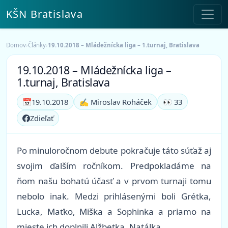
KŠN Bratislava
Domov
›
Články
›
19.10.2018 – Mládežnícka liga – 1.turnaj, Bratislava
19.10.2018 – Mládežnícka liga –
1.turnaj, Bratislava
📅
19.10.2018
✍️ Miroslav Roháček
👀 33
Zdieľať
Po minuloročnom debute pokračuje táto súťaž aj
svojim ďalším ročníkom. Predpokladáme na
ňom našu bohatú účasť a v prvom turnaji tomu
nebolo inak. Medzi prihlásenými boli Grétka,
Lucka, Maťko, Miška a Sophinka a priamo na
mieste ich doplnili Alžbetka, Natálka.