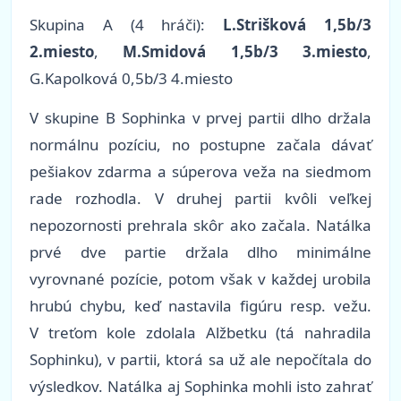
Skupina A (4 hráči):
L.Strišková 1,5b/3
2.miesto
,
M.Smidová 1,5b/3 3.miesto
,
G.Kapolková 0,5b/3 4.miesto
V skupine B Sophinka v prvej partii dlho držala
normálnu pozíciu, no postupne začala dávať
pešiakov zdarma a súperova veža na siedmom
rade rozhodla. V druhej partii kvôli veľkej
nepozornosti prehrala skôr ako začala. Natálka
prvé dve partie držala dlho minimálne
vyrovnané pozície, potom však v každej urobila
hrubú chybu, keď nastavila figúru resp. vežu.
V treťom kole zdolala Alžbetku (tá nahradila
Sophinku), v partii, ktorá sa už ale nepočítala do
výsledkov. Natálka aj Sophinka mohli isto zahrať