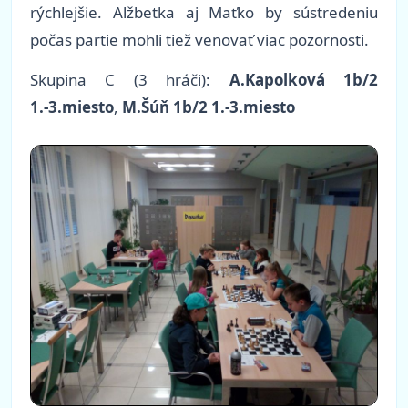
rýchlejšie. Alžbetka aj Maťko by sústredeniu
počas partie mohli tiež venovať viac pozornosti.
Skupina C (3 hráči):
A.Kapolková 1b/2
1.-3.miesto
,
M.Šúň 1b/2 1.-3.miesto