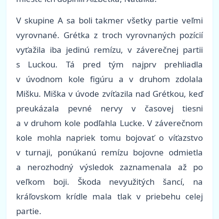
V skupine A sa boli takmer všetky partie veľmi
vyrovnané. Grétka z troch vyrovnaných pozícií
vyťažila iba jedinú remízu, v záverečnej partii
s Luckou. Tá pred tým najprv prehliadla
v úvodnom kole figúru a v druhom zdolala
Mišku. Miška v úvode zvíťazila nad Grétkou, keď
preukázala pevné nervy v časovej tiesni
a v druhom kole podľahla Lucke. V záverečnom
kole mohla napriek tomu bojovať o víťazstvo
v turnaji, ponúkanú remízu bojovne odmietla
a nerozhodný výsledok zaznamenala až po
veľkom boji. Škoda nevyužitých šancí, na
kráľovskom krídle mala tlak v priebehu celej
partie.