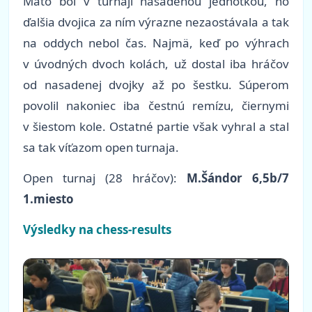
Maťo bol v turnaji nasadenou jednotkou, no
ďalšia dvojica za ním výrazne nezaostávala a tak
na oddych nebol čas. Najmä, keď po výhrach
v úvodných dvoch kolách, už dostal iba hráčov
od nasadenej dvojky až po šestku. Súperom
povolil nakoniec iba čestnú remízu, čiernymi
v šiestom kole. Ostatné partie však vyhral a stal
sa tak víťazom open turnaja.
Open turnaj (28 hráčov):
M.Šándor 6,5b/7
1.miesto
Výsledky na chess-results