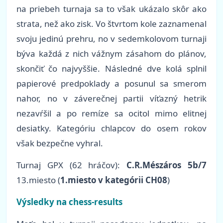
na priebeh turnaja sa to však ukázalo skôr ako
strata, než ako zisk. Vo štvrtom kole zaznamenal
svoju jedinú prehru, no v sedemkolovom turnaji
býva každá z nich vážnym zásahom do plánov,
skončiť čo najvyššie. Následné dve kolá splnil
papierové predpoklady a posunul sa smerom
nahor, no v záverečnej partii víťazný hetrik
nezavŕšil a po remíze sa ocitol mimo elitnej
desiatky. Kategóriu chlapcov do osem rokov
však bezpečne vyhral.
Turnaj GPX (62 hráčov):
C.R.Mészáros 5b/7
13.miesto (
1.miesto v kategórii CH08
)
Výsledky na chess-results