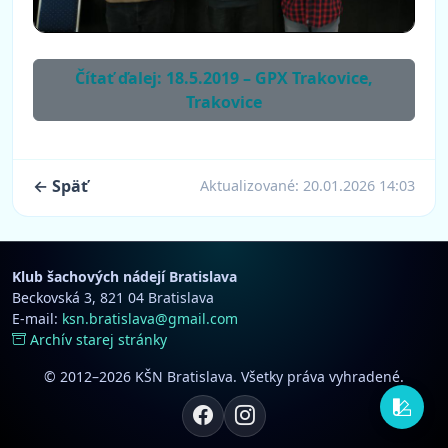
Čítať ďalej: 18.5.2019 – GPX Trakovice,
Trakovice
← Späť
Aktualizované:
20.01.2026 14:03
Klub šachových nádejí Bratislava
Beckovská 3, 821 04 Bratislava
E-mail:
ksn.bratislava@gmail.com
Archív starej stránky
© 2012–2026 KŠN Bratislava. Všetky práva vyhradené.