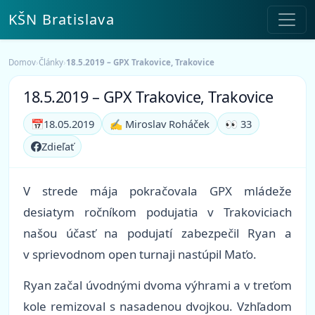
KŠN Bratislava
Domov
›
Články
›
18.5.2019 – GPX Trakovice, Trakovice
18.5.2019 – GPX Trakovice, Trakovice
📅
18.05.2019
✍️ Miroslav Roháček
👀 33
Zdieľať
V strede mája pokračovala GPX mládeže
desiatym ročníkom podujatia v Trakoviciach
našou účasť na podujatí zabezpečil Ryan a
v sprievodnom open turnaji nastúpil Maťo.
Ryan začal úvodnými dvoma výhrami a v treťom
kole remizoval s nasadenou dvojkou. Vzhľadom