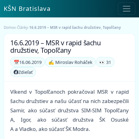
KŠN Bratislava
Domov
›
Články
›
16.6.2019 – MSR v rapid šachu družstiev, Topoľčany
16.6.2019 – MSR v rapid šachu
družstiev, Topoľčany
📅
16.06.2019
✍️ Miroslav Roháček
👀 31
Zdieľať
Víkend v Topoľčanoch pokračoval MSR v rapid
šachu družstiev a našu účasť na nich zabezpečili
Samir, ako súčasť družstva SIM-SIM Topoľčany
A, Igor, ako súčasť družstva ŠK Osuské
A a Vladko, ako súčasť ŠK Modra.