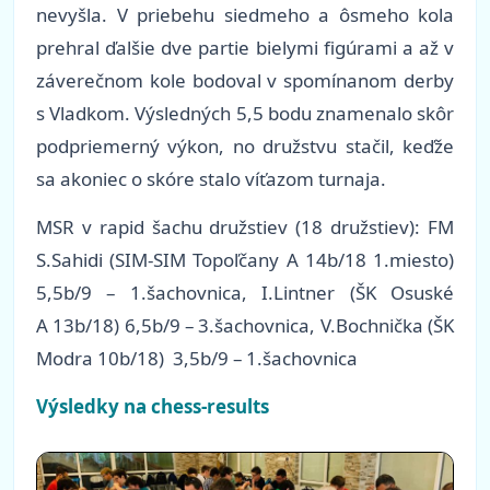
nevyšla. V priebehu siedmeho a ôsmeho kola
prehral ďalšie dve partie bielymi figúrami a až v
záverečnom kole bodoval v spomínanom derby
s Vladkom. Výsledných 5,5 bodu znamenalo skôr
podpriemerný výkon, no družstvu stačil, keďže
sa akoniec o skóre stalo víťazom turnaja.
MSR v rapid šachu družstiev (18 družstiev): FM
S.Sahidi (SIM-SIM Topoľčany A 14b/18 1.miesto)
5,5b/9 – 1.šachovnica, I.Lintner (ŠK Osuské
A 13b/18) 6,5b/9 – 3.šachovnica, V.Bochnička (ŠK
Modra 10b/18) 3,5b/9 – 1.šachovnica
Výsledky na chess-results