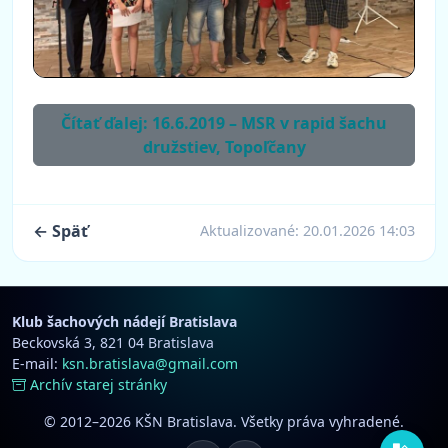
Čítať ďalej: 16.6.2019 – MSR v rapid šachu
družstiev, Topoľčany
← Späť
Aktualizované:
20.01.2026 14:03
Klub šachových nádejí Bratislava
Beckovská 3, 821 04 Bratislava
E-mail:
ksn.bratislava@gmail.com
Archív starej stránky
© 2012–2026 KŠN Bratislava. Všetky práva vyhradené.