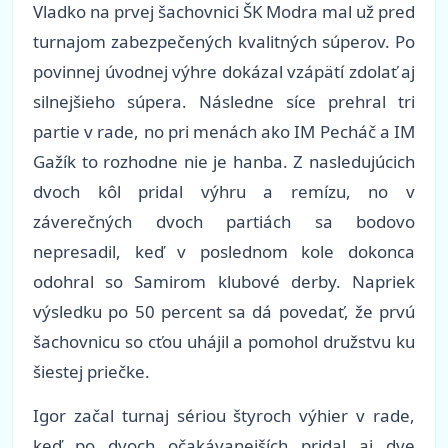
Vladko na prvej šachovnici ŠK Modra mal už pred
turnajom zabezpečených kvalitných súperov. Po
povinnej úvodnej výhre dokázal vzápätí zdolať aj
silnejšieho súpera. Následne síce prehral tri
partie v rade, no pri menách ako IM Pecháč a IM
Gažík to rozhodne nie je hanba. Z nasledujúcich
dvoch kôl pridal výhru a remízu, no v
záverečných dvoch partiách sa bodovo
nepresadil, keď v poslednom kole dokonca
odohral so Samirom klubové derby. Napriek
výsledku po 50 percent sa dá povedať, že prvú
šachovnicu so cťou uhájil a pomohol družstvu ku
šiestej priečke.
Igor začal turnaj sériou štyroch výhier v rade,
keď po dvoch očakávanejších pridal aj dve