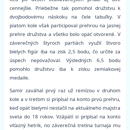
cennejšie. Priebežne tak pomohol družstvu k
dvojbodovému náskoku na čele tabuľky. V
piatom kole však participoval prehrou na jasnej
prehre družstva a všetko bolo opäť otvorené. V
záverečných štyroch partiách využil štvoro
bielych figúr iba na zisk 2,5 bodu, čo určite za
úspech nepovažoval. Výsledných 6,5 bodu
pomohlo družstvu iba k zisku zemiakovej
medaile.
Samir zaváhal prvý raz už remízou v druhom
kole a v treťom si pripísal na konto prvú prehru,
keď opäť bielymi nestačil na aktuálneho majstra
sveta do 18 rokov. Vzápätí si pripísal na konto
víťazný hetrik, no záverečná tretina turnaja mu