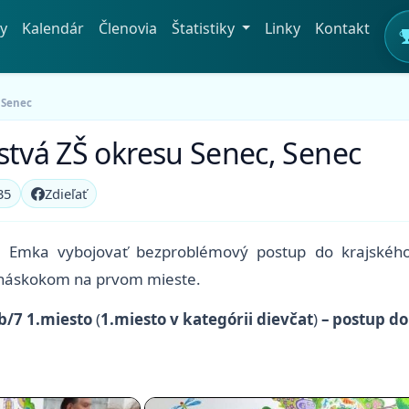
y
Kalendár
Členovia
Štatistiky
Linky
Kontakt
 Senec
stvá ZŠ okresu Senec, Senec
35
Zdieľať
 Emka vybojovať bezproblémový postup do krajského ko
s náskokom na prvom mieste.
b/7 1.miesto
(
1.miesto v kategórii dievčat
)
– postup do