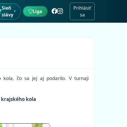
Sieň
Prihlásiť
Liga
slávy
sa
la, čo sa jej aj podarilo. V turnaji
 krajského kola