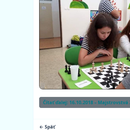
Čítať ďalej: 16.10.2018 – Majstrovstvá
← Späť