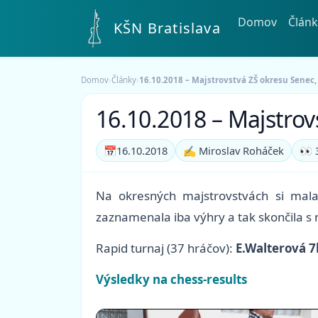
Domov
Článk
KŠN Bratislava
Domov
›
Články
›
16.10.2018 – Majstrovstvá ZŠ okresu Senec,
16.10.2018 – Majstrov
📅
16.10.2018
✍️ Miroslav Roháček
👀 
Na okresných majstrovstvách si mala
zaznamenala iba výhry a tak skončila 
Rapid turnaj (37 hráčov):
E.Walterová 7
Výsledky na chess-results