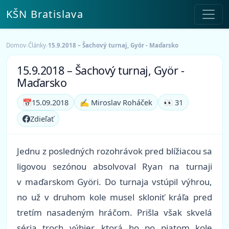
KŠN Bratislava
Domov
›
Články
›
15.9.2018 – Šachový turnaj, Gyӧr - Maďarsko
15.9.2018 – Šachový turnaj, Gyӧr -
Maďarsko
📅
15.09.2018
✍️ Miroslav Roháček
👀 31
Zdieľať
Jednu z posledných rozohrávok pred blížiacou sa
ligovou sezónou absolvoval Ryan na turnaji
v maďarskom Gy
ӧ
ri. Do turnaja vstúpil výhrou,
no už v druhom kole musel skloniť kráľa pred
tretím nasadeným hráčom. Prišla však skvelá
séria troch výhier, ktorá ho po piatom kole