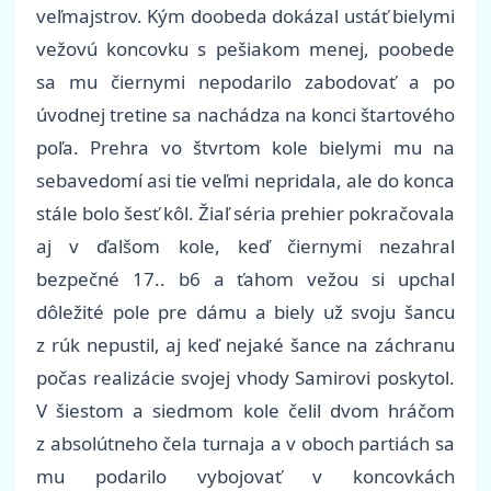
veľmajstrov. Kým doobeda dokázal ustáť bielymi
vežovú koncovku s pešiakom menej, poobede
sa mu čiernymi nepodarilo zabodovať a po
úvodnej tretine sa nachádza na konci štartového
poľa. Prehra vo štvrtom kole bielymi mu na
sebavedomí asi tie veľmi nepridala, ale do konca
stále bolo šesť kôl. Žiaľ séria prehier pokračovala
aj v ďalšom kole, keď čiernymi nezahral
bezpečné 17.. b6 a ťahom vežou si upchal
dôležité pole pre dámu a biely už svoju šancu
z rúk nepustil, aj keď nejaké šance na záchranu
počas realizácie svojej vhody Samirovi poskytol.
V šiestom a siedmom kole čelil dvom hráčom
z absolútneho čela turnaja a v oboch partiách sa
mu podarilo vybojovať v koncovkách