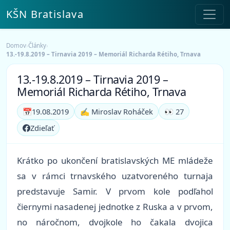
KŠN Bratislava
Domov
›
Články
›
13.-19.8.2019 – Tirnavia 2019 – Memoriál Richarda Rétiho, Trnava
13.-19.8.2019 – Tirnavia 2019 –
Memoriál Richarda Rétiho, Trnava
📅
19.08.2019
✍️ Miroslav Roháček
👀 27
Zdieľať
Krátko po ukončení bratislavských ME mládeže
sa v rámci trnavského uzatvoreného turnaja
predstavuje Samir. V prvom kole podľahol
čiernymi nasadenej jednotke z Ruska a v prvom,
no náročnom, dvojkole ho čakala dvojica