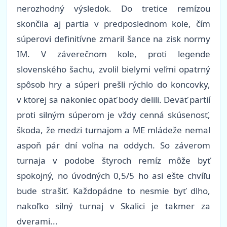
nerozhodný výsledok. Do tretice remízou
skončila aj partia v predposlednom kole, čím
súperovi definitívne zmaril šance na zisk normy
IM. V záverečnom kole, proti legende
slovenského šachu, zvolil bielymi veľmi opatrný
spôsob hry a súperi prešli rýchlo do koncovky,
v ktorej sa nakoniec opäť body delili. Deväť partií
proti silným súperom je vždy cenná skúsenosť,
škoda, že medzi turnajom a ME mládeže nemal
aspoň pár dní voľna na oddych. So záverom
turnaja v podobe štyroch remíz môže byť
spokojný, no úvodných 0,5/5 ho asi ešte chvíľu
bude strašiť. Každopádne to nesmie byť dlho,
nakoľko silný turnaj v Skalici je takmer za
dverami...