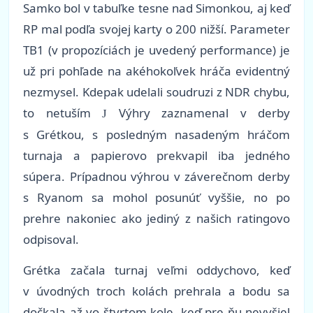
Samko bol v tabuľke tesne nad Simonkou, aj keď
RP mal podľa svojej karty o 200 nižší. Parameter
TB1 (v propozíciách je uvedený performance) je
už pri pohľade na akéhokoľvek hráča evidentný
nezmysel. Kdepak udelali soudruzi z NDR chybu,
to netuším
Výhry zaznamenal v derby
J
s Grétkou, s posledným nasadeným hráčom
turnaja a papierovo prekvapil iba jedného
súpera. Prípadnou výhrou v záverečnom derby
s Ryanom sa mohol posunúť vyššie, no po
prehre nakoniec ako jediný z našich ratingovo
odpisoval.
Grétka začala turnaj veľmi oddychovo, keď
v úvodných troch kolách prehrala a bodu sa
dočkala až vo štvrtom kole, keď pre ňu nevyšiel