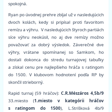
spokojná.
Ryan po úvodnej prehre zbíjal už v nasledujúcich
dvoch kolách, kedy si pripísal proti favoritom
remízu a výhru. V nasledujúcich štyroch partiách
síce výhru neokúsil, no aj dve remízy možno
považovať za dobrý výsledok. Záverečné dve
výhry, vrátane spomínanej so Samkom, ho
dostali dokonca do stredu turnajovej tabuľky
a získal cenu pre najlepšieho hráča s ratingom
do 1500. V klubovom hodnotení podľa RP by
skončil strieborný.
Rapid turnaj (59 hráčov):
C.R.Mészáros 4,5b/9
33.miesto (
1.miesto v kategórii hráčov
s ratingom do 1500
), L.Strišková 4b/9