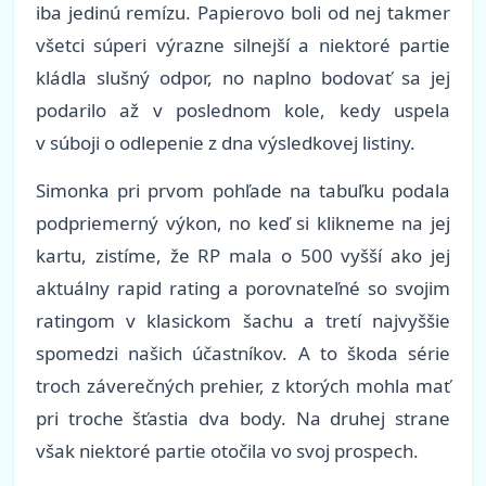
iba jedinú remízu. Papierovo boli od nej takmer
všetci súperi výrazne silnejší a niektoré partie
kládla slušný odpor, no naplno bodovať sa jej
podarilo až v poslednom kole, kedy uspela
v súboji o odlepenie z dna výsledkovej listiny.
Simonka pri prvom pohľade na tabuľku podala
podpriemerný výkon, no keď si klikneme na jej
kartu, zistíme, že RP mala o 500 vyšší ako jej
aktuálny rapid rating a porovnateľné so svojim
ratingom v klasickom šachu a tretí najvyššie
spomedzi našich účastníkov. A to škoda série
troch záverečných prehier, z ktorých mohla mať
pri troche šťastia dva body. Na druhej strane
však niektoré partie otočila vo svoj prospech.