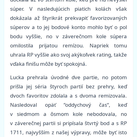
súper. V nasledujúcich piatich kolách však
dokázala až štyrikrát prekvapiť favorizovaných
súperov a to jej bodové konto mohlo byť o pol
bodu vyššie, no v záverečnom kole súpera
omilostila prijatou remízou. Napriek tomu
uhrala RP vyššie ako svoj akýkoľvek rating, takže
vďaka finišu môže byť spokojná.
Lucka prehrala úvodné dve partie, no potom
prišla jej séria štyroch partií bez prehry, keď
dvoch favoritov zdolala a s dvoma remizovala.
Nasledoval opäť “oddychový čas“, keď
v siedmom a ôsmom kole nebodovala, no
v záverečnej partii si pripísala štvrtý bod a s RP
1711, najvyšším z našej výpravy, môže byť isto