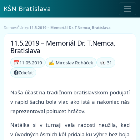
KŠN Bratislava
Domov
›
Články
›
11.5.2019 – Memoriál Dr. T.Nemca, Bratislava
11.5.2019 – Memoriál Dr. T.Nemca,
Bratislava
📅
11.05.2019
✍️ Miroslav Roháček
👀 31
Zdieľať
Naša účasť na tradičnom bratislavskom podujatí
v rapid šachu bola viac ako istá a nakoniec nás
reprezentoval poltucet hráčov.
Natálka si v turnaji veľa radosti neužila, keď
v úvodných ôsmich kôl pridala ku výhre bez boja