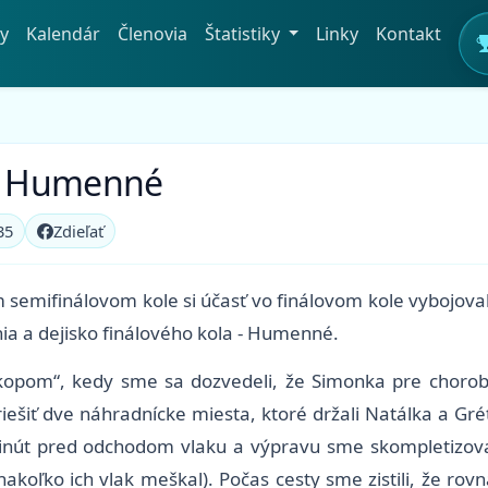
y
Kalendár
Členovia
Štatistiky
Linky
Kontakt
X, Humenné
35
Zdieľať
semifinálovom kole si účasť vo finálovom kole vybojoval
ia a dejisko finálového kola - Humenné.
ýkopom“, kedy sme sa dozvedeli, že Simonka pre choro
iešiť dve náhradnícke miesta, ktoré držali Natálka a Gré
nút pred odchodom vlaku a výpravu sme skompletizoval
ľko ich vlak meškal). Počas cesty sme zistili, že rovna