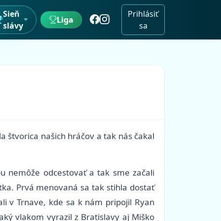
Sieň
Prihlásiť
Liga
slávy
sa
a štvorica našich hráčov a tak nás čakal
bu nemôže odcestovať a tak sme začali
tka. Prvá menovaná sa tak stihla dostať
i v Trnave, kde sa k nám pripojil Ryan
ký vlakom vyrazil z Bratislavy aj Miško