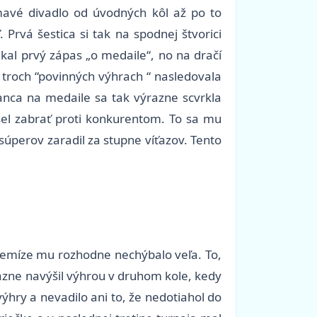
ímavé divadlo od úvodných kôl až po to
 Prvá šestica si tak na spodnej štvorici
kal prvý zápas „o medaile“, no na dračí
o troch “povinných výhrach “ nasledovala
Šanca na medaile sa tak výrazne scvrkla
el zabrať proti konkurentom. To sa mu
súperov zaradil za stupne víťazov. Tento
remíze mu rozhodne nechýbalo veľa. To,
razne navýšil výhrou v druhom kole, kedy
ýhry a nevadilo ani to, že nedotiahol do