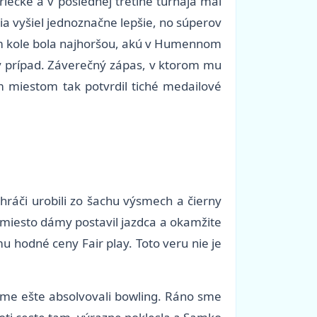
iečke a v poslednej tretine turnaja mal
ia vyšiel jednoznačne lepšie, no súperov
om kole bola najhoršou, akú v Humennom
elý prípad. Záverečný zápas, v ktorom mu
m miestom tak potvrdil tiché medailové
hráči urobili zo šachu výsmech a čierny
namiesto dámy postavil jazdca a okamžite
u hodné ceny Fair play. Toto veru nie je
 sme ešte absolvovali bowling. Ráno sme