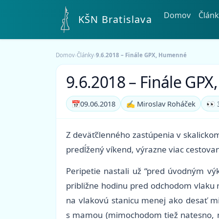
Domov
Článk
KŠN Bratislava
Domov
›
Články
›
9.6.2018 – Finále GPX, Humenné
9.6.2018 – Finále GP
📅
09.06.2018
✍️ Miroslav Roháček
👀 
Z deväťčlenného zastúpenia v skalickom 
predĺžený víkend, výrazne viac cestovan
Peripetie nastali už “pred úvodným v
približne hodinu pred odchodom vlaku r
na vlakovú stanicu menej ako desať mi
s mamou (mimochodom tiež natesno, nako