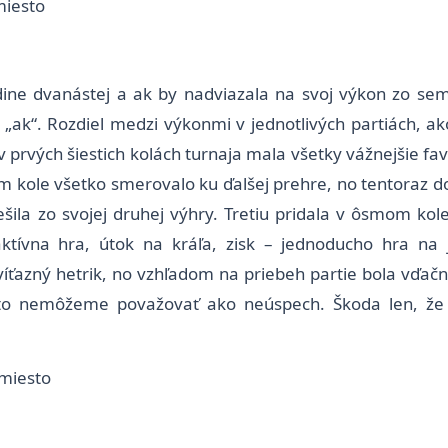
miesto
ne dvanástej a ak by nadviazala na svoj výkon zo semi
„ak“. Rozdiel medzi výkonmi v jednotlivých partiách, ako 
 v prvých šiestich kolách turnaja mala všetky vážnejšie f
om kole všetko smerovalo ku ďalšej prehre, no tentoraz d
ila zo svojej druhej výhry. Tretiu pridala v ôsmom kole,
tívna hra, útok na kráľa, zisk – jednoducho hra na
ťazný hetrik, no vzhľadom na priebeh partie bola vďačn
to nemôžeme považovať ako neúspech. Škoda len, že j
.miesto