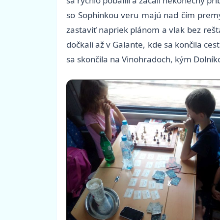
sa rýchlo pobalili a začali nekonečný p
so Sophinkou veru majú nad čím premýšľ
zastaviť napriek plánom a vlak bez re
dočkali až v Galante, kde sa končila ce
sa skončila na Vinohradoch, kým Dolníko