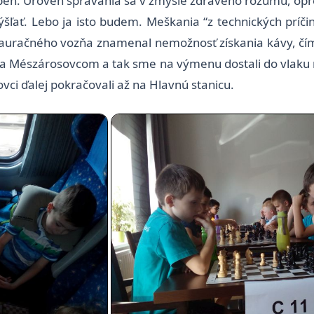
ríbeh. Úroveň správania sa v zmysle zdravého rozumu, op
ať. Lebo ja isto budem. Meškania “z technických príčin
štauračného vozňa znamenal nemožnosť získania kávy, čím
sta Mészárosovcom a tak sme na výmenu dostali do vlaku 
vci ďalej pokračovali až na Hlavnú stanicu.