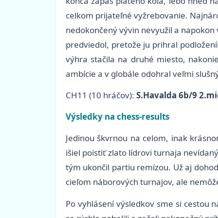
konca zápas piateho kola, lebo hneď ná
celkom prijateľné vyžrebovanie. Najnáro
nedokončený vývin nevyužil a napokon 
predviedol, pretože ju prihral podložen
výhra stačila na druhé miesto, nakoni
ambície a v globále odohral veľmi slušný
CH11 (10 hráčov):
S.Havalda 6b/9 2.mi
Výsledky na chess-results
Jedinou škvrnou na celom, inak krásnom
išiel poistiť zlato lídrovi turnaja nev
tým ukončil partiu remízou. Už aj dohod
cieľom náborových turnajov, ale nemôž
Po vyhlásení výsledkov sme si cestou n