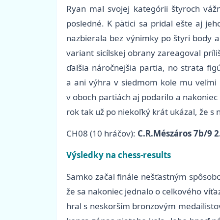
Ryan mal svojej kategórii štyroch váž
posledné. K pätici sa pridal ešte aj je
nazbierala bez výnimky po štyri body a
variant sicílskej obrany zareagoval prí
ďalšia náročnejšia partia, no strata f
a ani výhra v siedmom kole mu veľmi 
v oboch partiách aj podarilo a nakoniec
rok tak už po niekoľký krát ukázal, že s
CH08 (10 hráčov):
C.R.Mészáros 7b/9 2
Výsledky na chess-results
Samko začal finále nešťastným spôsobo
že sa nakoniec jednalo o celkového víťa
hral s neskorším bronzovým medailistov.