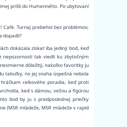
edmej prišli do Humenného. Po ubytovaní
e! Café. Turnaj prebehol bez problémov,
a dopadli?
lách dokázala získať iba jediný bod, keď
 nepozornosti tak viedli ku zbytočným
nesmierne dôležitý, nakoľko favoritky ju
edu tabuľky, no jej snaha úspešná nebola
 hráčkam celkového poradia, keď proti
vrcholila, keď s dámou, vežou a figúrou
nto bod by ju s predposlednej priečky
deálne (MSR mládeže, MSR mládeže v rapid