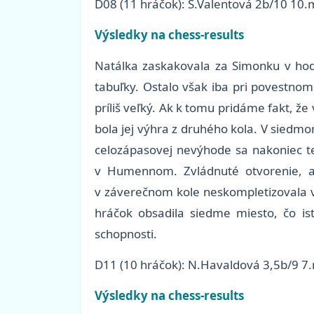
D08 (11 hráčok): S.Valentová 2b/10 10.
Výsledky na chess-results
Natálka zaskakovala za Simonku v hodi
tabuľky. Ostalo však iba pri povestnom 
príliš veľký. Ak k tomu pridáme fakt, že
bola jej výhra z druhého kola. V siedm
celozápasovej nevýhode sa nakoniec teš
v Humennom. Zvládnuté otvorenie, ak
v záverečnom kole neskompletizovala ví
hráčok obsadila siedme miesto, čo is
schopnosti.
D11 (10 hráčok): N.Havaldová 3,5b/9 7
Výsledky na chess-results