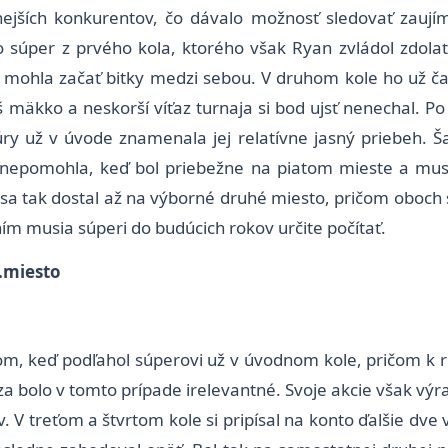
nejších konkurentov, čo dávalo možnosť sledovať zauj
ho súper z prvého kola, ktorého však Ryan zvládol zdolať.
 mohla začať bitky medzi sebou. V druhom kole ho už ča
liš mäkko a neskorší víťaz turnaja si bod ujsť nenechal. P
igúry už v úvode znamenala jej relatívne jasný priebeh. 
nepomohla, keď bol priebežne na piatom mieste a mus
 sa tak dostal až na výborné druhé miesto, pričom oboch 
 ním musia súperi do budúcich rokov určite počítať.
.miesto
m, keď podľahol súperovi už v úvodnom kole, pričom k 
za bolo v tomto prípade irelevantné. Svoje akcie však vý
 V treťom a štvrtom kole si pripísal na konto ďalšie dve v