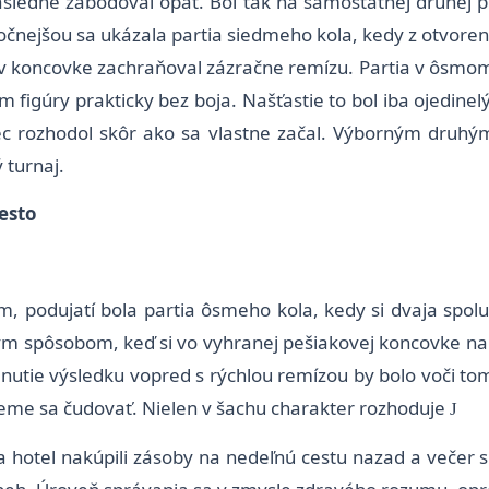
sledne zabodoval opäť. Bol tak na samostatnej druhej pr
čnejšou sa ukázala partia siedmeho kola, kedy z otvoren
v koncovke zachraňoval zázračne remízu. Partia v ôsm
ím figúry prakticky bez boja. Našťastie to bol iba ojedin
ec rozhodol skôr ako sa vlastne začal. Výborným druhý
 turnaj.
esto
, podujatí bola partia ôsmeho kola, kedy si dvaja spolu
ídaným spôsobom, keď si vo vyhranej pešiakovej koncovke 
nutie výsledku vopred s rýchlou remízou by bolo voči tom
eme sa čudovať. Nielen v šachu charakter rozhoduje
J
a hotel nakúpili zásoby na nedeľnú cestu nazad a večer