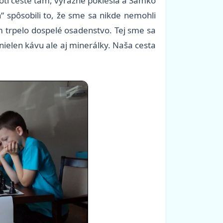
roti ceste tam, výrazne poklesla a Samko
“ spôsobili to, že sme sa nikde nemohli
 trpelo dospelé osadenstvo. Tej sme sa
nielen kávu ale aj minerálky. Naša cesta