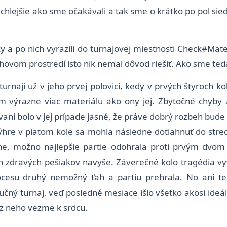
hlejšie ako sme očakávali a tak sme o krátko po pol si
y a po nich vyrazili do turnajovej miestnosti Check#Mat
hovom prostredí isto nik nemal dôvod riešiť. Ako sme ted
rnaji už v jeho prvej polovici, kedy v prvých štyroch ko
 výrazne viac materiálu ako ony jej. Zbytočné chyby z
ní bolo v jej prípade jasné, že práve dobrý rozbeh bude 
 výhre v piatom kole sa mohla následne dotiahnuť do str
xne, možno najlepšie partie odohrala proti prvým dvom
h zdravých pešiakov navyše. Záverečné kolo tragédia vy
cesu druhý nemožný ťah a partiu prehrala. No ani te
poučný turnaj, veď posledné mesiace išlo všetko akosi i
i z neho vezme k srdcu.