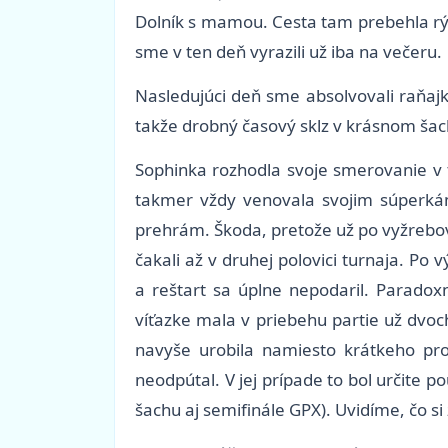
Dolník s mamou. Cesta tam prebehla rýc
sme v ten deň vyrazili už iba na večeru.
Nasledujúci deň sme absolvovali raňajk
takže drobný časový sklz v krásnom šac
Sophinka rozhodla svoje smerovanie v tu
takmer vždy venovala svojim súperkám
prehrám. Škoda, pretože už po vyžrebova
čakali až v druhej polovici turnaja. Po
a reštart sa úplne nepodaril. Parado
víťazke mala v priebehu partie už dvoc
navyše urobila namiesto krátkeho pro
neodpútal. V jej prípade to bol určite 
šachu aj semifinále GPX). Uvidíme, čo s