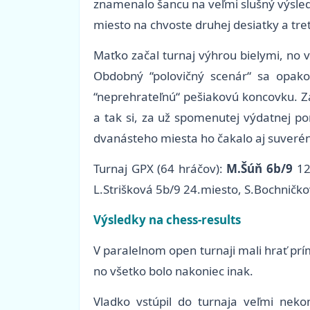
znamenalo šancu na veľmi slušný výsled
miesto na chvoste druhej desiatky a tr
Maťko začal turnaj výhrou bielymi, no v
Obdobný “polovičný scenár“ sa opakov
“neprehrateľnú“ pešiakovú koncovku. Záv
a tak si, za už spomenutej výdatnej p
dvanásteho miesta ho čakalo aj suverén
Turnaj GPX (64 hráčov):
M.Šúň 6b/9
12
L.Strišková 5b/9 24.miesto, S.Bochničko
Výsledky na chess-results
V paralelnom open turnaji mali hrať prím
no všetko bolo nakoniec inak.
Vladko vstúpil do turnaja veľmi neko