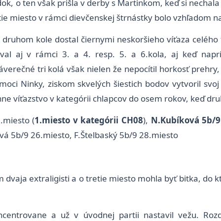
ok, o ten však prišla v derby s Martinkom, keď si nechal
etie miesto v rámci dievčenskej štrnástky bolo vzhľadom 
 druhom kole dostal čiernymi neskoršieho víťaza celého t
al aj v rámci 3. a 4. resp. 5. a 6.kola, aj keď napr
erečné tri kolá však nielen že nepocítil horkosť prehry,
omoci Ninky, ziskom skvelých šiestich bodov vytvoril sv
ne víťazstvo v kategórii chlapcov do osem rokov, keď dru
.miesto (
1.miesto v kategórii CH08
),
N.Kubíková 5b/9
vá 5b/9 26.miesto, F.Štelbaský 5b/9 28.miesto
 dvaja extraligisti a o tretie miesto mohla byť bitka, do k
ncentrovane a už v úvodnej partii nastavil vežu. Ro