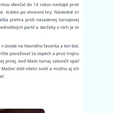
rkou dievčat do 14 rokov nastúpil proti
ie krátko po otvorení hry. Následné tri
lšia prehra proti nasadenej turnajovej
dnotlivých partií a darčeky v nich je to
 v úvode na hlavného favorita a ten bol,
rčite považovať za úspech a prvú trojicu
ej prvej, keď Maťo turnaj zakončil opäť
ťovi stáli všetci svätí a možno aj ich
ať.