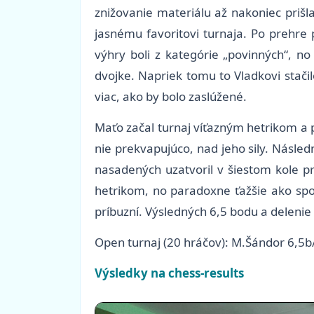
znižovanie materiálu až nakoniec prišl
jasnému favoritovi turnaja. Po prehre 
výhry boli z kategórie „povinných“, n
dvojke. Napriek tomu to Vladkovi stačil
viac, ako by bolo zaslúžené.
Maťo začal turnaj víťazným hetrikom a p
nie prekvapujúco, nad jeho sily. Násled
nasadených uzatvoril v šiestom kole pr
hetrikom, no paradoxne ťažšie ako spo
príbuzní. Výsledných 6,5 bodu a delenie 
Open turnaj (20 hráčov): M.Šándor 6,5b
Výsledky na chess-results