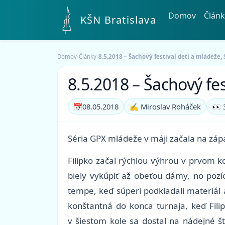
Domov
Článk
KŠN Bratislava
Domov
›
Články
›
8.5.2018 – Šachový festival detí a mládeže, 
8.5.2018 – Šachový fes
📅
08.05.2018
✍️ Miroslav Roháček
👀 
Séria GPX mládeže v máji začala na zápa
Filipko začal rýchlou výhrou v prvom 
biely vykúpiť až obeťou dámy, no pozíc
tempe, keď súperi podkladali materiál a
konštantná do konca turnaja, keď Filip
v šiestom kole sa dostal na nádejné št