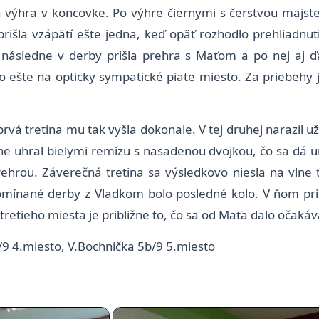
a výhra v koncovke. Po výhre čiernymi s čerstvou majste
prišla vzápätí ešte jedna, keď opäť rozhodlo prehliadnut
o následne v derby prišla prehra s Maťom a po nej aj ďa
o ešte na opticky sympatické piate miesto. Za priebehy je
rvá tretina mu tak vyšla dokonale. V tej druhej narazil už
ne uhral bielymi remízu s nasadenou dvojkou, čo sa dá u
ehrou. Záverečná tretina sa výsledkovo niesla na vlne t
mínané derby z Vladkom bolo posledné kolo. V ňom pri Ma
tretieho miesta je približne to, čo sa od Maťa dalo očakáv
/9 4.miesto, V.Bochnička 5b/9 5.miesto