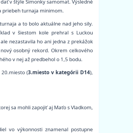
a dať v štýle Simonky samomat. Výsledné
na priebeh turnaja minimom.
urnaja a to bolo aktuálne nad jeho sily.
íklad v šiestom kole prehral s Luckou
 ale nezastavila ho ani jedna z prekážok
oj nový osobný rekord. Okrem celkového
hého v nej až predbehol o 1,5 bodu.
20.miesto (
3.miesto v kategórii D14
),
torej sa mohli zapojiť aj Maťo s Vladkom,
zdiel vo výkonnosti znamenal postupne