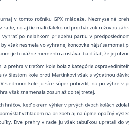
turnaj v tomto ročníku GPX mládeže. Nezmyselné prehr
ade, no aj tie mali ďaleko od prechádzok ružovou záhra
la vyhrať po neľahkom priebehu partiu v predposledno
o by však nesmela vo vyhranej koncovke nájsť samomat pr
nmi je to vážne memento a ostáva iba dúfať, že jej otvori
a prehra v treťom kole bola z kategórie ospravedlniteľný
(v šiestom kole proti Martinkovi však s výdatnou dávko
V siedmom kole ju síce súper pribrzdil, no po výhre v p
hra však znamenala zosun až do tej tretej.
ch hráčov, keď okrem výhier v prvých dvoch kolách zdola
a pomýšľať vzhľadom na priebeh aj na úplne opačný výsle
uľky. Dve prehry v rade ju však tabuľkou upratali do v