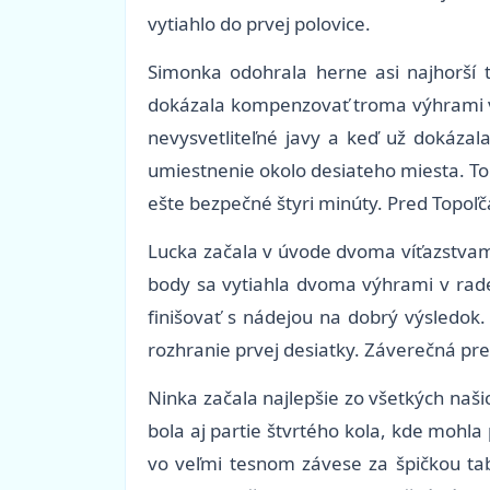
vytiahlo do prvej polovice.
Simonka odohrala herne asi najhorší 
dokázala kompenzovať troma výhrami v r
nevysvetliteľné javy a keď už dokáza
umiestnenie okolo desiateho miesta. T
ešte bezpečné štyri minúty. Pred Topoľča
Lucka začala v úvode dvoma víťazstvami 
body sa vytiahla dvoma výhrami v rade 
finišovať s nádejou na dobrý výsledok. 
rozhranie prvej desiatky. Záverečná pre
Ninka začala najlepšie zo všetkých naši
bola aj partie štvrtého kola, kde mohl
vo veľmi tesnom závese za špičkou tab