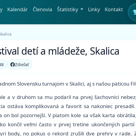
y
Kalendár
Členovia
Štatistiky
Linky
Kontakt
Skalica
tival detí a mládeže, Skalica
38
Zdieľať
dnom Slovensku turnajom v Skalici, aj s našou päticou Fi
kole a v druhom sa mu podaril na prvej šachovnici nebez
ia ostáva komplikovaná a favorit sa nakoniec presadil.
 on bol pozornejší. V piatom kole sa však karta obrátila,
ko končil veľmi často v prvej tretine ukončených partií
yri body, no pokus o rekord zrušili dve prehry v rade.