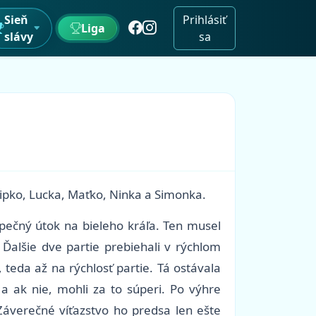
Sieň
Prihlásiť
Liga
slávy
sa
lipko, Lucka, Maťko, Ninka a Simonka.
pečný útok na bieleho kráľa. Ten musel
 Ďalšie dve partie prebiehali v rýchlom
 teda až na rýchlosť partie. Tá ostávala
 a ak nie, mohli za to súperi. Po výhre
 Záverečné víťazstvo ho predsa len ešte