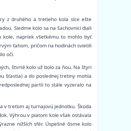
y z druhého a tretieho kola síce ešte
dou. Siedme kolo sa na šachovnici diali
m kole, napriek všetkému to mohlo byť
vým ťahom, pričom na hodinách svietili
lo oči.
ch, štvrté kolo už bolo za ňou. Na štyri
u šťastia) a do poslednej tretiny mohla
redposlednej partii to stále vyzeralo na
la v treťom aj turnajovú jednotku. Škoda
dok. Výhrou v piatom kole však ostávala
ýrazne nižších sfér. Úspešné ôsme kolo