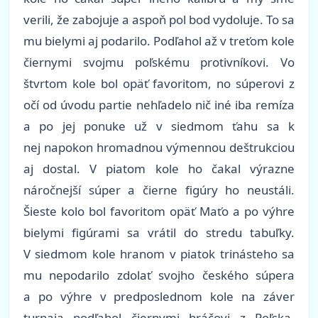
verili, že zabojuje a aspoň pol bod vydoluje. To sa
mu bielymi aj podarilo. Podľahol až v treťom kole
čiernymi svojmu poľskému protivníkovi. Vo
štvrtom kole bol opäť favoritom, no súperovi z
očí od úvodu partie nehľadelo nič iné iba remíza
a po jej ponuke už v siedmom ťahu sa k
nej napokon hromadnou výmennou deštrukciou
aj dostal. V piatom kole ho čakal výrazne
náročnejší súper a čierne figúry ho neustáli.
Šieste kolo bol favoritom opäť Maťo a po výhre
bielymi figúrami sa vrátil do stredu tabuľky.
V siedmom kole hranom v piatok trinásteho sa
mu nepodarilo zdolať svojho českého súpera
a po výhre v predposlednom kole na záver
turnaja podľahol čiernymi hráčovi z Poľska.