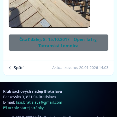
Čítať ďalej: 8.-15.10.2017 – Open Tatry,
Tatranská Lomnica
← Späť
Aktualizované:
20.01.2026 14:03
Klub šachových nádejí Bratislava
Beckovská 3, 821 04 Bratislava
E-mail:
ksn.bratislava@gmail.com
Archív starej stránky