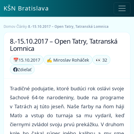
KŠN Bratislava
Domov
›
Články
›
8.-15.10.2017 – Open Tatry, Tatranská Lomnica
8.-15.10.2017 – Open Tatry, Tatranská
Lomnica
📅
15.10.2017
✍️ Miroslav Roháček
👀 32
Zdieľať
Tradičné podujatie, ktoré budúci rok oslávi svoje
šachové 64-te narodeniny, bude na programe
v Tatrách aj túto jeseň. Naše farby na ňom háji
Maťo a vstup do turnaja sa mu vydaril, keď
čiernymi zvládol svoju prvú prekážku. V druhom
kole ho čakal súper iného kalibru a my sme