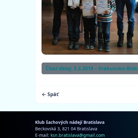
Čítať ďalej: 3.3.2018 – Vrakunsko-Bis
← Späť
Klub šachových nádejí Bratislava
Beckovská 3, 821 04 Bratislava
E-mail:
ksn.bratislava@gmail.com