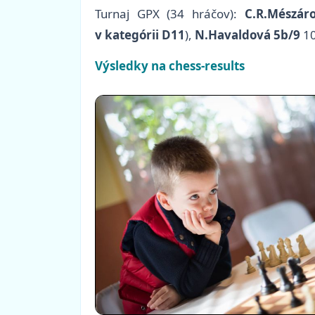
Turnaj GPX (34 hráčov):
C.R.Mészár
v kategórii D11
),
N.Havaldová 5b/9
10
Výsledky na chess-results