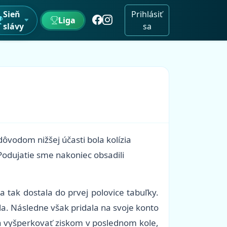
Sieň
Prihlásiť
Liga
slávy
sa
dôvodom nižšej účasti bola kolízia
 Podujatie sme nakoniec obsadili
a tak dostala do prvej polovice tabuľky.
a. Následne však pridala na svoje konto
la vyšperkovať ziskom v poslednom kole,