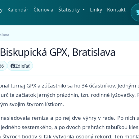
y
Kalendár
Členovia
Štatistiky
Linky
Kontakt
slava
Biskupická GPX, Bratislava
36
Zdieľať
onal turnaj GPX a zúčastnilo sa ho 34 účastníkov. Jedným 
určite začiatok jarných prázdnin, tzn. rodinné lyžovačky.
tkým svojim štyrom lístkom.
nasledovala remíza a po nej dve výhry v rade. Po nich s
 jedného sesterského, a po dvoch prehrách tabuľkou klesl
om štyroch bodov si tak vytvorila osobný rekord. Ten moh