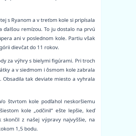
ej s Ryanom a v treťom kole si pripísala
 ďalšou remízou. To ju dostalo na prvú
pera ani v poslednom kole. Partiu však
órii dievčat do 11 rokov.
dy za výhry s bielymi figúrami. Pri troch
obrátky a v siedmom i ôsmom kole zabrala
. Obsadila tak deviate miesto a vyhrala
 Vo štvrtom kole podľahol neskoršiemu
iestom kole „odčinil“ ešte lepšie, keď
 skončil z našej výpravy najvyššie, na
kokom 1,5 bodu.