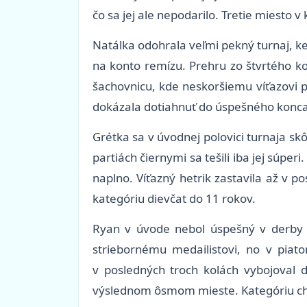
čo sa jej ale nepodarilo. Tretie miesto v 
Natálka odohrala veľmi pekný turnaj, ke
na konto remízu. Prehru zo štvrtého k
šachovnicu, kde neskoršiemu víťazovi 
dokázala dotiahnuť do úspešného konca 
Grétka sa v úvodnej polovici turnaja skô
partiách čiernymi sa tešili iba jej súp
naplno. Víťazný hetrik zastavila až v 
kategóriu dievčat do 11 rokov.
Ryan v úvode nebol úspešný v derby s
striebornému medailistovi, no v piato
v posledných troch kolách vybojoval d
výslednom ôsmom mieste. Kategóriu chl