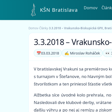
Domov
Článk
KŠN Bratislava
Domov
›
Články
›
3.3.2018 – Vrakunsko-Biskupická GPX, Brati
3.3.2018 – Vrakunsko-
📅
03.03.2018
✍️ Miroslav Roháček
👀 
V bratislavskej Vrakuni sa premiérovo k
s turnajom v Štefanove, no hlavným bol 
štvorlístkom a ten priniesol šťastie vše
Alžbetka síce úvodné kolo prehrala, no 
Nasledovali dve klubové derby, vrátane
ďalšiu výhru a po nej aj remízu a zisk