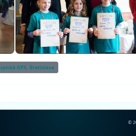
kupická GPX, Bratislava
© 2