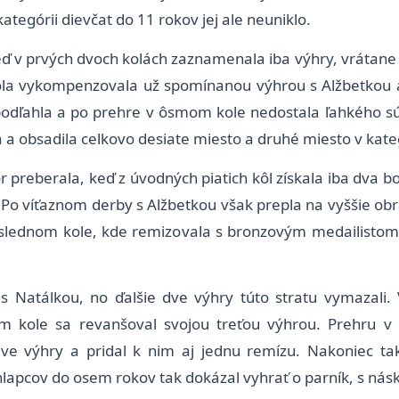
kategórii dievčat do 11 rokov jej ale neuniklo.
ď v prvých dvoch kolách zaznamenala iba výhry, vrátane t
ola vykompenzovala už spomínanou výhrou s Alžbetkou a
podľahla a po prehre v ôsmom kole nedostala ľahkého sú
a obsadila celkovo desiate miesto a druhé miesto v kateg
r preberala, keď z úvodných piatich kôl získala iba dva bo
eri. Po víťaznom derby s Alžbetkou však prepla na vyššie 
poslednom kole, kde remizovala s bronzovým medailistom
 Natálkou, no ďalšie dve výhry túto stratu vymazali.
m kole sa revanšoval svojou treťou výhrou. Prehru v š
ve výhry a pridal k nim aj jednu remízu. Nakoniec tak
apcov do osem rokov tak dokázal vyhrať o parník, s nás