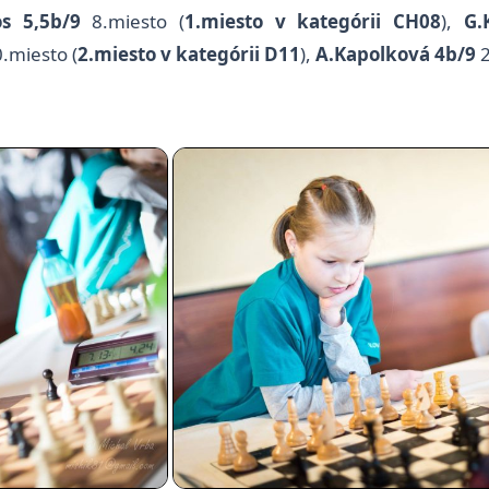
os 5,5b/9
8.miesto (
1.miesto v kategórii CH08
),
G.
.miesto (
2.miesto v kategórii D11
),
A.Kapolková 4b/9
2