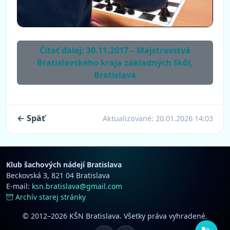
Čítať ďalej: 30.11.2017 – Majstrovstvá
Bratislavského kraja základných škôl,
Bratislava
← Späť
Aktualizované:
20.01.2026 14:03
Klub šachových nádejí Bratislava
Beckovská 3, 821 04 Bratislava
E-mail:
ksn.bratislava@gmail.com
Archív starej stránky
© 2012–2026 KŠN Bratislava. Všetky práva vyhradené.