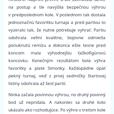
na postup a tie navýšila bezpečnou výhrou
v predposlednom kole. V poslednom tak dostala
jednoznačnú favoritku turnaja a pred partiou to
vyzeralo tak, že nutne potrebuje vyhrať. Partiu
odohrala veľmi kvalitne, bojovne odmietla
ponuknutú remízu a dokonca ešte tesne pred
koncom mala výhodnejšiu ťažkofigúrovú
koncovku. Konečným rezultátom bola výhra
favoritky a piate Simonky. Každopádne opäť
pekný turnaj, veď z prvej sedmičky štartovej
listiny odohrala až šesť partií.
Ninka začala povinnou výhrou, no druhý povinný
bod už nepridala. A nakoniec sa druhé kolo
ukázalo ako rozhodujúce. Po výhre v treťom kole