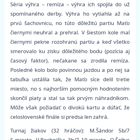
Séria výhra – remíza – výhra ich spojila do už
spomínaného derby. Výhra ho vytiahla až na
prvú šachovnicu, no túto dôležitú partiu Maťo
čiernymi neuhral a prehral. V šiestom kole mal
čiernymi pekne rozohranú partiu a keď všetko
smerovalo ku zisku dôležitého bodu (pozícia aj
časový faktor), nečakane sa zrodila remíza.
Posledné kolo bolo povinnou jazdou a po nej sa
tabuľka ustálila tak, že Maťo síce delil tretie
miesto, no s najhorším pomocným hodnotením
skončil piaty a stal sa tak prvým náhradníkom.
Môže však požiadať o divokú kartu a dúfať, že
celoslovenské finále si predsa len zahrá.
Turnaj žiakov (32 hráčov): M.Šándor 5b/7
5.miesto, V.Bochnička 3b/7 19.miesto, O.Šoltys