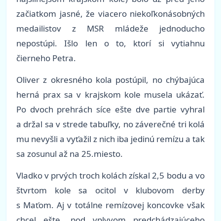
začiatkom jasné, že viacero niekoľkonásobných
medailistov z MSR mládeže jednoducho
nepostúpi. Išlo len o to, ktorí si vytiahnu
čierneho Petra.
Oliver z okresného kola postúpil, no chýbajúca
herná prax sa v krajskom kole musela ukázať.
Po dvoch prehrách síce ešte dve partie vyhral
a držal sa v strede tabuľky, no záverečné tri kolá
mu nevyšli a vyťažil z nich iba jedinú remízu a tak
sa zosunul až na 25.miesto.
Vladko v prvých troch kolách získal 2,5 bodu a vo
štvrtom kole sa ocitol v klubovom derby
s Maťom. Aj v totálne remízovej koncovke však
chcel ešte, pod vplyvom predchádzajúceho