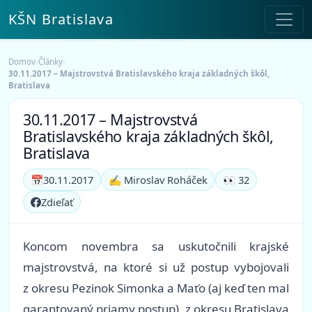
KŠN Bratislava
Domov
›
Články
›
30.11.2017 – Majstrovstvá Bratislavského kraja základných škôl,
Bratislava
30.11.2017 – Majstrovstvá
Bratislavského kraja základných škôl,
Bratislava
📅
30.11.2017
✍️ Miroslav Roháček
👀 32
Zdieľať
Koncom novembra sa uskutočnili krajské
majstrovstvá, na ktoré si už postup vybojovali
z okresu Pezinok Simonka a Maťo (aj keď ten mal
garantovaný priamy postup), z okresu Bratislava