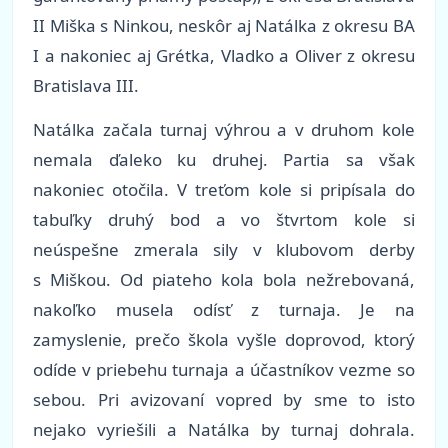
II Miška s Ninkou, neskôr aj Natálka z okresu BA
I a nakoniec aj Grétka, Vladko a Oliver z okresu
Bratislava III.
Natálka začala turnaj výhrou a v druhom kole
nemala ďaleko ku druhej. Partia sa však
nakoniec otočila. V treťom kole si pripísala do
tabuľky druhý bod a vo štvrtom kole si
neúspešne zmerala sily v klubovom derby
s Miškou. Od piateho kola bola nežrebovaná,
nakoľko musela odísť z turnaja. Je na
zamyslenie, prečo škola vyšle doprovod, ktorý
odíde v priebehu turnaja a účastníkov vezme so
sebou. Pri avizovaní vopred by sme to isto
nejako vyriešili a Natálka by turnaj dohrala.