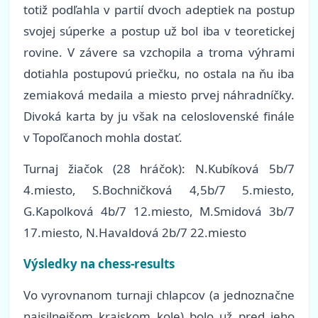
totiž podľahla v partií dvoch adeptiek na postup
svojej súperke a postup už bol iba v teoretickej
rovine. V závere sa vzchopila a troma výhrami
dotiahla postupovú priečku, no ostala na ňu iba
zemiaková medaila a miesto prvej náhradníčky.
Divoká karta by ju však na celoslovenské finále
v Topoľčanoch mohla dostať.
Turnaj žiačok (28 hráčok): N.Kubíková 5b/7
4.miesto, S.Bochničková 4,5b/7 5.miesto,
G.Kapolková 4b/7 12.miesto, M.Smidová 3b/7
17.miesto, N.Havaldová 2b/7 22.miesto
Výsledky na chess-results
Vo vyrovnanom turnaji chlapcov (a jednoznačne
najsilnejšom krajskom kole) bolo už pred jeho