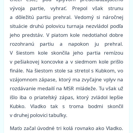
vývoja partie, vyhrať. Prepol však strunu
a dôležitú partiu prehral. Vedomý si náročnej
situácie druhú polovicu turnaja nezvládol podľa
jeho predstáv. V piatom kole nedotiahol dobre
rozohranú partiu a napokon ju prehral.
V šiestom kole skončila jeho partia remízou
v pešiakovej koncovke a v siedmom kole prišlo
finále. Na šiestom stole sa stretol s Kubkom, vo
vzájomnom zápase, ktorý ma zvyčajne vplyv na
rozdávanie medailí na MSR mládeže. Tu však už
išlo iba o priateľský zápas, ktorý zvládol lepšie
Kubko. Vladko tak s troma bodmi skončil
v druhej polovici tabuľky.
Maťo začal úvodné tri kolá rovnako ako Vladko.