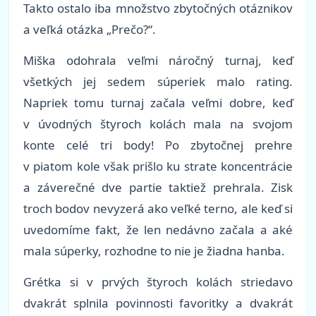
Takto ostalo iba množstvo zbytočných otáznikov
a veľká otázka „Prečo?“.
Miška odohrala veľmi náročný turnaj, keď
všetkých jej sedem súperiek malo rating.
Napriek tomu turnaj začala veľmi dobre, keď
v úvodných štyroch kolách mala na svojom
konte celé tri body! Po zbytočnej prehre
v piatom kole však prišlo ku strate koncentrácie
a záverečné dve partie taktiež prehrala. Zisk
troch bodov nevyzerá ako veľké terno, ale keď si
uvedomíme fakt, že len nedávno začala a aké
mala súperky, rozhodne to nie je žiadna hanba.
Grétka si v prvých štyroch kolách striedavo
dvakrát splnila povinnosti favoritky a dvakrát