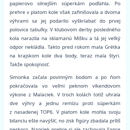
papierovo silnejším súperkám podľahla. Po
prehre v piatom kole však zafinišovala a dvoma
výhrami sa jej podarilo vyškriabať do prvej
polovice tabuľky. V klubovom derby posledného
kola narazila na sklamanú Mišku a tá jej veľký
odpor nekládla. Takto pred rokom mala Grétka
na krajskom kole dva body, teraz mala štyri.
Takže spokojnosť.
Simonka začala povinným bodom a po ňom
pokračovala vo veľmi peknom víkendovom
výkone z Malaciek. V troch kolách totiž uhrala
dve výhry a jednu remízu proti súperkám
z nasadenej TOP6. V piatom kole mohla svoju
bilanciu ešte navýšiť, no zisk figúry zbadala príliš
neskoro. Napriek prehre si ale zachovala šance