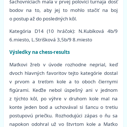
šachovniciach mala v prvej polovici turnaja dosť
bodov na to, aby jej to mohlo stačiť na boj
o postup až do posledných kôl.
Kategória D14 (10 hráčok): N.Kubíková 4b/9
6.miesto, L.Strišková 3,5b/9 8.miesto
Výsledky na chess-results
Maťkovi žreb v úvode rozhodne neprial, keď
dvoch hlavných favoritov tejto kategórie dostal
v prvom a treťom kole a to oboch čiernymi
figúrami. Keďže nebol úspešný ani v jednom
z týchto kôl, po výhre v druhom kole mal na
konte jeden bod a uchovával si šancu o tretiu
postupovú priečku. Rozhodujúci zápas o ňu sa
napokon odohral už vo štvrtom kole a Maťko