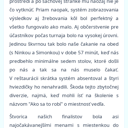
prostredí a po šachovej stránke mu naozaj nie je
čo vytknúť. Priam naopak, systém zobrazovania
výsledkov aj žrebovania kôl bol perfektný a
všetko fungovalo ako malo. Aj občerstvenie pre
účastníkov počas turnaja bolo na vysokej úrovni.
Jedinou škvrnou tak bolo naše čakanie na obed
(s Ninkou a Simonkou) v dobe 57 minút, keď nás
predbehlo minimálne sedem stolov, ktoré došli
po nás a tak sa na nás muselo čakať.
V reštaurácii skrátka systém absentoval a štyri
hviezdičky ho nenahradili. Škoda tejto zbytočnej
diverzie, najmä, keď mohli ísť na školenie s
názvom "Ako sa to robí" o miestnosť vedľa.
Štvorica našich finalistov bola asi
najočakávanejšími menami s miestenkou do