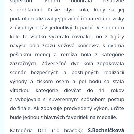
súperkou. Potom odohrala relatívne
s prehľadom ďalšie štyri kolá, kedy sa jej
podarilo realizovať jej pozičné či materiálne zisky
z úvodných fáz jednotlivých partií. V siedmom
kole to všetko vyzeralo rovnako, no z figúry
navyše bola zrazu vežová koncovka s dvoma
pešiakmi menej a remíza bola z kategórie
zázračných. Záverečné dve kolá zopakovala
scenár bezpečných a postupných realizácií
výhody a ziskom osem a pol bodu sa stala
víťazkou kategórie dievčat do 11 rokov
a vybojovala si suverénnym spôsobom postup
do finále. Ak zopakuje predvedený výkon, určite
bude jednou z hlavných favoritiek na medaile.
Kategória D11 (10 hráčok):
S.Bochničková