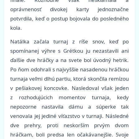
oprávnenosť divokej karty jednoznačne
potvrdila, keď o postup bojovala do posledného
kola.
Natálka začala turnaj z ríše snov, keď po
spomínanej výhre s Grétkou ju nezastavili ani
ďalšie dve hráčky a na svete bol úvodný hetrik.
Po ňom odohrali s najvyššie nasadenou hráčkou
turnaja veľmi dlhú partiu, ktorá skončila remízou
v pešiakovej koncovke. Nasledoval však jeden
z rozhodujúcich momentov turnaja, kedy
nepozorne nastavila dámu a súperke tak
venovala jej jediné víťazstvo v turnaji. Následné
dve prehry, proti neskorším prvým dvom
hráčkam, boli predsa len očakávanejšie. Svoje