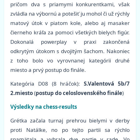
pričom dva s priamymi konkurentkami, však
zvládla na výbornú a potešiť ju mohol či už rýchly
matový útok v piatom kole, alebo aj masaker
čierneho kráľa za pomoci všetkých bielych figúr.
Dokonalá powerplay v praxi zakončená
odkrytým útokom s dvojitým šachom. Nakoniec
z toho bolo vo vyrovnanej kategórii druhé
miesto a prvý postup do finále.
Kategória D08 (8 hráčok):
S.Valentová 5b/7
2.miesto
(
postup do celoslovenského finále
)
Výsledky na chess-results
Grétka začala turnaj prehrou bielymi v derby
proti Natálke, no po tejto partii sa rýchlo
spamätala a vyhrala dve partie v rade. Vo