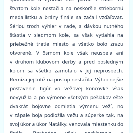
štvrtom kole nestačila na neskoršie striebornú
medailistku a brány finále sa začali vzďaľovať.
Sériou troch výhier v rade, s dávkou nutného
šťastia v siedmom kole, sa však vytiahla na
priebežné tretie miesto a všetko bolo zrazu
otvorené. V ôsmom kole však neuspela ani
v druhom klubovom derby a pred posledným
kolom sa všetko zamotalo v jej neprospech.
Remíza jej totiž na postup nestačila. Výhodnejšie
postavenie figúr vo vežovej koncovke však
nevyužila a po výmene všetkých pešiakov ešte
dvakrát bojovne odmietla výmenu veží, no
v zápale boja podložila vežu a súperke tak, na
svoj úkor a úkor Natálky. venovala miestenku do
finále. Rozhodne však nesklamala a