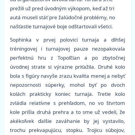
prežili už pred úvodným výkopom, keď až tri
autá museli stáť pre žalúdočné problémy, no
našťastie turnajové boje odštartovali všetci.
Sophinka v prvej polovici turnaja a dlhšej
tréningovej i turnajovej pauze nezopakovala
perfektnú hru z Topoľčian a po zbytočnej
úvodnej strate si výrazne priťažila. Druhé kolo
bola s figúry navyše zrazu kvalita menej a nebyť
nepozornosti súperky, mohol byť po dvoch
kolách prakticky koniec turnaja. Tretie kolo
zvládla relatívne s prehľadom, no vo štvrtom
kole prišla druhá prehra a to sme už vedeli, že
akékoľvek ďalšie zaváhanie by jej vystavilo,
trochu prekvapujúcu, stopku. Trojicu súbojov,