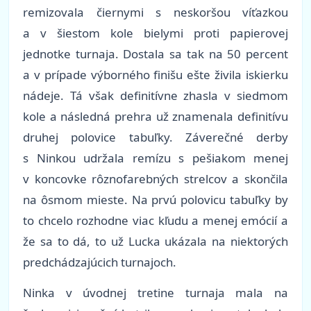
remizovala čiernymi s neskoršou víťazkou
a v šiestom kole bielymi proti papierovej
jednotke turnaja. Dostala sa tak na 50 percent
a v prípade výborného finišu ešte živila iskierku
nádeje. Tá však definitívne zhasla v siedmom
kole a následná prehra už znamenala definitívu
druhej polovice tabuľky. Záverečné derby
s Ninkou udržala remízu s pešiakom menej
v koncovke rôznofarebných strelcov a skončila
na ôsmom mieste. Na prvú polovicu tabuľky by
to chcelo rozhodne viac kľudu a menej emócií a
že sa to dá, to už Lucka ukázala na niektorých
predchádzajúcich turnajoch.
Ninka v úvodnej tretine turnaja mala na