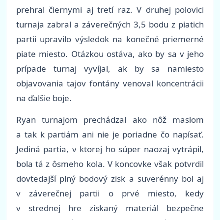
prehral čiernymi aj tretí raz. V druhej polovici
turnaja zabral a záverečných 3,5 bodu z piatich
partii upravilo výsledok na konečné priemerné
piate miesto. Otázkou ostáva, ako by sa v jeho
prípade turnaj vyvíjal, ak by sa namiesto
objavovania tajov fontány venoval koncentrácii
na ďalšie boje.
Ryan turnajom prechádzal ako nôž maslom
a tak k partiám ani nie je poriadne čo napísať.
Jediná partia, v ktorej ho súper naozaj vytrápil,
bola tá z ôsmeho kola. V koncovke však potvrdil
dovtedajší plný bodový zisk a suverénny bol aj
v záverečnej partii o prvé miesto, kedy
v strednej hre získaný materiál bezpečne