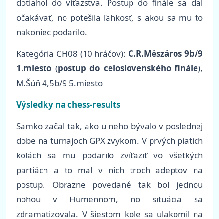
dotiahol do víťazstva. Postup do finále sa dal
očakávať, no potešila ľahkosť, s akou sa mu to
nakoniec podarilo.
Kategória CH08 (10 hráčov):
C.R.Mészáros 9b/9
1.miesto
(
postup do celoslovenského finále
),
M.Šúň 4,5b/9 5.miesto
Výsledky na chess-results
Samko začal tak, ako u neho bývalo v poslednej
dobe na turnajoch GPX zvykom. V prvých piatich
kolách sa mu podarilo zvíťaziť vo všetkých
partiách a to mal v nich troch adeptov na
postup. Obrazne povedané tak bol jednou
nohou v Humennom, no situácia sa
zdramatizovala. V šiestom kole sa ulakomil na