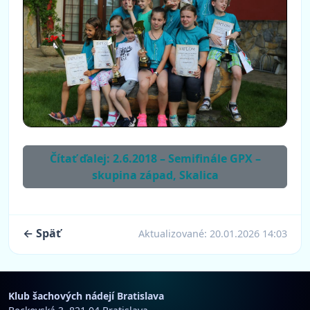
Čítať ďalej: 2.6.2018 – Semifinále GPX –
skupina západ, Skalica
← Späť
Aktualizované:
20.01.2026 14:03
Klub šachových nádejí Bratislava