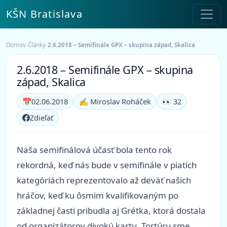
KŠN Bratislava
Domov
›
Články
›
2.6.2018 – Semifinále GPX – skupina západ, Skalica
2.6.2018 – Semifinále GPX – skupina
západ, Skalica
📅
02.06.2018
✍️ Miroslav Roháček
👀 32
Zdieľať
Naša semifinálová účasť bola tento rok
rekordná, keď nás bude v semifinále v piatich
kategóriách reprezentovalo až deväť našich
hráčov, keď ku ôsmim kvalifikovaným po
základnej časti pribudla aj Grétka, ktorá dostala
od organizátorov divokú kartu. Tortúru sme