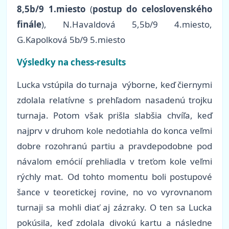
8,5b/9 1.miesto
(
postup do celoslovenského
finále
), N.Havaldová 5,5b/9 4.miesto,
G.Kapolková 5b/9 5.miesto
Výsledky na chess-results
Lucka vstúpila do turnaja výborne, keď čiernymi
zdolala relatívne s prehľadom nasadenú trojku
turnaja. Potom však prišla slabšia chvíľa, keď
najprv v druhom kole nedotiahla do konca veľmi
dobre rozohranú partiu a pravdepodobne pod
návalom emócií prehliadla v treťom kole veľmi
rýchly mat. Od tohto momentu boli postupové
šance v teoretickej rovine, no vo vyrovnanom
turnaji sa mohli diať aj zázraky. O ten sa Lucka
pokúsila, keď zdolala divokú kartu a následne