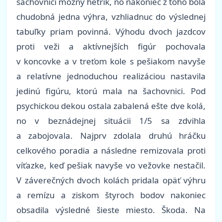
šachovnici možný hetrik, no nakoniec z toho bola
chudobná jedna výhra, vzhliadnuc do výslednej
tabuľky priam povinná. Výhodu dvoch jazdcov
proti veži a aktívnejších figúr pochovala
v koncovke a v treťom kole s pešiakom navyše
a relatívne jednoduchou realizáciou nastavila
jedinú figúru, ktorú mala na šachovnici. Pod
psychickou dekou ostala zabalená ešte dve kolá,
no v beznádejnej situácii 1/5 sa zdvihla
a zabojovala. Najprv zdolala druhú hráčku
celkového poradia a následne remizovala proti
víťazke, keď pešiak navyše vo vežovke nestačil.
V záverečných dvoch kolách pridala opäť výhru
a remízu a ziskom štyroch bodov nakoniec
obsadila výsledné šieste miesto. Škoda. Na