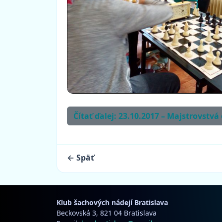
Čítať ďalej: 23.10.2017 – Majstrovstvá
← Späť
Klub šachových nádejí Bratislava
Beckovská 3, 821 04 Bratislava