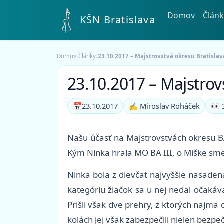
Domov
Článk
KŠN Bratislava
Domov
›
Články
›
23.10.2017 – Majstrovstvá okresu Bratislava
23.10.2017 – Majstrovs
📅
23.10.2017
✍️ Miroslav Roháček
👀 
Našu účasť na Majstrovstvách okresu BA 
Kým Ninka hrala MO BA III, o Miške sme 
Ninka bola z dievčat najvyššie nasadená
kategóriu žiačok sa u nej nedal očakáv
Prišli však dve prehry, z ktorých najmä
kolách jej však zabezpečili nielen bezpe