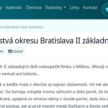
y
Kalendár
Členovia
Štatistiky
Linky
Kontakt
 II základných škôl, Bratislava
tvá okresu Bratislava II základn
34
Zdieľať
II základných škôl zabezpečili Ninka s Miškou. Minulý r
nemali ani tušenie...
 a keďže mala z dievčat aj najviac skúseností, nič iné ak
ať. Do turnaja vstúpila troma výhrami a bolo jasné, že t
 druhá, spojená so stratou dámy v úvode partie, bola ist
čný postup, ale aj prvé miesto medzi žiačkami a šieste cel