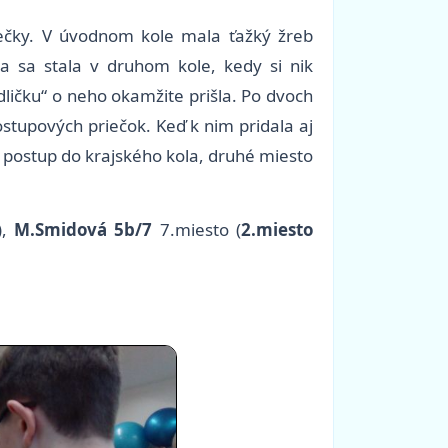
riečky. V úvodnom kole mala ťažký žreb
sa stala v druhom kole, kedy si nik
ličku“ o neho okamžite prišla. Po dvoch
ostupových priečok. Keď k nim pridala aj
ý postup do krajského kola, druhé miesto
),
M.Smidová 5b/7
7.miesto (
2.miesto