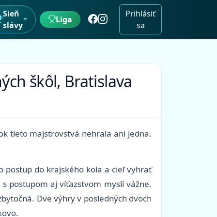
Sieň
Prihlásiť
Liga
slávy
sa
ých škôl, Bratislava
ok tieto majstrovstvá nehrala ani jedna.
o postup do krajského kola a cieľ vyhrať
o s postupom aj víťazstvom myslí vážne.
o zbytočná. Dve výhry v posledných dvoch
kovo.