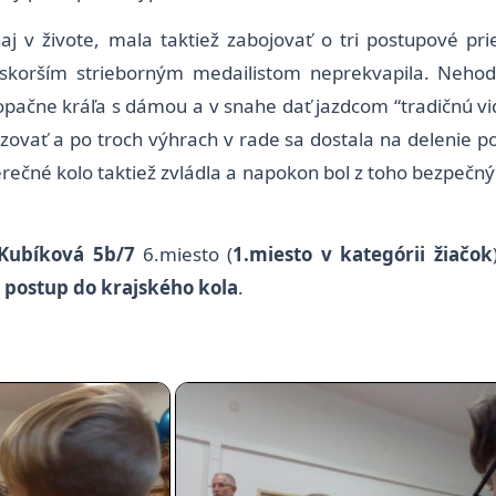
naj v živote, mala taktiež zabojovať o tri postupové p
orším strieborným medailistom neprekvapila. Nehoda 
opačne kráľa s dámou a v snahe dať jazdcom “tradičnú vid
zovať a po troch výhrach v rade sa dostala na delenie p
rečné kolo taktiež zvládla a napokon bol z toho bezpečn
Kubíková 5b/7
6.miesto (
1.miesto v kategórii žiačok
i postup do krajského kola
.