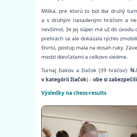
Miška, pre ktorú to bol iba druhý tur
a s druhým nasadeným hráčom a nesk
nevšimol, že jej súper má už do úvodu 
prehrách sa ale dokázala rýchlo zmobili
štvrtú, postup mala na dosah ruky. Záve
medzi dievčatami a celkovo siedme.
Turnaj žiakov a žiačok (39 hráčov):
N.
v kategórii žiačok
) –
obe si zabezpečil
Výsledky na chess-results