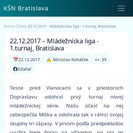
KŠN Bratislava
Domov
›
Články
›
22.12.2017 – Mládežnícka liga - 1.turnaj, Bratislava
22.12.2017 – Mládežnícka liga -
1.turnaj, Bratislava
📅
22.12.2017
✍️ Miroslav Roháček
👀 39
Zdieľať
Tesne pred Vianocami sa v priestoroch
Doprastavu odohral prvý turnaj novej
mládežníckej série. Našu účasť na nej
zabezpečila Miška a odohrala tak v rámci svojej
skupiny tri zápasy. V prvom podľa predpokladov
využila biele figúry na víťazstvo, no sila jej