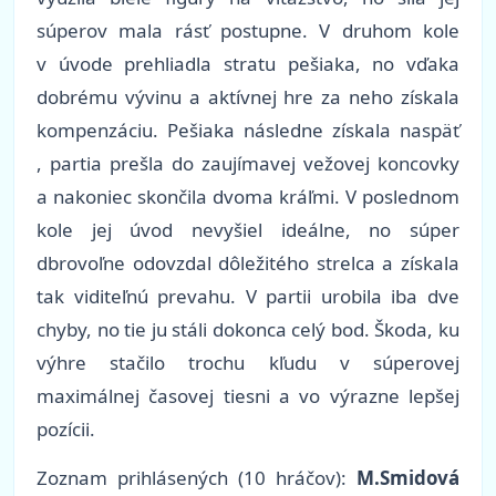
súperov mala rásť postupne. V druhom kole
v úvode prehliadla stratu pešiaka, no vďaka
dobrému vývinu a aktívnej hre za neho získala
kompenzáciu. Pešiaka následne získala naspäť
, partia prešla do zaujímavej vežovej koncovky
a nakoniec skončila dvoma kráľmi. V poslednom
kole jej úvod nevyšiel ideálne, no súper
dbrovoľne odovzdal dôležitého strelca a získala
tak viditeľnú prevahu. V partii urobila iba dve
chyby, no tie ju stáli dokonca celý bod. Škoda, ku
výhre stačilo trochu kľudu v súperovej
maximálnej časovej tiesni a vo výrazne lepšej
pozícii.
Zoznam prihlásených (10 hráčov):
M.Smidová