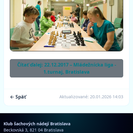
Čítať ďalej: 22.12.2017 – Mládežnícka liga -
1.turnaj, Bratislava
← Späť
Aktualizované:
20.01.2026 14:03
Klub šachových nádejí Bratislava
Beckovská 3, 821 04 Bratislava