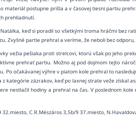
o materiál postupne prišla a v časovej tiesni partiu prehra
h prehliadnutí.
atálka, keď si poradil so všetkými troma hráčmi bez rati
u. Zvyšné partie prehral a veríme, že neboli bez odporu, 
y vežia pešiaka proti strelcovi, ktorú však po jeho prek
tívne prehrať partiu. Možno aj pod dojmom tejto náročne
remízu. Po očakávanej výhre v piatom kole prehral to nasle
a z kategórie zázrakov, keď po laxnej strate veže získal a
ere nestlačil hodiny a prehral na čas. V poslednom kole mu
/9 32.miesto, C.R.Mészáros 3,5b/9 37.miesto, N.Havaldov