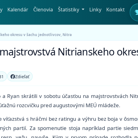
y
Kalendár
Členovia
Štatistiky
Linky
Kontakt
keho okresu v šachu jednotlivcov, Nitra
majstrovstvá Nitrianskeho okre
31
Zdieľať
 a Ryan skrátili v sobotu účasťou na majstrovstvách Nit
úťažnú rozcvičku pred augustovými MEÚ mládeže.
e víťazstvá s hráčmi bez ratingu a výhru bez boja v ôsmo
ných partií. Za spomenutie stoja napríklad partie sied
, resp. vežu, navyše. Kým v prvom prípade rozhodla 