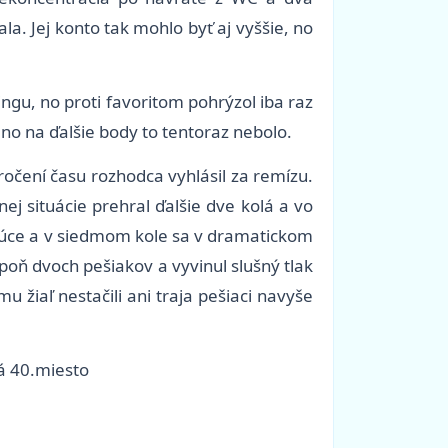
la. Jej konto tak mohlo byť aj vyššie, no
ngu, no proti favoritom pohrýzol iba raz
no na ďalšie body to tentoraz nebolo.
ročení času rozhodca vyhlásil za remízu.
j situácie prehral ďalšie dve kolá a vo
dujúce a v siedmom kole sa v dramatickom
spoň dvoch pešiakov a vyvinul slušný tlak
 žiaľ nestačili ani traja pešiaci navyše
á 40.miesto