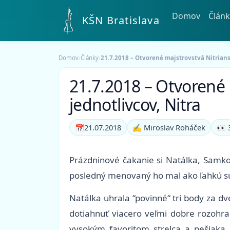
Domov
Článk
KŠN Bratislava
Domov
›
Články
›
21.7.2018 – Otvorené majstrovstvá Nitrians
21.7.2018 – Otvorené 
jednotlivcov, Nitra
📅
21.07.2018
✍️ Miroslav Roháček
👀 
Prázdninové čakanie si Natálka, Samko
posledný menovaný ho mal ako ľahkú s
Natálka uhrala “povinné“ tri body za dv
dotiahnuť viacero veľmi dobre rozohra
vysokým favoritom strelca a pešiaka