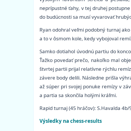
neprípustné ťahy, v tej druhej postupne 
do budúcnosti sa musí vyvarovať hrubýc
Ryan odohral veľmi podobný turnaj ako N
a to v ôsmom kole, kedy vybojoval remíz
Samko dotiahol úvodnú partiu do koncovk
Ťažko povedať prečo, nakoľko mal objek
štvrtej partii prijal relatívne rýchlu 
závere body delili. Následne prišla výhr
až súper pri svojej ponuke remízy v záv
a partia sa skončila holými kráľmi.
Rapid turnaj (45 hráčov): S.Havalda 4b
Výsledky na chess-results