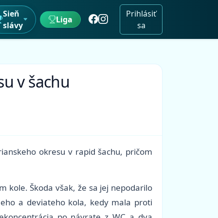
Sieň
Prihlásiť
Liga
slávy
sa
su v šachu
rianskeho okresu v rapid šachu, pričom
m kole. Škoda však, že sa jej nepodarilo
meho a deviateho kola, kedy mala proti
nekoncentrácia po návrate z WC a dva