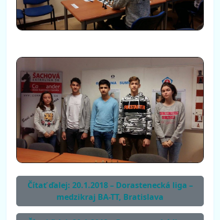
Čítať ďalej: 20.1.2018 – Dorastenecká liga –
medzikraj BA-TT, Bratislava