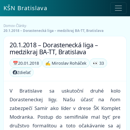
KŠN Bratislava
Domov
›
Články
›
20.1.2018 – Dorastenecká liga – medzikraj BA-TT, Bratislava
20.1.2018 – Dorastenecká liga –
medzikraj BA-TT, Bratislava
📅
20.01.2018
✍️ Miroslav Roháček
👀 33
Zdieľať
V Bratislave sa uskutoční druhé kolo
Dorasteneckej ligy. Našu účasť na ňom
zabezpečí Samir ako líder v drese ŠK Komplet
Modranka. Postup do semifinále mal byť pre
družstvo formalitou a toto očakávanie sa aj