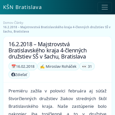
KŠN Bratislava
Domov
›
Články
›
16.2.2018 – Majstrovstvá Bratislavského kraja 4-členných družstiev SŠ v
šachu, Bratislava
16.2.2018 – Majstrovstvá
Bratislavského kraja 4-členných
družstiev SŠ v šachu, Bratislava
📅
16.02.2018
✍️ Miroslav Roháček
👀 31
Zdieľať
Premiéru zažila v polovici februára aj súťaž
štvorčlenných družstiev žiakov stredných škôl
Bratislavského kraja. Naše zastúpenie bolo
nakoniec iba trojčlenné a to v družstve