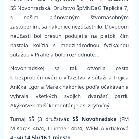
SŠ Novohradská. Družstvo ŠpMNDaG Teplická 7,
s našim plánovaným štvornásobným
zastúpením, sa nakoniec nezúčastnilo. Dôvodom
neúčasti bol presun podujatia na piatok, čím
nastala kolízia s medzinárodnou fyzikálnou
súťažou v Prahe a bolo rozhodnuté...
Novohradskej sa tak otvorila cesta
k bezproblémovému víťazstvu v súťaži a trojica
Anička, Igor a Marek nakoniec podľa očakávania
vyhrala všetkých svojich dvanásť partií.
Akýkoľvek ďalší komentár je asi zbytočný...
Turnaj SŠ (3 družstvá):
SŠ Novohradská
(FM
M.Karas 4b/4, I.Lintner 4b/4, WFM A.Vrtiaková
4b/4)
14,5b/16 1.miesto