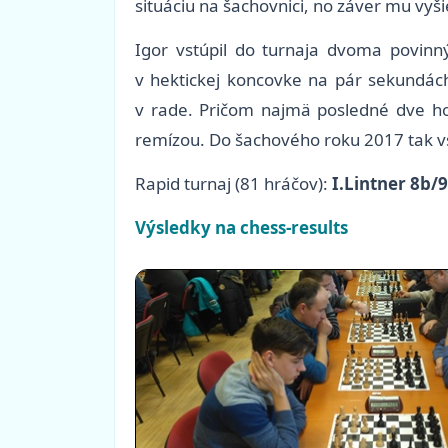
situáciu na šachovnici, no záver mu vyšie
Igor vstúpil do turnaja dvoma povinn
v hektickej koncovke na pár sekundách 
v rade. Pričom najmä posledné dve ho p
remízou. Do šachového roku 2017 tak v
Rapid turnaj (81 hráčov):
I
.Lintner 8b/
Výsledky na chess-results