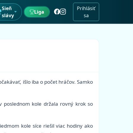
Sieň
Prihlásiť
Liga
slávy
sa
očakávať, išlo iba o počet hráčov. Samko
 v poslednom kole držala rovný krok so
siedmom kole síce riešil viac hodiny ako