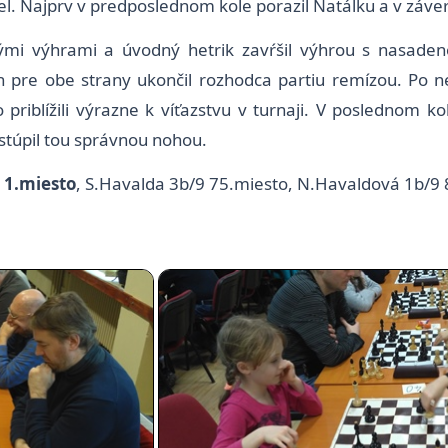
l. Najprv v predposlednom kole porazil Natálku a v závereč
ými výhrami a úvodný hetrik zavŕšil výhrou s nasaden
pre obe strany ukončil rozhodca partiu remízou. Po nej 
riblížili výrazne k víťazstvu v turnaji. V poslednom ko
stúpil tou správnou nohou.
9 1.miesto
, S.Havalda 3b/9 75.miesto, N.Havaldová 1b/9