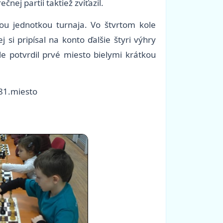
nej partii taktiež zvíťazil.
ou jednotkou turnaja. Vo štvrtom kole
si pripísal na konto ďalšie štyri výhry
le potvrdil prvé miesto bielymi krátkou
 81.miesto