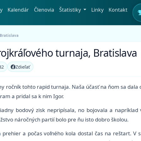
y
Kalendár
Členovia
Štatistiky
Linky
Kontakt
 Bratislava
rojkráľového turnaja, Bratislava
32
Zdieľať
y ročník tohto rapid turnaja. Naša účasť na ňom sa dala 
ram a pridal sa k nim Igor.
adny bodový zisk nepripísala, no bojovala a napríklad
tvo náročných partií bolo pre ňu isto dobro školou.
 prehier a počas voľného kola dostal čas na reštart. V 