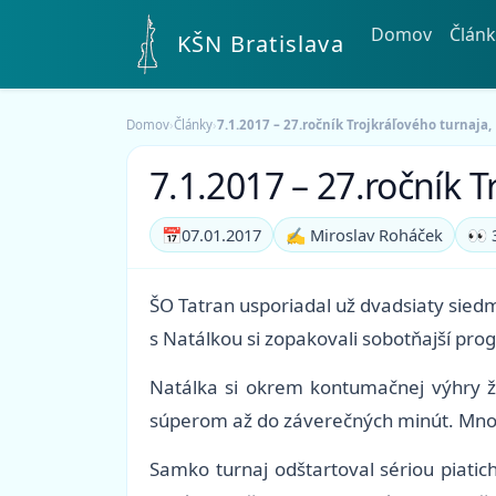
Domov
Článk
KŠN Bratislava
Domov
›
Články
›
7.1.2017 – 27.ročník Trojkráľového turnaja,
7.1.2017 – 27.ročník T
📅
07.01.2017
✍️ Miroslav Roháček
👀 
ŠO Tatran usporiadal už dvadsiaty siedm
s Natálkou si zopakovali sobotňajší prog
Natálka si okrem kontumačnej výhry ži
súperom až do záverečných minút. Množs
Samko turnaj odštartoval sériou piatich