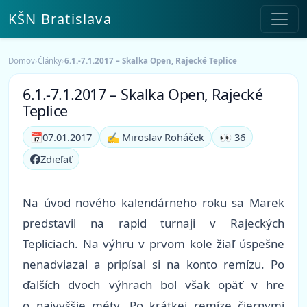
KŠN Bratislava
Domov
›
Články
›
6.1.-7.1.2017 – Skalka Open, Rajecké Teplice
6.1.-7.1.2017 – Skalka Open, Rajecké
Teplice
📅
07.01.2017
✍️ Miroslav Roháček
👀 36
Zdieľať
Na úvod nového kalendárneho roku sa Marek
predstavil na rapid turnaji v Rajeckých
Tepliciach. Na výhru v prvom kole žiaľ úspešne
nenadviazal a pripísal si na konto remízu. Po
ďalších dvoch výhrach bol však opäť v hre
o najvyššie méty. Po krátkej remíze čiernymi