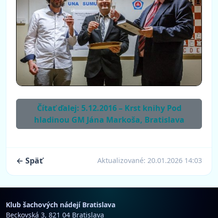
Čítať ďalej: 5.12.2016 – Krst knihy Pod
hladinou GM Jána Markoša, Bratislava
← Späť
Aktualizované:
20.01.2026 14:03
Klub šachových nádejí Bratislava
Beckovská 3, 821 04 Bratislava