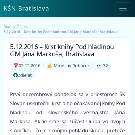
KŠN Bratislava
Domov
›
Články
›
5.12.2016 – Krst knihy Pod hladinou GM Jána Markoša, Bratislava
5.12.2016 – Krst knihy Pod hladinou
GM Jána Markoša, Bratislava
📅
05.12.2016
✍️ Miroslav Roháček
👀 32
Zdieľať
Prvý decembrový pondelok sa v priestoroch ŠK
Slovan uskutočnil krst dlho očakávanej knihy Pod
hladinou od slovenského veľmajstra Jána
Markoša. Akcie sme sa zúčastnili iba vo dvojici
s Aničkou, čo je z môjho pohľadu škoda, pretože