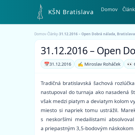
Domov
Článk
KŠN Bratislava
Domov
›
Články
›
31.12.2016 – Open Dobrá nálada, Bratislava
31.12.2016 – Open Dob
📅
31.12.2016
✍️ Miroslav Roháček
👀 
Tradičná bratislavská šachová rozlúč
nastupoval do turnaja ako nasadená štr
však medzi piatym a deviatym kolom vyhr
miesto si napriek tomu ustrážil. Mare
s neskoršími medailistami absolvova
a priepastným 3,5-bodovým náskokom 