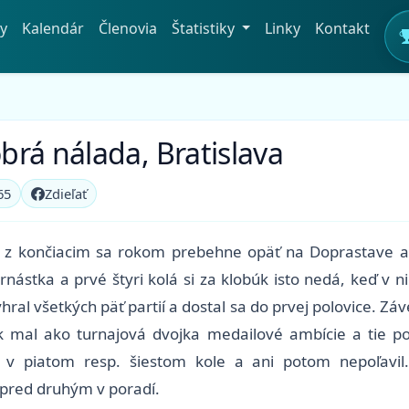
y
Kalendár
Členovia
Štatistiky
Linky
Kontakt
rá nálada, Bratislava
65
Zdieľať
ka z končiacim sa rokom prebehne opäť na Doprastave 
nástka a prvé štyri kolá si za klobúk isto nedá, keď v n
al všetkých päť partií a dostal sa do prvej polovice. Záve
k mal ako turnajová dvojka medailové ambície a tie p
l v piatom resp. šiestom kole a ani potom nepoľavi
pred druhým v poradí.