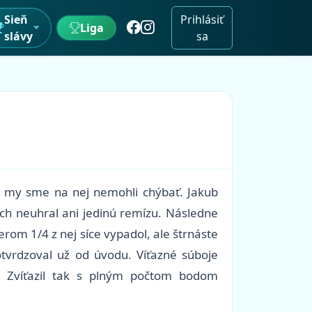
Sieň
Prihlásiť
Liga
slávy
sa
a my sme na nej nemohli chýbať. Jakub
ich neuhral ani jedinú remízu. Následne
rom 1/4 z nej síce vypadol, ale štrnáste
otvrdzoval už od úvodu. Víťazné súboje
l. Zvíťazil tak s plným počtom bodom