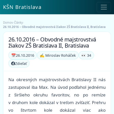
KŠN Bratislava
Domov
›
Články
›
26.10.2016 – Obvodné majstrovstvá žiakov ZŠ Bratislava II, Bratislava
26.10.2016 – Obvodné majstrovstvá
žiakov ZŠ Bratislava II, Bratislava
📅
26.10.2016
✍️ Miroslav Roháček
👀 34
Zdieľať
Na okresných majstrovstvách Bratislavy II nás
zastupoval iba Max. Na úvod podľahol jednému
z širšieho okruhu favoritov, no po remíze
v druhom kole dokázal v treťom zvíťaziť. Prehru
vo štvrtom kole dokázal viac ako