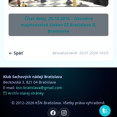
Čítať ďalej: 26.10.2016 – Obvodné
majstrovstvá žiakov ZŠ Bratislava II,
Bratislava
← Späť
Aktualizované:
20.01.2026 14:03
Klub šachových nádejí Bratislava
Beckovská 3, 821 04 Bratislava
E-mail:
ksn.bratislava@gmail.com
Archív starej stránky
© 2012–2026 KŠN Bratislava. Všetky práva vyhradené.