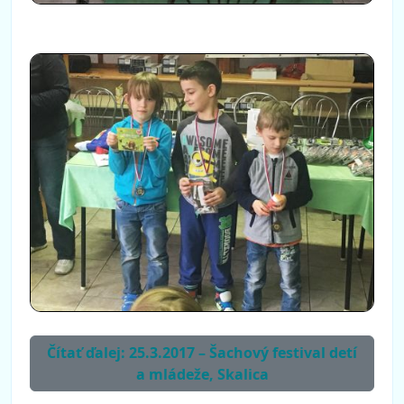
Čítať ďalej: 25.3.2017 – Šachový festival detí
a mládeže, Skalica