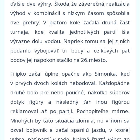
ďalšie dve výhry. Škoda že záverečná realizácia
výhod v kombinácii s nízkym časom spôsobila
dve prehry. V piatom kole začala druhá časť
turnaja, kde kvalita jednotlivých partií išla
výrazne dolu vodou. Napriek tomu sa jej z nich
podarilo vybojovať tri body a celkových päť
bodov jej napokon stačilo na 26.miesto.
Filipko začal úplne opačne ako Simonka, keď
v prvých dvoch kolách nebodoval. Každopádne
druhé bolo pre neho poučné, nakoľko súperov
dotyk figúry a následný ťah inou figúrou
reklamoval až po partii. Pochopiteľne márne.
Mnohých by táto situácia zlomila, no v ňom sa
ozval bojovník a začal spanilú jazdu, v ktorej
vyhral päť partií v rade. Najmä štvrtá výhra zo