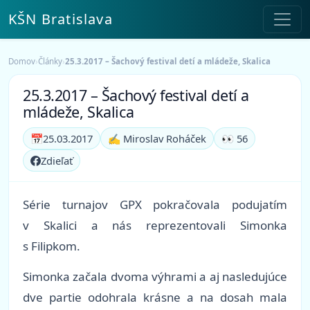
KŠN Bratislava
Domov
›
Články
›
25.3.2017 – Šachový festival detí a mládeže, Skalica
25.3.2017 – Šachový festival detí a
mládeže, Skalica
📅
25.03.2017
✍️ Miroslav Roháček
👀 56
Zdieľať
Série turnajov GPX pokračovala podujatím
v Skalici a nás reprezentovali Simonka
s Filipkom.
Simonka začala dvoma výhrami a aj nasledujúce
dve partie odohrala krásne a na dosah mala