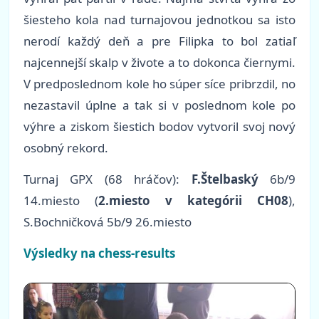
šiesteho kola nad turnajovou jednotkou sa isto
nerodí každý deň a pre Filipka to bol zatiaľ
najcennejší skalp v živote a to dokonca čiernymi.
V predposlednom kole ho súper síce pribrzdil, no
nezastavil úplne a tak si v poslednom kole po
výhre a ziskom šiestich bodov vytvoril svoj nový
osobný rekord.
Turnaj GPX (68 hráčov):
F.Štelbaský
6b/9
14.miesto (
2.miesto v kategórii CH08
),
S.Bochničková 5b/9 26.miesto
Výsledky na chess-results