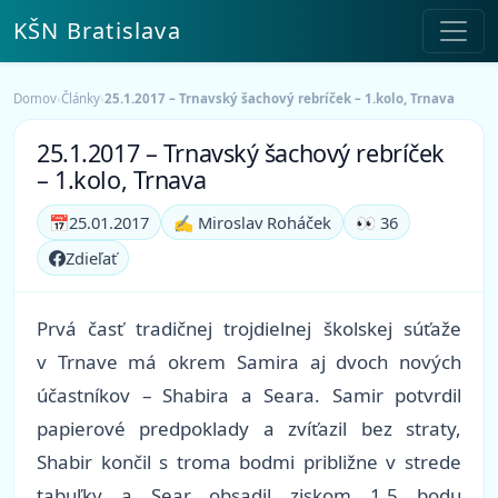
KŠN Bratislava
Domov
›
Články
›
25.1.2017 – Trnavský šachový rebríček – 1.kolo, Trnava
25.1.2017 – Trnavský šachový rebríček
– 1.kolo, Trnava
📅
25.01.2017
✍️ Miroslav Roháček
👀 36
Zdieľať
Prvá časť tradičnej trojdielnej školskej súťaže
v Trnave má okrem Samira aj dvoch nových
účastníkov – Shabira a Seara. Samir potvrdil
papierové predpoklady a zvíťazil bez straty,
Shabir končil s troma bodmi približne v strede
tabuľky a Sear obsadil ziskom 1,5 bodu