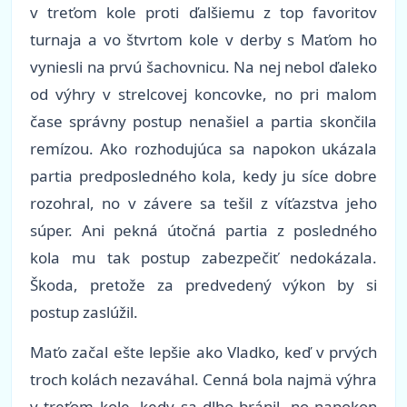
v treťom kole proti ďalšiemu z top favoritov
turnaja a vo štvrtom kole v derby s Maťom ho
vyniesli na prvú šachovnicu. Na nej nebol ďaleko
od výhry v strelcovej koncovke, no pri malom
čase správny postup nenašiel a partia skončila
remízou. Ako rozhodujúca sa napokon ukázala
partia predposledného kola, kedy ju síce dobre
rozohral, no v závere sa tešil z víťazstva jeho
súper. Ani pekná útočná partia z posledného
kola mu tak postup zabezpečiť nedokázala.
Škoda, pretože za predvedený výkon by si
postup zaslúžil.
Maťo začal ešte lepšie ako Vladko, keď v prvých
troch kolách nezaváhal. Cenná bola najmä výhra
v treťom kole, kedy sa dlho bránil, no napokon