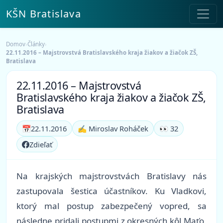
KŠN Bratislava
Domov
›
Články
›
22.11.2016 – Majstrovstvá Bratislavského kraja žiakov a žiačok ZŠ,
Bratislava
22.11.2016 – Majstrovstvá
Bratislavského kraja žiakov a žiačok ZŠ,
Bratislava
📅
22.11.2016
✍️ Miroslav Roháček
👀 32
Zdieľať
Na krajských majstrovstvách Bratislavy nás
zastupovala šestica účastníkov. Ku Vladkovi,
ktorý mal postup zabezpečený vopred, sa
následne pridali postupmi z okresných kôl Maťo,