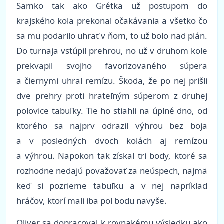
Samko tak ako Grétka už postupom do
krajského kola prekonal očakávania a všetko čo
sa mu podarilo uhrať v ňom, to už bolo nad plán.
Do turnaja vstúpil prehrou, no už v druhom kole
prekvapil svojho favorizovaného súpera
a čiernymi uhral remízu. Škoda, že po nej prišli
dve prehry proti hrateľným súperom z druhej
polovice tabuľky. Tie ho stiahli na úplné dno, od
ktorého sa najprv odrazil výhrou bez boja
a v posledných dvoch kolách aj remízou
a výhrou. Napokon tak získal tri body, ktoré sa
rozhodne nedajú považovať za neúspech, najmä
keď si pozrieme tabuľku a v nej napríklad
hráčov, ktorí mali iba pol bodu navyše.
Oliver sa dopracoval k rovnakému výsledku ako