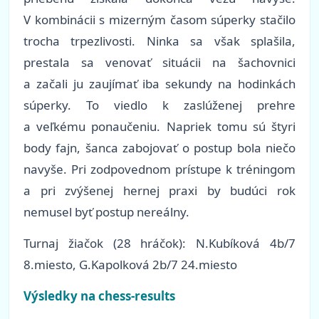
V kombinácii s mizerným časom súperky stačilo
trocha trpezlivosti. Ninka sa však splašila,
prestala sa venovať situácii na šachovnici
a začali ju zaujímať iba sekundy na hodinkách
súperky. To viedlo k zaslúženej prehre
a veľkému ponaučeniu. Napriek tomu sú štyri
body fajn, šanca zabojovať o postup bola niečo
navyše. Pri zodpovednom prístupe k tréningom
a pri zvýšenej hernej praxi by budúci rok
nemusel byť postup nereálny.
Turnaj žiačok (28 hráčok): N.Kubíková 4b/7
8.miesto, G.Kapolková 2b/7 24.miesto
Výsledky na chess-results