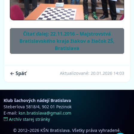
Čítať ďalej: 22.11.2016 – Majstrovstvá
Bratislavského kraja žiakov a žiačok ZŠ,
Bratislava
← Späť
Aktualizované:
20.01.2026 14:03
Klub šachových nádejí Bratislava
Steberlova 5818/4, 902 01 Pezinok
E-mail:
ksn.bratislava@gmail.com
Archív starej stránky
© 2012–2026 KŠN Bratislava. Všetky práva vyhradené.