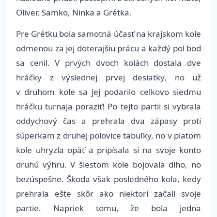
Oliver, Samko, Ninka a Grétka.
Pre Grétku bola samotná účasť na krajskom kole
odmenou za jej doterajšiu prácu a každý pol bod
sa cenil. V prvých dvoch kolách dostala dve
hráčky z výslednej prvej desiatky, no už
v druhom kole sa jej podarilo celkovo siedmu
hráčku turnaja poraziť! Po tejto partii si vybrala
oddychový čas a prehrala dva zápasy proti
súperkam z druhej polovice tabuľky, no v piatom
kole uhryzla opäť a pripísala si na svoje konto
druhú výhru. V šiestom kole bojovala dlho, no
bezúspešne. Škoda však posledného kola, kedy
prehrala ešte skôr ako niektorí začali svoje
partie. Napriek tomu, že bola jedna