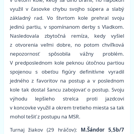
využil v časovke chybu svojho súpera a slabý
základný rad. Vo štvrtom kole prehral svoju
jedinú partiu, v spomínanom derby s Vladkom.
Nasledovala zbytočná remíza, kedy vyšiel
z otvorenia veľmi dobre, no potom chvíľková
nepozornosť spôsobila vážny problém.
V predposlednom kole peknou útočnou partiou
spojenou s obeťou figúry definitívne vyradil
jedného z favoritov na postup a v poslednom
kole tak dostal šancu zabojovať o postup. Svoju
výhodu lepšieho strelca proti jazdcovi
v koncovke využil a okrem tretieho miesta sa tak
mohol tešiť z postupu na MSR.
Turnaj žiakov (29 hráčov):
M.Šándor 5,5b/7