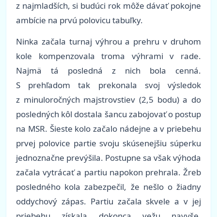
z najmladších, si budúci rok môže dávať pokojne
ambície na prvú polovicu tabuľky.
Ninka začala turnaj výhrou a prehru v druhom
kole kompenzovala troma výhrami v rade.
Najmä tá posledná z nich bola cenná.
S prehľadom tak prekonala svoj výsledok
z minuloročných majstrovstiev (2,5 bodu) a do
posledných kôl dostala šancu zabojovať o postup
na MSR. Šieste kolo začalo nádejne a v priebehu
prvej polovice partie svoju skúsenejšiu súperku
jednoznačne prevýšila. Postupne sa však výhoda
začala vytrácať a partiu napokon prehrala. Žreb
posledného kola zabezpečil, že nešlo o žiadny
oddychový zápas. Partiu začala skvele a v jej
priebehu získala dokonca vežu navyše.