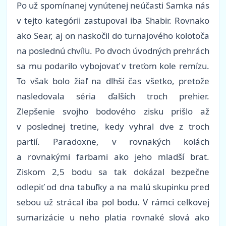
Po už spomínanej vynútenej neúčasti Samka nás
v tejto kategórii zastupoval iba Shabir. Rovnako
ako Sear, aj on naskočil do turnajového kolotoča
na poslednú chvíľu. Po dvoch úvodných prehrách
sa mu podarilo vybojovať v treťom kole remízu.
To však bolo žiaľ na dlhší čas všetko, pretože
nasledovala séria ďalších troch prehier.
Zlepšenie svojho bodového zisku prišlo až
v poslednej tretine, kedy vyhral dve z troch
partií. Paradoxne, v rovnakých kolách
a rovnakými farbami ako jeho mladší brat.
Ziskom 2,5 bodu sa tak dokázal bezpečne
odlepiť od dna tabuľky a na malú skupinku pred
sebou už strácal iba pol bodu. V rámci celkovej
sumarizácie u neho platia rovnaké slová ako