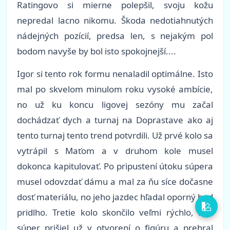
Ratingovo si mierne polepšil, svoju kožu
nepredal lacno nikomu. Škoda nedotiahnutých
nádejných pozícií, predsa len, s nejakým pol
bodom navyše by bol isto spokojnejší....
Igor si tento rok formu nenaladil optimálne. Isto
mal po skvelom minulom roku vysoké ambície,
no už ku koncu ligovej sezóny mu začal
dochádzať dych a turnaj na Doprastave ako aj
tento turnaj tento trend potvrdili. Už prvé kolo sa
vytrápil s Maťom a v druhom kole musel
dokonca kapitulovať. Po pripustení útoku súpera
musel odovzdať dámu a mal za ňu síce dočasne
dosť materiálu, no jeho jazdec hľadal oporný bod
pridlho. Tretie kolo skončilo veľmi rýchlo, keď
súper prišiel už v otvorení o figúru a prehral