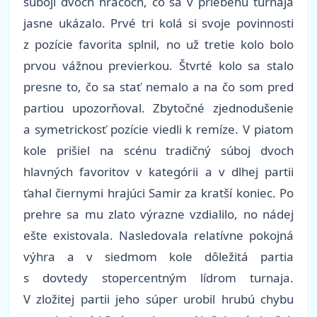
súboji dvoch hráčoch, čo sa v priebehu turnaja
jasne ukázalo. Prvé tri kolá si svoje povinnosti
z pozície favorita splnil, no už tretie kolo bolo
prvou vážnou previerkou. Štvrté kolo sa stalo
presne to, čo sa stať nemalo a na čo som pred
partiou upozorňoval. Zbytočné zjednodušenie
a symetrickosť pozície viedli k remíze. V piatom
kole prišiel na scénu tradičný súboj dvoch
hlavných favoritov v kategórii a v dlhej partii
ťahal čiernymi hrajúci Samir za kratší koniec. Po
prehre sa mu zlato výrazne vzdialilo, no nádej
ešte existovala. Nasledovala relatívne pokojná
výhra a v siedmom kole dôležitá partia
s dovtedy stopercentným lídrom turnaja.
V zložitej partii jeho súper urobil hrubú chybu