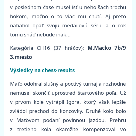
v poslednom čase musel ísť u neho šach trochu
bokom, možno o to viac mu chutí. Aj preto
natiahol opäť svoju medailovú sériu a o rok
tomu snáď nebude inak...
Kategória
CH16 (37 hráčov):
M.Macko 7b/9
3.miesto
Výsledky na chess-results
Maťo odohral slušný a poctivý turnaj a rozhodne
nemusel skončiť uprostred štartového poľa. Už
v prvom kole vytrápil Igora, ktorý však lepšie
zvládol prechod do koncovky. Druhé kolo bolo
v Maťovom podaní povinnou jazdou. Prehru
z tretieho kola okamžite kompenzoval vo