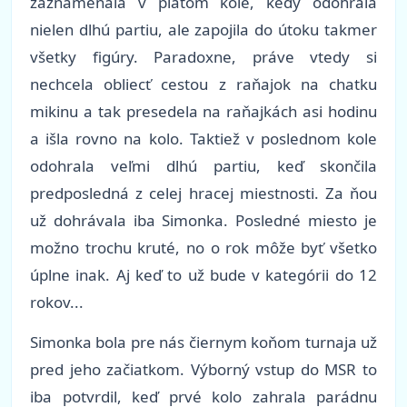
zaznamenala v piatom kole, kedy odohrala
nielen dlhú partiu, ale zapojila do útoku takmer
všetky figúry. Paradoxne, práve vtedy si
nechcela obliecť cestou z raňajok na chatku
mikinu a tak presedela na raňajkách asi hodinu
a išla rovno na kolo. Taktiež v poslednom kole
odohrala veľmi dlhú partiu, keď skončila
predposledná z celej hracej miestnosti. Za ňou
už dohrávala iba Simonka. Posledné miesto je
možno trochu kruté, no o rok môže byť všetko
úplne inak. Aj keď to už bude v kategórii do 12
rokov...
Simonka bola pre nás čiernym koňom turnaja už
pred jeho začiatkom. Výborný vstup do MSR to
iba potvrdil, keď prvé kolo zahrala parádnu