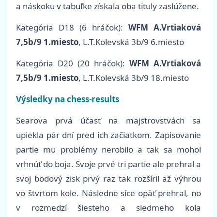
a náskoku v tabuľke získala oba tituly zaslúžene.
Kategória
D18 (6 hráčok):
WFM A.Vrtiaková
7,5b/9 1.miesto
, L.T.Kolevská 3b/9 6.miesto
Kategória
D20 (20 hráčok):
WFM A.Vrtiaková
7,5b/9 1.miesto
, L.T.Kolevská 3b/9 18.miesto
Výsledky na chess-results
Searova prvá účasť na majstrovstvách sa
upiekla pár dní pred ich začiatkom. Zapisovanie
partie mu problémy nerobilo a tak sa mohol
vrhnúť do boja. Svoje prvé tri partie ale prehral a
svoj bodový zisk prvý raz tak rozšíril až výhrou
vo štvrtom kole. Následne síce opäť prehral, no
v rozmedzí šiesteho a siedmeho kola