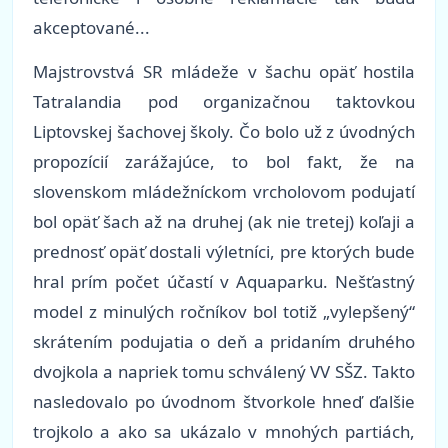
akceptované...
Majstrovstvá SR mládeže v šachu opäť hostila
Tatralandia pod organizačnou taktovkou
Liptovskej šachovej školy. Čo bolo už z úvodných
propozícií zarážajúce, to bol fakt, že na
slovenskom mládežníckom vrcholovom podujatí
bol opäť šach až na druhej (ak nie tretej) koľaji a
prednosť opäť dostali výletníci, pre ktorých bude
hral prím počet účastí v Aquaparku. Nešťastný
model z minulých ročníkov bol totiž „vylepšený“
skrátením podujatia o deň a pridaním druhého
dvojkola a napriek tomu schválený VV SŠZ. Takto
nasledovalo po úvodnom štvorkole hneď ďalšie
trojkolo a ako sa ukázalo v mnohých partiách,