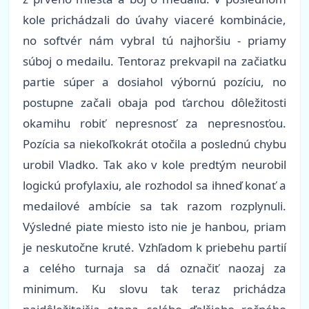
kole prichádzali do úvahy viaceré kombinácie,
no softvér nám vybral tú najhoršiu - priamy
súboj o medailu. Tentoraz prekvapil na začiatku
partie súper a dosiahol výbornú pozíciu, no
postupne začali obaja pod ťarchou dôležitosti
okamihu robiť nepresnosť za nepresnosťou.
Pozícia sa niekoľkokrát otočila a poslednú chybu
urobil Vladko. Tak ako v kole predtým neurobil
logickú profylaxiu, ale rozhodol sa ihneď konať a
medailové ambície sa tak razom rozplynuli.
Výsledné piate miesto isto nie je hanbou, priam
je neskutočne kruté. Vzhľadom k priebehu partií
a celého turnaja sa dá označiť naozaj za
minimum. Ku slovu tak teraz prichádza