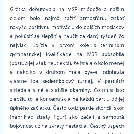
Grétka debutovala na MSR mládeže a našim
cieľom bolo najmä zažiť atmosféru, získať
navyše pozitívnu motiváciu do ďalších mesiacov
a pokúsiť sa zlepšiť a naučiť za daný týždeň čo
najviac. Kolízia v prvom kole s termínom
gymnastickej kvalifikácie na MSR spôsobila
(postup jej však neutiekol), že hrala o kolo menej
a nakoľko v druhom mala bye-a, odohrala
vlastne iba sedemkolový turnaj. V partiách
striedala silné a slabšie okamihy. Čo musí isto
zlepšiť, to je koncentrácia na každú partiu od jej
úplného začiatku. Často totiž partie skončili skôr
(napríklad straty figúr) ako začali a samotná
bojovnosť už na zvraty nestačila. Čestný úspech