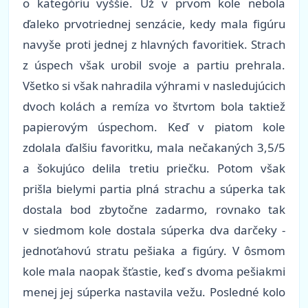
o kategóriu vyššie. Už v prvom kole nebola
ďaleko prvotriednej senzácie, kedy mala figúru
navyše proti jednej z hlavných favoritiek. Strach
z úspech však urobil svoje a partiu prehrala.
Všetko si však nahradila výhrami v nasledujúcich
dvoch kolách a remíza vo štvrtom bola taktiež
papierovým úspechom. Keď v piatom kole
zdolala ďalšiu favoritku, mala nečakaných 3,5/5
a šokujúco delila tretiu priečku. Potom však
prišla bielymi partia plná strachu a súperka tak
dostala bod zbytočne zadarmo, rovnako tak
v siedmom kole dostala súperka dva darčeky -
jednoťahovú stratu pešiaka a figúry. V ôsmom
kole mala naopak šťastie, keď s dvoma pešiakmi
menej jej súperka nastavila vežu. Posledné kolo