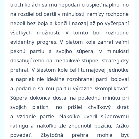
troch kolách sa mu nepodarilo uspieť naplno, no
na rozdiel od partií v minulosti, remízy rozhodne
neboli bez boja a končili naozaj až po vyčerpaní
všetkých možností. V tomto bol rozhodne
evidentný progres. V piatom kole zahral veľmi
peknú partiu a svojho súpera, v minulosti
dosahujúceho na medailové stupne, strategicky
prehral. V šiestom kole čelil turnajovej jednotke
a napriek nie ideálne rozohranej partii bojoval
a podarilo sa mu partiu výrazne skomplikovať.
Súpera dokonca dostal na poslednú minútu pri
svojich piatich, no prišiel chvíľkový skrat
a vzdanie partie. Nakoľko uveril súperovmu
ratingu a nakoľko zle zhodnotil pozíciu, ťažko
povedať. Zbytočná prehra mohla byť