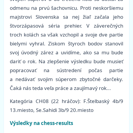
odmenu na prvú šachovnicu. Proti neskoršiemu
majstrovi Slovenska sa nej žiaľ začala jeho
štvorzápasová séria prehier. V záverečných
troch kolách sa však vzchopil a svoje dve partie
bielymi vyhral. Ziskom štyroch bodov stanovil
svoj úvodný zárez a uvidíme, ako sa mu bude
dariť o rok. Na zlepšenie výsledku bude musieť
popracovať na sústredení počas partie
a nedávať svojim súperom zbytočné darčeky.
Čaká nás teda veľa práce a zaujímavý rok...
Kategória
CH08 (22 hráčov): F.Štelbaský 4b/9
13.miesto, Se.Sahidi 3b/9 20.miesto
Výsledky na chess-results