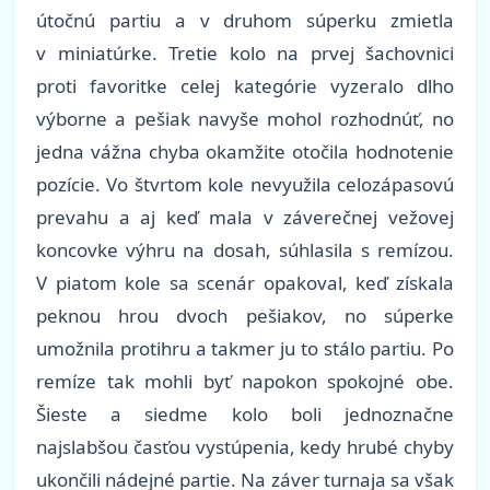
útočnú partiu a v druhom súperku zmietla
v miniatúrke. Tretie kolo na prvej šachovnici
proti favoritke celej kategórie vyzeralo dlho
výborne a pešiak navyše mohol rozhodnúť, no
jedna vážna chyba okamžite otočila hodnotenie
pozície. Vo štvrtom kole nevyužila celozápasovú
prevahu a aj keď mala v záverečnej vežovej
koncovke výhru na dosah, súhlasila s remízou.
V piatom kole sa scenár opakoval, keď získala
peknou hrou dvoch pešiakov, no súperke
umožnila protihru a takmer ju to stálo partiu. Po
remíze tak mohli byť napokon spokojné obe.
Šieste a siedme kolo boli jednoznačne
najslabšou časťou vystúpenia, kedy hrubé chyby
ukončili nádejné partie. Na záver turnaja sa však