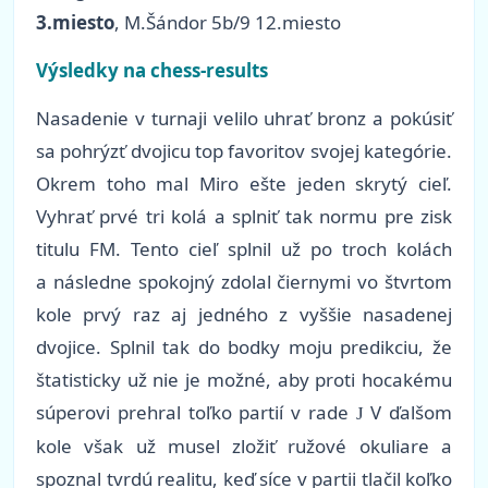
3.miesto
, M.Šándor 5b/9 12.miesto
Výsledky na chess-results
Nasadenie v turnaji velilo uhrať bronz a pokúsiť
sa pohrýzť dvojicu top favoritov svojej kategórie.
Okrem toho mal Miro ešte jeden skrytý cieľ.
Vyhrať prvé tri kolá a splniť tak normu pre zisk
titulu FM. Tento cieľ splnil už po troch kolách
a následne spokojný zdolal čiernymi vo štvrtom
kole prvý raz aj jedného z vyššie nasadenej
dvojice. Splnil tak do bodky moju predikciu, že
štatisticky už nie je možné, aby proti hocakému
súperovi prehral toľko partií v rade
V ďalšom
J
kole však už musel zložiť ružové okuliare a
spoznal tvrdú realitu, keď síce v partii tlačil koľko