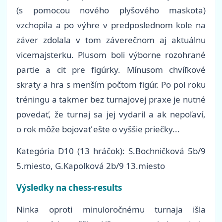
(s pomocou nového plyšového maskota)
vzchopila a po výhre v predposlednom kole na
záver zdolala v tom záverečnom aj aktuálnu
vicemajsterku. Plusom boli výborne rozohrané
partie a cit pre figúrky. Mínusom chvíľkové
skraty a hra s menším počtom figúr. Po pol roku
tréningu a takmer bez turnajovej praxe je nutné
povedať, že turnaj sa jej vydaril a ak nepoľaví,
o rok môže bojovať ešte o vyššie priečky...
Kategória D10 (13 hráčok): S.Bochničková 5b/9
5.miesto, G.Kapolková 2b/9 13.miesto
Výsledky na chess-results
Ninka oproti minuloročnému turnaja išla