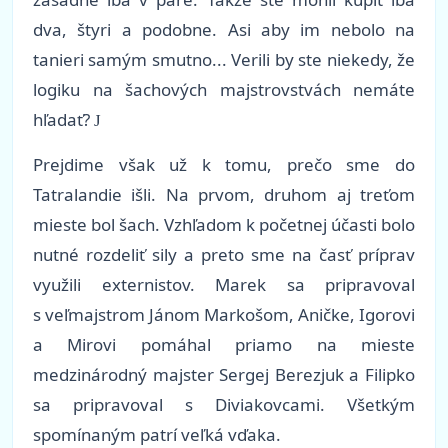
dva, štyri a podobne. Asi aby im nebolo na
tanieri samým smutno... Verili by ste niekedy, že
logiku na šachových majstrovstvách nemáte
hľadať?
J
Prejdime však už k tomu, prečo sme do
Tatralandie išli. Na prvom, druhom aj treťom
mieste bol šach. Vzhľadom k početnej účasti bolo
nutné rozdeliť sily a preto sme na časť príprav
využili externistov. Marek sa pripravoval
s veľmajstrom Jánom Markošom, Aničke, Igorovi
a Mirovi pomáhal priamo na mieste
medzinárodný majster Sergej Berezjuk a Filipko
sa pripravoval s Diviakovcami. Všetkým
spomínaným patrí veľká vďaka.