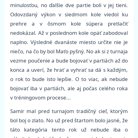
minulosťou, no ďalšie dve partie boli v jej tieni.
Odovzdaný výkon v siedmom kole viedol ku
prehre a v ôsmom kole súpera pretlačiť
nedokázal. Až v poslednom kole opäť zabodoval
naplno. Výsledné dvanáste miesto určite nie je
niečo, na čo by bol Maťo pyšný. No ak si z turnaja
vezme poučenie a bude bojovať v partiách až do
konca a uverí, že hrať a vyhrať sa dá s každým,
o rok to bude isto lepšie. O to viac, ak nebude
bojovať iba v partiách, ale aj počas celého roka
v tréningovom procese...
Samir mal pred turnajom tradičný cieľ, ktorým
bol boj o zlato. No už pred štartom bolo jasné, že
táto kategória tento rok už nebude iba o