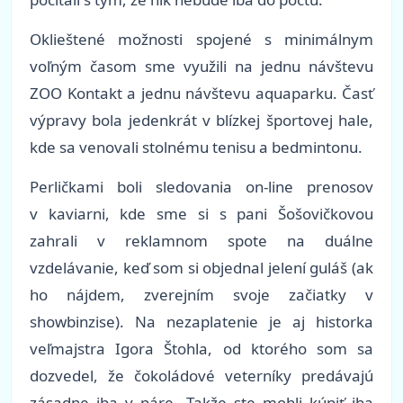
Oklieštené možnosti spojené s minimálnym
voľným časom sme využili na jednu návštevu
ZOO Kontakt a jednu návštevu aquaparku. Časť
výpravy bola jedenkrát v blízkej športovej hale,
kde sa venovali stolnému tenisu a bedmintonu.
Perličkami boli sledovania on-line prenosov
v kaviarni, kde sme si s pani Šošovičkovou
zahrali v reklamnom spote na duálne
vzdelávanie, keď som si objednal jelení guláš (ak
ho nájdem, zverejním svoje začiatky v
showbinzise). Na nezaplatenie je aj historka
veľmajstra Igora Štohla, od ktorého som sa
dozvedel, že čokoládové veterníky predávajú
zásadne iba v páre. Takže ste mohli kúpiť iba