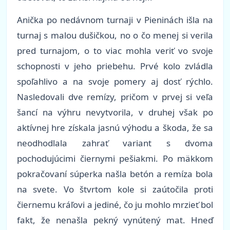
Anička po nedávnom turnaji v Pieninách išla na
turnaj s malou dušičkou, no o čo menej si verila
pred turnajom, o to viac mohla veriť vo svoje
schopnosti v jeho priebehu. Prvé kolo zvládla
spoľahlivo a na svoje pomery aj dosť rýchlo.
Nasledovali dve remízy, pričom v prvej si veľa
šancí na výhru nevytvorila, v druhej však po
aktívnej hre získala jasnú výhodu a škoda, že sa
neodhodlala zahrať variant s dvoma
pochodujúcimi čiernymi pešiakmi. Po mäkkom
pokračovaní súperka našla betón a remíza bola
na svete. Vo štvrtom kole si zaútočila proti
čiernemu kráľovi a jediné, čo ju mohlo mrzieť bol
fakt, že nenašla pekný vynútený mat. Hneď