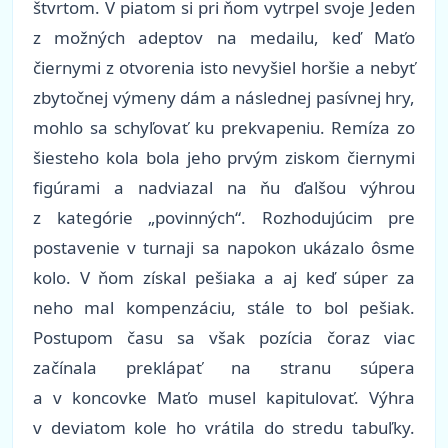
štvrtom. V piatom si pri ňom vytrpel svoje Jeden
z možných adeptov na medailu, keď Maťo
čiernymi z otvorenia isto nevyšiel horšie a nebyť
zbytočnej výmeny dám a následnej pasívnej hry,
mohlo sa schyľovať ku prekvapeniu. Remíza zo
šiesteho kola bola jeho prvým ziskom čiernymi
figúrami a nadviazal na ňu ďalšou výhrou
z kategórie „povinných“. Rozhodujúcim pre
postavenie v turnaji sa napokon ukázalo ôsme
kolo. V ňom získal pešiaka a aj keď súper za
neho mal kompenzáciu, stále to bol pešiak.
Postupom času sa však pozícia čoraz viac
začínala preklápať na stranu súpera
a v koncovke Maťo musel kapitulovať. Výhra
v deviatom kole ho vrátila do stredu tabuľky.