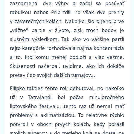
zaznamenal dve výhry a začal sa posúvať
tabuľkou nahor. Pribrzdili ho však dve prehry
v záverečných kolách. Nakoľko išlo o jeho prvé
„vážne“ partie v živote, zisk troch bodov je
slušným výsledkom. Tak ako vo väčšine partií
tejto kategórie rozhodovala najmä koncentrácia
a to, kto komu menej podloží a viac vezme.
Skúsenosti načerpal, uvidíme, ako ich dokáže
pretaviť do svojich ďalších turnajov...
Filipko taktiež tento rok debutoval, no nakoľko
už v Tatralandii bol počas minuloročného
liptovského festivalu, tento raz už nemal mať
problémy s aklimatizáciou. To relatívne rýchlo
potvrdil v oboch prvých kolách, kedy porazil
svojich súperov a do tretieho kola sa dostal za