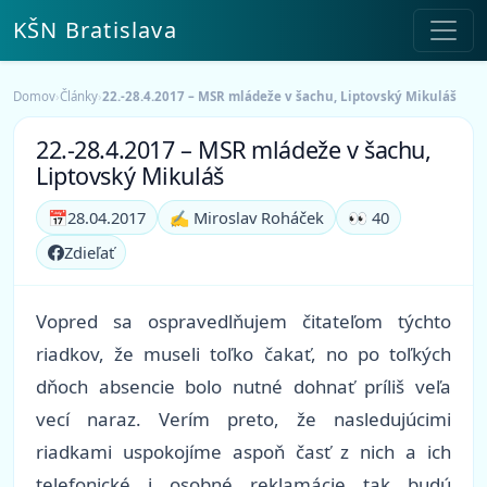
KŠN Bratislava
Domov
›
Články
›
22.-28.4.2017 – MSR mládeže v šachu, Liptovský Mikuláš
22.-28.4.2017 – MSR mládeže v šachu,
Liptovský Mikuláš
📅
28.04.2017
✍️ Miroslav Roháček
👀 40
Zdieľať
Vopred sa ospravedlňujem čitateľom týchto
riadkov, že museli toľko čakať, no po toľkých
dňoch absencie bolo nutné dohnať príliš veľa
vecí naraz. Verím preto, že nasledujúcimi
riadkami uspokojíme aspoň časť z nich a ich
telefonické i osobné reklamácie tak budú