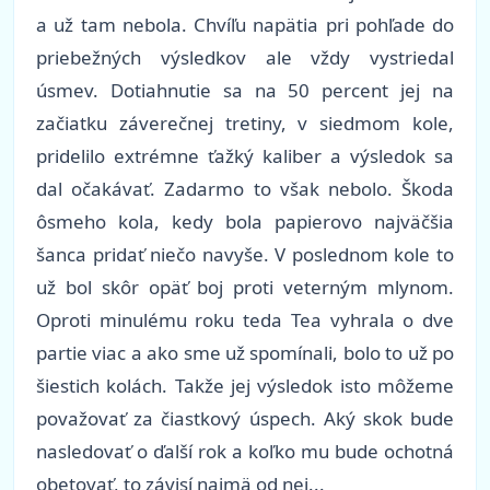
a už tam nebola. Chvíľu napätia pri pohľade do
priebežných výsledkov ale vždy vystriedal
úsmev. Dotiahnutie sa na 50 percent jej na
začiatku záverečnej tretiny, v siedmom kole,
pridelilo extrémne ťažký kaliber a výsledok sa
dal očakávať. Zadarmo to však nebolo. Škoda
ôsmeho kola, kedy bola papierovo najväčšia
šanca pridať niečo navyše. V poslednom kole to
už bol skôr opäť boj proti veterným mlynom.
Oproti minulému roku teda Tea vyhrala o dve
partie viac a ako sme už spomínali, bolo to už po
šiestich kolách. Takže jej výsledok isto môžeme
považovať za čiastkový úspech. Aký skok bude
nasledovať o ďalší rok a koľko mu bude ochotná
obetovať, to závisí najmä od nej...