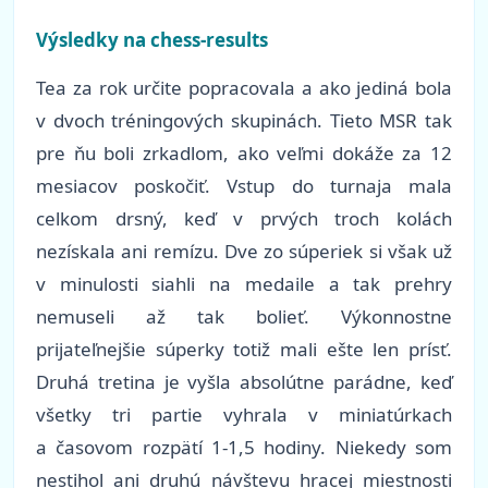
Výsledky na chess-results
Tea za rok určite popracovala a ako jediná bola
v dvoch tréningových skupinách. Tieto MSR tak
pre ňu boli zrkadlom, ako veľmi dokáže za 12
mesiacov poskočiť. Vstup do turnaja mala
celkom drsný, keď v prvých troch kolách
nezískala ani remízu. Dve zo súperiek si však už
v minulosti siahli na medaile a tak prehry
nemuseli až tak bolieť. Výkonnostne
prijateľnejšie súperky totiž mali ešte len prísť.
Druhá tretina je vyšla absolútne parádne, keď
všetky tri partie vyhrala v miniatúrkach
a časovom rozpätí 1-1,5 hodiny. Niekedy som
nestihol ani druhú návštevu hracej miestnosti