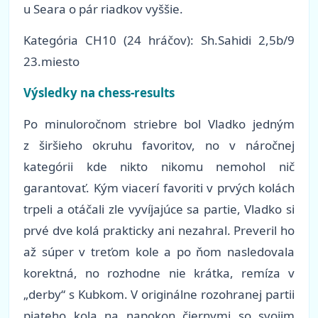
u Seara o pár riadkov vyššie.
Kategória
CH10 (24 hráčov): Sh.Sahidi 2,5b/9
23.miesto
Výsledky na chess-results
Po minuloročnom striebre bol Vladko jedným
z širšieho okruhu favoritov, no v náročnej
kategórii kde nikto nikomu nemohol nič
garantovať. Kým viacerí favoriti v prvých kolách
trpeli a otáčali zle vyvíjajúce sa partie, Vladko si
prvé dve kolá prakticky ani nezahral. Preveril ho
až súper v treťom kole a po ňom nasledovala
korektná, no rozhodne nie krátka, remíza v
„derby“ s Kubkom. V originálne rozohranej partii
piateho kola na napokon čiernymi so svojim