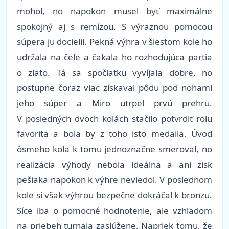
mohol, no napokon musel byť maximálne
spokojný aj s remízou. S výraznou pomocou
súpera ju docielil. Pekná výhra v šiestom kole ho
udržala na čele a čakala ho rozhodujúca partia
o zlato. Tá sa spočiatku vyvíjala dobre, no
postupne čoraz viac získaval pôdu pod nohami
jeho súper a Miro utrpel prvú prehru.
V posledných dvoch kolách stačilo potvrdiť rolu
favorita a bola by z toho isto medaila. Úvod
ôsmeho kola k tomu jednoznačne smeroval, no
realizácia výhody nebola ideálna a ani zisk
pešiaka napokon k výhre neviedol. V poslednom
kole si však výhrou bezpečne dokráčal k bronzu.
Síce iba o pomocné hodnotenie, ale vzhľadom
na priebeh turnaja zaslúžene. Napriek tomu, že