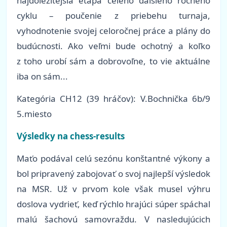
najdôležitejšia etapa celého ďalšieho ročného
cyklu – poučenie z priebehu turnaja,
vyhodnotenie svojej celoročnej práce a plány do
budúcnosti. Ako veľmi bude ochotný a koľko
z toho urobí sám a dobrovoľne, to vie aktuálne
iba on sám...
Kategória
CH12 (39 hráčov): V.Bochnička 6b/9
5.miesto
Výsledky na chess-results
Maťo podával celú sezónu konštantné výkony a
bol pripravený zabojovať o svoj najlepší výsledok
na MSR. Už v prvom kole však musel výhru
doslova vydrieť, keď rýchlo hrajúci súper spáchal
malú šachovú samovraždu. V nasledujúcich