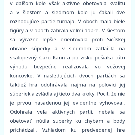
v ďalšom kole však aktívne obetovala kvalitu
a v šiestom a siedmom kole ju čakali dve
rozhodujúce partie turnaja. V oboch mala biele
figúry a v oboch zahrala veľmi dobre. V šiestom
sa výrazne lepšie orientovala proti Sicílskej
obrane súperky a v siedmom zatlačila na
skalopevný Caro Kann a po zisku pešiaka túto
výhodu bezpečne realizovala vo vežovej
koncovke. V nasledujúcich dvoch partiách sa
taktiež hra odohrávala najmä na polovici jej
súperiek a zvládla aj tieto dva kroky. Pocit, že nie
je prvou nasadenou jej evidentne vyhovoval.
Odohrala veľa aktívnych partií, nebála sa
obetovať, nútila súperky ku chybám a body
prichádzali. Vzhľadom ku predvedenej hre