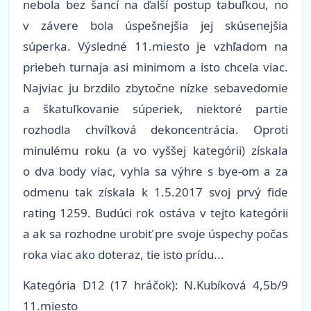
nebola bez šancí na ďalší postup tabuľkou, no
v závere bola úspešnejšia jej skúsenejšia
súperka. Výsledné 11.miesto je vzhľadom na
priebeh turnaja asi minimom a isto chcela viac.
Najviac ju brzdilo zbytočne nízke sebavedomie
a škatuľkovanie súperiek, niektoré partie
rozhodla chvíľková dekoncentrácia. Oproti
minulému roku (a vo vyššej kategórii) získala
o dva body viac, vyhla sa výhre s bye-om a za
odmenu tak získala k 1.5.2017 svoj prvý fide
rating 1259. Budúci rok ostáva v tejto kategórii
a ak sa rozhodne urobiť pre svoje úspechy počas
roka viac ako doteraz, tie isto prídu...
Kategória
D12 (17 hráčok): N.Kubíková 4,5b/9
11.miesto