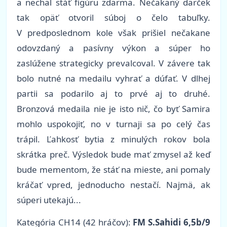
a nechal stáť figúru zdarma. Nečakaný darček
tak opäť otvoril súboj o čelo tabuľky.
V predposlednom kole však prišiel nečakane
odovzdaný a pasívny výkon a súper ho
zaslúžene strategicky prevalcoval. V závere tak
bolo nutné na medailu vyhrať a dúfať. V dlhej
partii sa podarilo aj to prvé aj to druhé.
Bronzová medaila nie je isto nič, čo byť Samira
mohlo uspokojiť, no v turnaji sa po celý čas
trápil. Ľahkosť bytia z minulých rokov bola
skrátka preč. Výsledok bude mať zmysel až keď
bude mementom, že stáť na mieste, ani pomaly
kráčať vpred, jednoducho nestačí. Najmä, ak
súperi utekajú...
Kategória
CH14 (42 hráčov):
FM S.Sahidi 6,5b/9