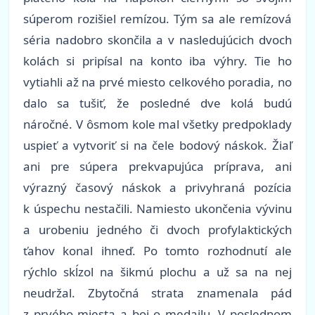
súperom rozišiel remízou. Tým sa ale remízová
séria nadobro skončila a v nasledujúcich dvoch
kolách si pripísal na konto iba výhry. Tie ho
vytiahli až na prvé miesto celkového poradia, no
dalo sa tušiť, že posledné dve kolá budú
náročné. V ôsmom kole mal všetky predpoklady
uspieť a vytvoriť si na čele bodový náskok. Žiaľ
ani pre súpera prekvapujúca príprava, ani
výrazný časový náskok a privyhraná pozícia
k úspechu nestačili. Namiesto ukončenia vývinu
a urobeniu jedného či dvoch profylaktických
ťahov konal ihneď. Po tomto rozhodnutí ale
rýchlo skĺzol na šikmú plochu a už sa na nej
neudržal. Zbytočná strata znamenala pád
z prvého miesta a boj o medailu. V poslednom