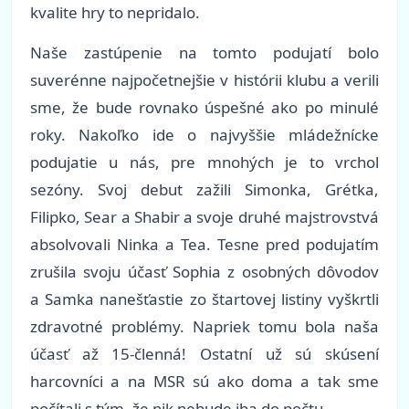
kvalite hry to nepridalo.
Naše zastúpenie na tomto podujatí bolo
suverénne najpočetnejšie v histórii klubu a verili
sme, že bude rovnako úspešné ako po minulé
roky. Nakoľko ide o najvyššie mládežnícke
podujatie u nás, pre mnohých je to vrchol
sezóny. Svoj debut zažili Simonka, Grétka,
Filipko, Sear a Shabir a svoje druhé majstrovstvá
absolvovali Ninka a Tea. Tesne pred podujatím
zrušila svoju účasť Sophia z osobných dôvodov
a Samka nanešťastie zo štartovej listiny vyškrtli
zdravotné problémy. Napriek tomu bola naša
účasť až 15-členná! Ostatní už sú skúsení
harcovníci a na MSR sú ako doma a tak sme
počítali s tým, že nik nebude iba do počtu.