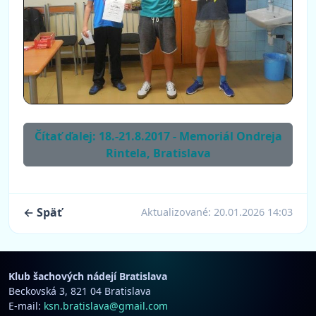
Čítať ďalej: 18.-21.8.2017 - Memoriál Ondreja
Rintela, Bratislava
← Späť
Aktualizované:
20.01.2026 14:03
Klub šachových nádejí Bratislava
Beckovská 3, 821 04 Bratislava
E-mail:
ksn.bratislava@gmail.com