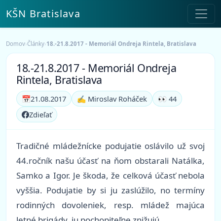
KŠN Bratislava
Domov
›
Články
›
18.-21.8.2017 - Memoriál Ondreja Rintela, Bratislava
18.-21.8.2017 - Memoriál Ondreja
Rintela, Bratislava
📅
21.08.2017
✍️ Miroslav Roháček
👀 44
Zdieľať
Tradičné mládežnícke podujatie oslávilo už svoj
44.ročník našu účasť na ňom obstarali Natálka,
Samko a Igor. Je škoda, že celková účasť nebola
vyššia. Podujatie by si ju zaslúžilo, no termíny
rodinných dovoleniek, resp. mládež majúca
letné brigády, ju pochopiteľne znižujú.