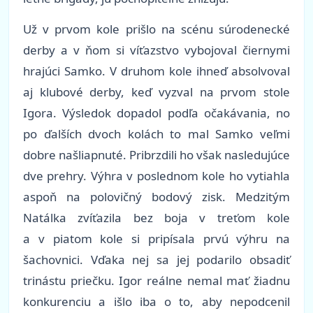
Už v prvom kole prišlo na scénu súrodenecké
derby a v ňom si víťazstvo vybojoval čiernymi
hrajúci Samko. V druhom kole ihneď absolvoval
aj klubové derby, keď vyzval na prvom stole
Igora. Výsledok dopadol podľa očakávania, no
po ďalších dvoch kolách to mal Samko veľmi
dobre našliapnuté. Pribrzdili ho však nasledujúce
dve prehry. Výhra v poslednom kole ho vytiahla
aspoň na polovičný bodový zisk. Medzitým
Natálka zvíťazila bez boja v treťom kole
a v piatom kole si pripísala prvú výhru na
šachovnici. Vďaka nej sa jej podarilo obsadiť
trinástu priečku. Igor reálne nemal mať žiadnu
konkurenciu a išlo iba o to, aby nepodcenil