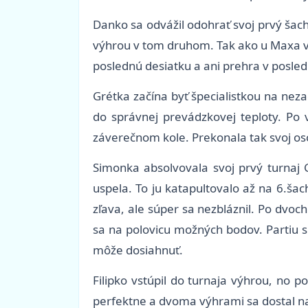
Danko sa odvážil odohrať svoj prvý ša
výhrou v tom druhom. Tak ako u Maxa v
poslednú desiatku a ani prehra v posle
Grétka začína byť špecialistkou na nez
do správnej prevádzkovej teploty. Po v
záverečnom kole. Prekonala tak svoj os
Simonka absolvovala svoj prvý turnaj
uspela. To ju katapultovalo až na 6.šac
zľava, ale súper sa nezbláznil. Po dvo
sa na polovicu možných bodov. Partiu s
môže dosiahnuť.
Filipko vstúpil do turnaja výhrou, no po
perfektne a dvoma výhrami sa dostal na š