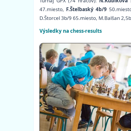
Turnaj GPX (74 hráčov):
N.Kubíková 
47.miesto,
F.Štelbaský 4b/9
50.miesto
D.Štorcel 3b/9 65.miesto, M.Balšan 2,5
Výsledky na chess-results