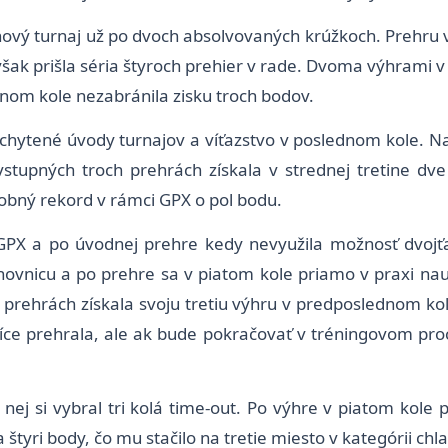
chový turnaj už po dvoch absolvovaných krúžkoch. Prehru
šak prišla séria štyroch prehier v rade. Dvoma výhrami 
dnom kole nezabránila zisku troch bodov.
achytené úvody turnajov a víťazstvo v poslednom kole. Na
stupných troch prehrách získala v strednej tretine dve
obný rekord v rámci GPX o pol bodu.
 GPX a po úvodnej prehre kedy nevyužila možnosť dvojť
hovnicu a po prehre sa v piatom kole priamo v praxi nau
ch prehrách získala svoju tretiu výhru v predposlednom k
íce prehrala, ale ak bude pokračovať v tréningovom proc
 nej si vybral tri kolá time-out. Po výhre v piatom kole p
tyri body, čo mu stačilo na tretie miesto v kategórii chl