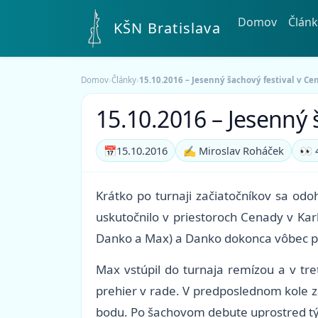
Domov
Článk
KŠN Bratislava
Domov
›
Články
›
15.10.2016 – Jesenný šachový festival v Ce
15.10.2016 – Jesenný š
📅
15.10.2016
✍️ Miroslav Roháček
👀 
Krátko po turnaji začiatočníkov sa odoh
uskutočnilo v priestoroch Cenady v Karl
Danko a Max) a Danko dokonca vôbec prv
Max vstúpil do turnaja remízou a v treť
prehier v rade. V predposlednom kole 
bodu. Po šachovom debute uprostred týž