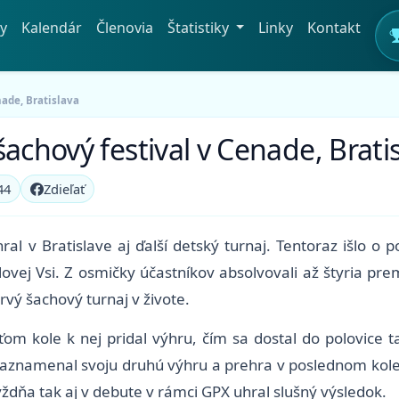
y
Kalendár
Členovia
Štatistiky
Linky
Kontakt
nade, Bratislava
achový festival v Cenade, Brati
44
Zdieľať
ral v Bratislave aj ďalší detský turnaj. Tentoraz išlo o
ovej Vsi. Z osmičky účastníkov absolvovali až štyria pr
ý šachový turnaj v živote.
om kole k nej pridal výhru, čím sa dostal do polovice t
zaznamenal svoju druhú výhru a prehra v poslednom kole 
dňa tak aj v debute v rámci GPX uhral slušný výsledok.