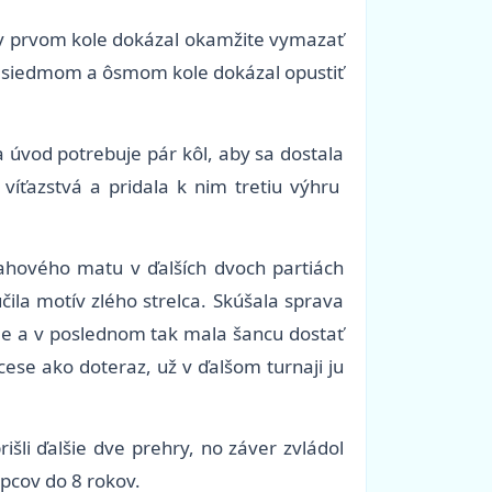
 v prvom kole dokázal okamžite vymazať
v siedmom a ôsmom kole dokázal opustiť
 úvod potrebuje pár kôl, aby sa dostala
 víťazstvá a pridala k nim tretiu výhru
ahového matu v ďalších dvoch partiách
čila motív zlého strelca. Skúšala sprava
ole a v poslednom tak mala šancu dostať
ese ako doteraz, už v ďalšom turnaji ju
rišli ďalšie dve prehry, no záver zvládol
apcov do 8 rokov.