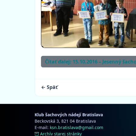
Čítať ďalej: 15.10.2016 – Jesenný šach
← Späť
Klub šachových nádejí Bratislava
Beckovská 3, 821 04 Bratislava
E-mail:
ksn.bratislava@gmail.com
Archív starej stránky