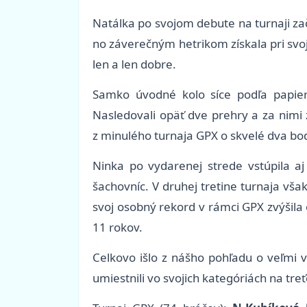
Natálka po svojom debute na turnaji zač
no záverečným hetrikom získala pri svoj
len a len dobre.
Samko úvodné kolo síce podľa papier
Nasledovali opäť dve prehry a za nim
z minulého turnaja GPX o skvelé dva bo
Ninka po vydarenej strede vstúpila aj 
šachovníc. V druhej tretine turnaja vš
svoj osobný rekord v rámci GPX zvýšila 
11 rokov.
Celkovo išlo z nášho pohľadu o veľmi v
umiestnili vo svojich kategóriách na tr