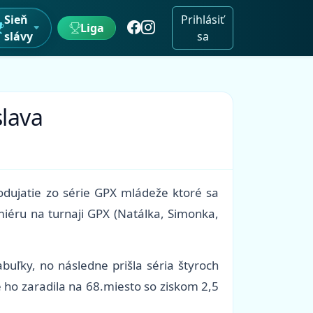
Sieň
Prihlásiť
Liga
slávy
sa
slava
 podujatie zo série GPX mládeže ktoré sa
emiéru na turnaji GPX (Natálka, Simonka,
abuľky, no následne prišla séria štyroch
ho zaradila na 68.miesto so ziskom 2,5