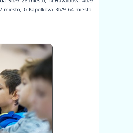
lda 5b/9 28.miesto, N.Havaldová 4b/9
57.miesto, G.Kapolková 3b/9 64.miesto,