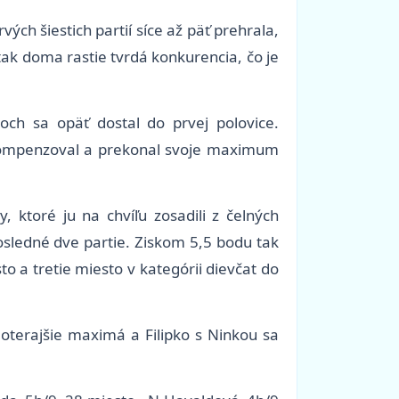
ch šiestich partií síce až päť prehrala,
tak doma rastie tvrdá konkurencia, čo je
ch sa opäť dostal do prvej polovice.
ykompenzoval a prekonal svoje maximum
, ktoré ju na chvíľu zosadili z čelných
osledné dve partie. Ziskom 5,5 bodu tak
o a tretie miesto v kategórii dievčat do
doterajšie maximá a Filipko s Ninkou sa