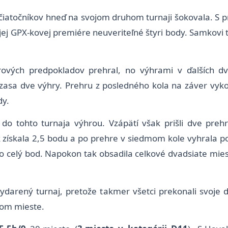
iatočníkov hneď na svojom druhom turnaji šokovala. S prvý
ej GPX-kovej premiére neuveriteľné štyri body. Samkovi 
ových predpokladov prehral, no výhrami v ďalších dvo
i zasa dve výhry. Prehru z posledného kola na záver v
dy.
do tohto turnaja výhrou. Vzápätí však prišli dve prehry
ak získala 2,5 bodu a po prehre v siedmom kole vyhrala p
o celý bod. Napokon tak obsadila celkové dvadsiate miest
ydarený turnaj, pretože takmer všetci prekonali svoje 
eťom mieste.