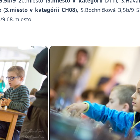
5,5b/9
20.miesto (
3.miesto v kategórii D11
), S.Hava
 (
3.miesto v kategórii CH08
), S.Bochničková 3,5b/9 
b/9 68.miesto