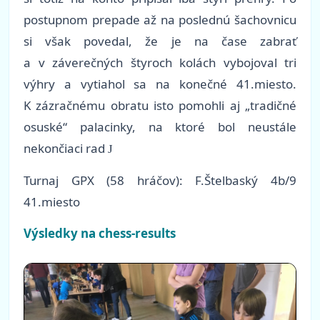
postupnom prepade až na poslednú šachovnicu
si však povedal, že je na čase zabrať
a v záverečných štyroch kolách vybojoval tri
výhry a vytiahol sa na konečné 41.miesto.
K zázračnému obratu isto pomohli aj „tradičné
osuské“ palacinky, na ktoré bol neustále
nekončiaci rad
J
Turnaj GPX (58 hráčov): F.Štelbaský 4b/9
41.miesto
Výsledky na chess-results