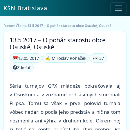
KŠN Bratislava
Domov
›
Články
›
13.5.2017 – O pohár starostu obce Osuské, Osuské
13.5.2017 – O pohár starostu obce
Osuské, Osuské
📅
13.05.2017
✍️ Miroslav Roháček
👀 37
Zdieľať
Séria turnajov GPX mládeže pokračovala aj
v Osuskom a v zozname prihlásených sme mali
Filipka. Tomu sa však v prvej polovici turnaja
vôbec nedarilo podľa jeho predstáv a nič na tom
nezmenila ani výhra v druhom kole. Okrem nej
si totiž na konto pripísal iba štyri prehry. Po