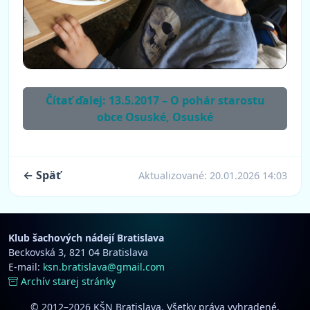
Čítať ďalej: 13.5.2017 – O pohár starostu
obce Osuské, Osuské
← Späť
Aktualizované:
20.01.2026 14:03
Klub šachových nádejí Bratislava
Beckovská 3, 821 04 Bratislava
E-mail:
ksn.bratislava@gmail.com
Archív starej stránky
© 2012–2026 KŠN Bratislava. Všetky práva vyhradené.