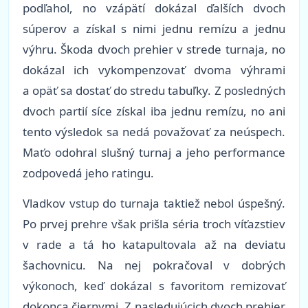
podľahol, no vzápätí dokázal ďalších dvoch
súperov a získal s nimi jednu remízu a jednu
výhru. Škoda dvoch prehier v strede turnaja, no
dokázal ich vykompenzovať dvoma výhrami
a opäť sa dostať do stredu tabuľky. Z posledných
dvoch partií síce získal iba jednu remízu, no ani
tento výsledok sa nedá považovať za neúspech.
Maťo odohral slušný turnaj a jeho performance
zodpovedá jeho ratingu.
Vladkov vstup do turnaja taktiež nebol úspešný.
Po prvej prehre však prišla séria troch víťazstiev
v rade a tá ho katapultovala až na deviatu
šachovnicu. Na nej pokračoval v dobrých
výkonoch, keď dokázal s favoritom remizovať
dokonca čiernymi. Z nasledujúcich dvoch prehier