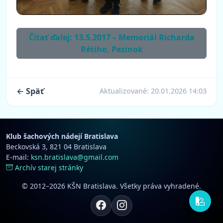
Čítať ďalej: 13.5.2017 – Memoriál Richarda
Rétiho, Pezinok
← Späť
Aktualizované:
20.01.2026 14:03
Klub šachových nádejí Bratislava
Beckovská 3, 821 04 Bratislava
E-mail:
ksn.bratislava@gmail.com
Archív starej stránky
© 2012–2026 KŠN Bratislava. Všetky práva vyhradené.