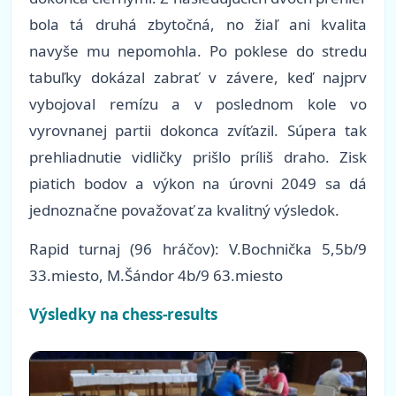
bola tá druhá zbytočná, no žiaľ ani kvalita
navyše mu nepomohla. Po poklese do stredu
tabuľky dokázal zabrať v závere, keď najprv
vybojoval remízu a v poslednom kole vo
vyrovnanej partii dokonca zvíťazil. Súpera tak
prehliadnutie vidličky prišlo príliš draho. Zisk
piatich bodov a výkon na úrovni 2049 sa dá
jednoznačne považovať za kvalitný výsledok.
Rapid turnaj (96 hráčov): V.Bochnička 5,5b/9
33.miesto, M.Šándor 4b/9 63.miesto
Výsledky na chess-results