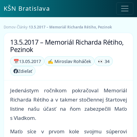
KŠN Bratislava
Domov
›
Články
›
13.5.2017 – Memoriál Richarda Rétiho, Pezinok
13.5.2017 – Memoriál Richarda Rétiho,
Pezinok
📅
13.05.2017
✍️ Miroslav Roháček
👀 34
Zdieľať
Jedenástym ročníkom pokračoval Memoriál
Richarda Rétiho a v takmer stočlennej štartovej
listine našu účasť na ňom zabezpečili Maťo
s Vladkom.
Maťo síce v prvom kole svojmu súperovi