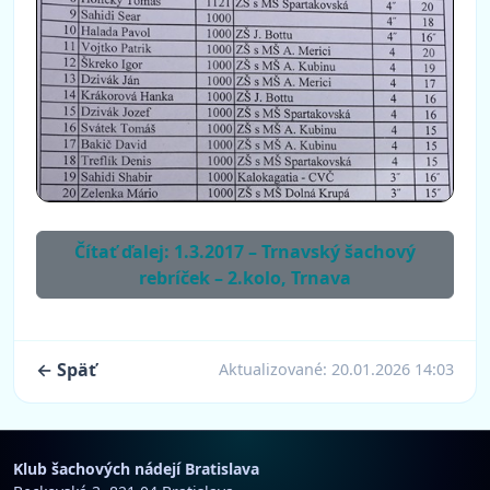
Čítať ďalej: 1.3.2017 – Trnavský šachový
rebríček – 2.kolo, Trnava
← Späť
Aktualizované:
20.01.2026 14:03
Klub šachových nádejí Bratislava