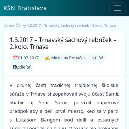
KŠN Bratislava
Domov
›
Články
›
1.3.2017 – Trnavský šachový rebríček – 2.kolo, Trnava
1.3.2017 – Trnavský šachový rebríček –
2.kolo, Trnava
📅
01.03.2017
✍️ Miroslav Roháček
👀 36
Zdieľať
V druhej časti tradičnej trojdielnej školskej
súťaže v Trnave si zopakovali svoju účasť Samir,
Shabir aj Sear. Samir potvrdil papierové
predpoklady a delil prvé miesto, keď sa v partii
s Lukášom Bangom bod delil a ostatných
súperov porazili na hlavu. O to viac ale prekvapili