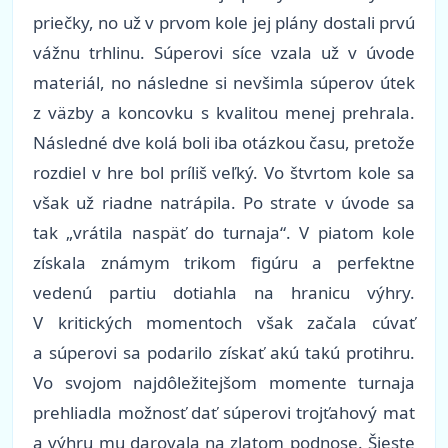
priečky, no už v prvom kole jej plány dostali prvú
vážnu trhlinu. Súperovi síce vzala už v úvode
materiál, no následne si nevšimla súperov útek
z väzby a koncovku s kvalitou menej prehrala.
Následné dve kolá boli iba otázkou času, pretože
rozdiel v hre bol príliš veľký. Vo štvrtom kole sa
však už riadne natrápila. Po strate v úvode sa
tak „vrátila naspäť do turnaja“. V piatom kole
získala známym trikom figúru a perfektne
vedenú partiu dotiahla na hranicu výhry.
V kritických momentoch však začala cúvať
a súperovi sa podarilo získať akú takú protihru.
Vo svojom najdôležitejšom momente turnaja
prehliadla možnosť dať súperovi trojťahový mat
a výhru mu darovala na zlatom podnose. Šieste