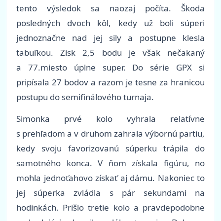
tento výsledok sa naozaj počíta. Škoda
posledných dvoch kôl, kedy už boli súperi
jednoznačne nad jej sily a postupne klesla
tabuľkou. Zisk 2,5 bodu je však nečakaný
a 77.miesto úplne super. Do série GPX si
pripísala 27 bodov a razom je tesne za hranicou
postupu do semifinálového turnaja.
Simonka prvé kolo vyhrala relatívne
s prehľadom a v druhom zahrala výbornú partiu,
kedy svoju favorizovanú súperku trápila do
samotného konca. V ňom získala figúru, no
mohla jednoťahovo získať aj dámu. Nakoniec to
jej súperka zvládla s pár sekundami na
hodinkách. Prišlo tretie kolo a pravdepodobne