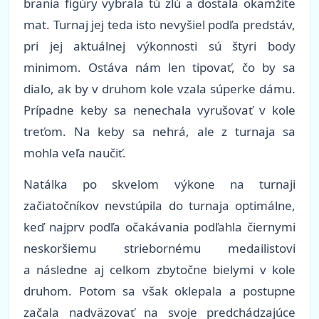
brania figúry vybrala tú zlú a dostala okamžite
mat. Turnaj jej teda isto nevyšiel podľa predstáv,
pri jej aktuálnej výkonnosti sú štyri body
minimom. Ostáva nám len tipovať, čo by sa
dialo, ak by v druhom kole vzala súperke dámu.
Prípadne keby sa nenechala vyrušovať v kole
treťom. Na keby sa nehrá, ale z turnaja sa
mohla veľa naučiť.
Natálka po skvelom výkone na turnaji
začiatočníkov nevstúpila do turnaja optimálne,
keď najprv podľa očakávania podľahla čiernymi
neskoršiemu striebornému medailistovi
a následne aj celkom zbytočne bielymi v kole
druhom. Potom sa však oklepala a postupne
začala nadväzovať na svoje predchádzajúce