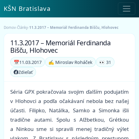
KŠN Bratislava
Domov
›
Články
›
11.3.2017 – Memoriál Ferdinanda Bišču, Hlohovec
11.3.2017 – Memoriál Ferdinanda
Bišču, Hlohovec
📅
11.03.2017
✍️ Miroslav Roháček
👀 31
Zdieľať
Séria GPX pokračovala svojim ďalším podujatím
v Hlohovci a podľa očakávaní nebola bez našej
účasti. Filipko, Natálka, Samko a Simonka išli
tradične autami. Spolu s Alžbetkou, Grétkou
a Ninkou sme si spravili menej tradičný výlet
vlakom. Z Bratislavy s následným prestupom