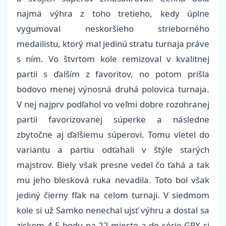
najmä výhra z toho tretieho, kedy úplne
vygumoval neskoršieho strieborného
medailistu, ktorý mal jedinú stratu turnaja práve
s ním. Vo štvrtom kole remizoval v kvalitnej
partii s ďalším z favoritov, no potom prišla
bodovo menej výnosná druhá polovica turnaja.
V nej najprv podľahol vo veľmi dobre rozohranej
partii favorizovanej súperke a následne
zbytočne aj ďalšiemu súperovi. Tomu vletel do
variantu a partiu odťahali v štýle starých
majstrov. Biely však presne vedel čo ťahá a tak
mu jeho blesková ruka nevadila. Toto bol však
jediný čierny fľak na celom turnaji. V siedmom
kole si už Samko nenechal ujsť výhru a dostal sa
ziskom 4,5 bodu na 22.miesto a do série GPX si