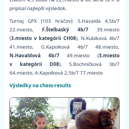
pripísal najlepší výsledok.
Turnaj GPX (103 hráčov): S.Havalda 4,5b/7
22.miesto,
F.Štelbaský 4b/7
39.miesto
(
3.miesto v kategórii CH08
), N.Kubíková 4b/7
41.miesto, G.Kapolková 4b/7 48.miesto,
N.Havaldová 4b/7
49.miesto (
3.miesto
v kategórii D08
), S.Bochničková 3b/7
64.miesto, A.Kapolková 2,5b/7 77.miesto
Výsledky na chess-results