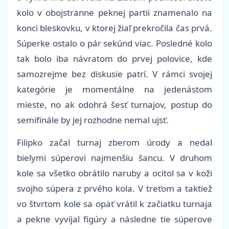
kolo v obojstranne peknej partii znamenalo na
konci bleskovku, v ktorej žiaľ prekročila čas prvá.
Súperke ostalo o pár sekúnd viac. Posledné kolo
tak bolo iba návratom do prvej polovice, kde
samozrejme bez diskusie patrí. V rámci svojej
kategórie je momentálne na jedenástom
mieste, no ak odohrá šesť turnajov, postup do
semifinále by jej rozhodne nemal ujsť.
Filipko začal turnaj zberom úrody a nedal
bielymi súperovi najmenšiu šancu. V druhom
kole sa všetko obrátilo naruby a ocitol sa v koži
svojho súpera z prvého kola. V treťom a taktiež
vo štvrtom kole sa opäť vrátil k začiatku turnaja
a pekne vyvíjal figúry a následne tie súperove