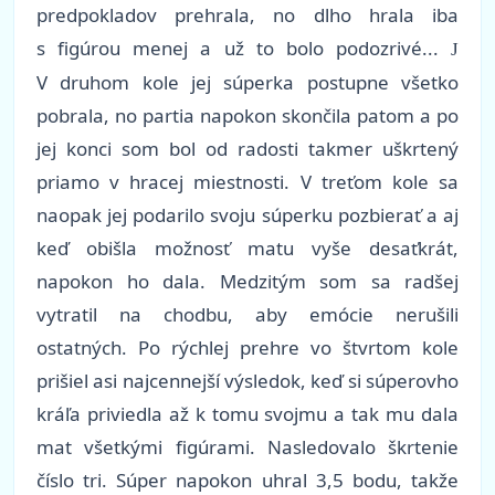
predpokladov prehrala, no dlho hrala iba
s figúrou menej a už to bolo podozrivé...
J
V druhom kole jej súperka postupne všetko
pobrala, no partia napokon skončila patom a po
jej konci som bol od radosti takmer uškrtený
priamo v hracej miestnosti. V treťom kole sa
naopak jej podarilo svoju súperku pozbierať a aj
keď obišla možnosť matu vyše desaťkrát,
napokon ho dala. Medzitým som sa radšej
vytratil na chodbu, aby emócie nerušili
ostatných. Po rýchlej prehre vo štvrtom kole
prišiel asi najcennejší výsledok, keď si súperovho
kráľa priviedla až k tomu svojmu a tak mu dala
mat všetkými figúrami. Nasledovalo škrtenie
číslo tri. Súper napokon uhral 3,5 bodu, takže