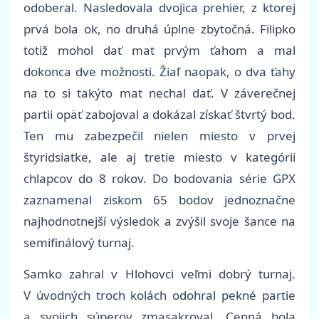
odoberal. Nasledovala dvojica prehier, z ktorej
prvá bola ok, no druhá úplne zbytočná. Filipko
totiž mohol dať mat prvým ťahom a mal
dokonca dve možnosti. Žiaľ naopak, o dva ťahy
na to si takýto mat nechal dať. V záverečnej
partii opäť zabojoval a dokázal získať štvrtý bod.
Ten mu zabezpečil nielen miesto v prvej
štyridsiatke, ale aj tretie miesto v kategórii
chlapcov do 8 rokov. Do bodovania série GPX
zaznamenal ziskom 65 bodov jednoznačne
najhodnotnejší výsledok a zvýšil svoje šance na
semifinálový turnaj.
Samko zahral v Hlohovci veľmi dobrý turnaj.
V úvodných troch kolách odohral pekné partie
a svojich súperov zmasakroval. Cenná bola