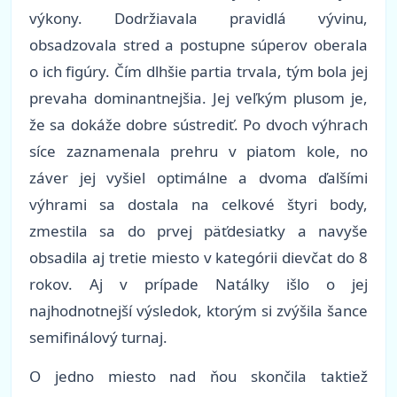
výkony. Dodržiavala pravidlá vývinu,
obsadzovala stred a postupne súperov oberala
o ich figúry. Čím dlhšie partia trvala, tým bola jej
prevaha dominantnejšia. Jej veľkým plusom je,
že sa dokáže dobre sústrediť. Po dvoch výhrach
síce zaznamenala prehru v piatom kole, no
záver jej vyšiel optimálne a dvoma ďalšími
výhrami sa dostala na celkové štyri body,
zmestila sa do prvej päťdesiatky a navyše
obsadila aj tretie miesto v kategórii dievčat do 8
rokov. Aj v prípade Natálky išlo o jej
najhodnotnejší výsledok, ktorým si zvýšila šance
semifinálový turnaj.
O jedno miesto nad ňou skončila taktiež