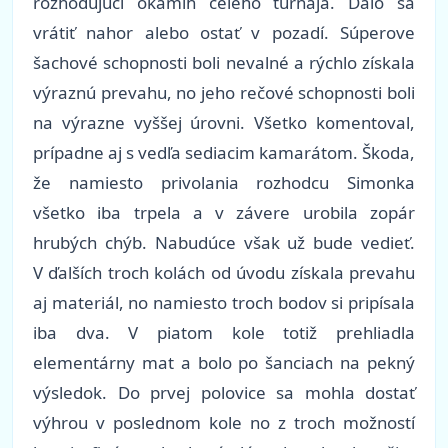
rozhodujúci okamih celého turnaja. Dalo sa
vrátiť nahor alebo ostať v pozadí. Súperove
šachové schopnosti boli nevalné a rýchlo získala
výraznú prevahu, no jeho rečové schopnosti boli
na výrazne vyššej úrovni. Všetko komentoval,
prípadne aj s vedľa sediacim kamarátom. Škoda,
že namiesto privolania rozhodcu Simonka
všetko iba trpela a v závere urobila zopár
hrubých chýb. Nabudúce však už bude vedieť.
V ďalších troch kolách od úvodu získala prevahu
aj materiál, no namiesto troch bodov si pripísala
iba dva. V piatom kole totiž prehliadla
elementárny mat a bolo po šanciach na pekný
výsledok. Do prvej polovice sa mohla dostať
výhrou v poslednom kole no z troch možností