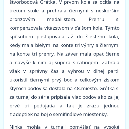
štvorbodová Grétka. V prvom kole sa ocitla na
treťom stole a prehrala čiernymi s neskorším
bronzovým medailistom. Prehru si
kompenzovala víťazstvom v ďalšom kole. Týmto
spôsobom postupovala až do šiesteho kola,
kedy mala bielymi na konte tri výhry a čiernymi
na konte tri prehry. Na záver mala opäť čierne
a navyše k nim aj súpera s ratingom. Zabrala
však v správny čas a výhrou v dlhej partii
ukoristil čiernymi prvý bod a celkovým ziskom
štyroch bodov sa dostala na 48.miesto. Grétka si
za turnaj do série pripísala viac bodov ako za jej
prvé tri podujatia a tak je zrazu jednou
z adeptiek na boj o semifinálové miestenky.
Ninka mohla v turnaji pomýšľať na vysoké