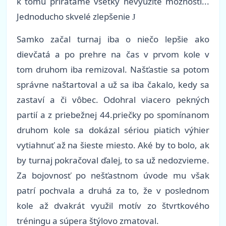
k tomu prirátame všetky nevyužité možnosti...
Jednoducho skvelé zlepšenie
J
Samko začal turnaj iba o niečo lepšie ako
dievčatá a po prehre na čas v prvom kole v
tom druhom iba remizoval. Našťastie sa potom
správne naštartoval a už sa iba čakalo, kedy sa
zastaví a či vôbec. Odohral viacero pekných
partií a z priebežnej 44.priečky po spomínanom
druhom kole sa dokázal sériou piatich výhier
vytiahnuť až na šieste miesto. Aké by to bolo, ak
by turnaj pokračoval ďalej, to sa už nedozvieme.
Za bojovnosť po nešťastnom úvode mu však
patrí pochvala a druhá za to, že v poslednom
kole až dvakrát využil motív zo štvrtkového
tréningu a súpera štýlovo zmatoval.