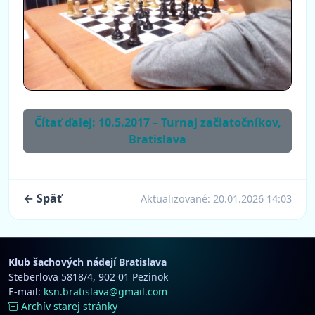
Čítať ďalej: 10.5.2017 – Turnaj začiatočníkov,
Bratislava
← Späť
Aktualizované:
20.01.2026 14:03
Klub šachových nádejí Bratislava
Steberlova 5818/4, 902 01 Pezinok
E-mail:
ksn.bratislava@gmail.com
Archív starej stránky