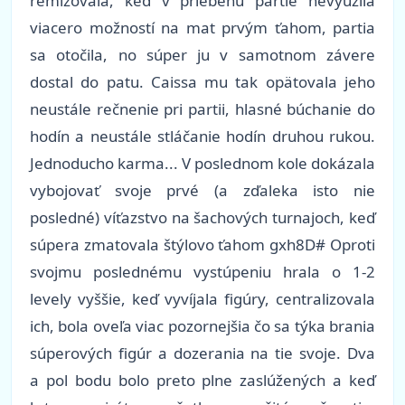
remizovala, keď v priebehu partie nevyužila
viacero možností na mat prvým ťahom, partia
sa otočila, no súper ju v samotnom závere
dostal do patu. Caissa mu tak opätovala jeho
neustále rečnenie pri partii, hlasné búchanie do
hodín a neustále stláčanie hodín druhou rukou.
Jednoducho karma... V poslednom kole dokázala
vybojovať svoje prvé (a zďaleka isto nie
posledné) víťazstvo na šachových turnajoch, keď
súpera zmatovala štýlovo ťahom gxh8D# Oproti
svojmu poslednému vystúpeniu hrala o 1-2
levely vyššie, keď vyvíjala figúry, centralizovala
ich, bola oveľa viac pozornejšia čo sa týka brania
súperových figúr a dozerania na tie svoje. Dva
a pol bodu bolo preto plne zaslúžených a keď