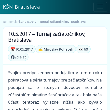
KŠN Bratislava
Domov
›
Články
›
10.5.2017 – Turnaj začiatočníkov, Bratislava
10.5.2017 – Turnaj začiatočníkov,
Bratislava
📅
10.05.2017
✍️ Miroslav Roháček
👀 60
Zdieľať
Svojim predposledným podujatím v tomto roku
pokračovala séria turnajov pre začiatočníkov. Na
podujatí sa z rôznych dôvodov nemohlo
zúčastniť minimálne šesť hráčov a tak bola naša
účasť tentoraz výrazne nižšia ako bývalo
v posledných turnajoch zvykom. O čo najlepšie