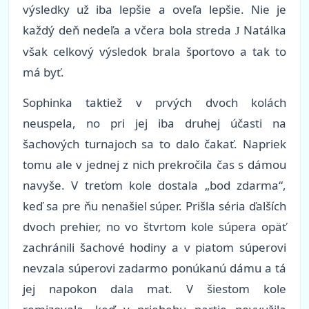
výsledky už iba lepšie a oveľa lepšie. Nie je
každý deň nedeľa a včera bola streda
Natálka
J
však celkový výsledok brala športovo a tak to
má byť.
Sophinka taktiež v prvých dvoch kolách
neuspela, no pri jej iba druhej účasti na
šachových turnajoch sa to dalo čakať. Napriek
tomu ale v jednej z nich prekročila čas s dámou
navyše. V treťom kole dostala „bod zdarma“,
keď sa pre ňu nenašiel súper. Prišla séria ďalších
dvoch prehier, no vo štvrtom kole súpera opäť
zachránili šachové hodiny a v piatom súperovi
nevzala súperovi zadarmo ponúkanú dámu a tá
jej napokon dala mat. V šiestom kole