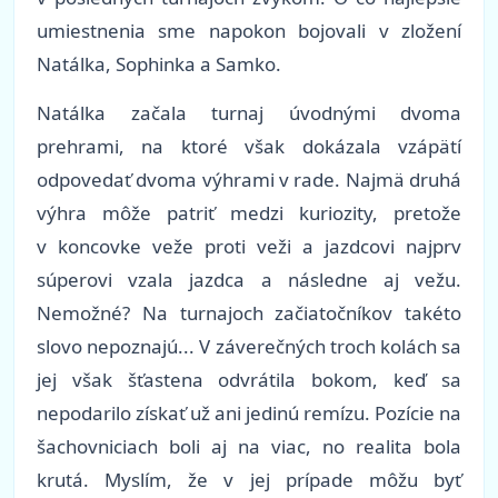
umiestnenia sme napokon bojovali v zložení
Natálka,
Sophinka
a Samko.
Natálka začala turnaj úvodnými dvoma
prehrami, na ktoré však dokázala vzápätí
odpovedať dvoma výhrami v rade. Najmä druhá
výhra môže patriť medzi kuriozity, pretože
v koncovke veže proti veži a jazdcovi najprv
súperovi vzala jazdca a následne aj vežu.
Nemožné? Na turnajoch začiatočníkov takéto
slovo nepoznajú... V záverečných troch kolách sa
jej však šťastena odvrátila bokom, keď sa
nepodarilo získať už ani jedinú remízu. Pozície na
šachovniciach boli aj na viac, no realita bola
krutá. Myslím, že v jej prípade môžu byť