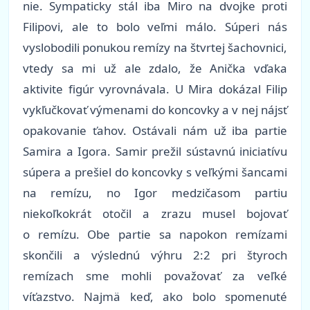
nie. Sympaticky stál iba Miro na dvojke proti
Filipovi, ale to bolo veľmi málo. Súperi nás
vyslobodili ponukou remízy na štvrtej šachovnici,
vtedy sa mi už ale zdalo, že Anička vďaka
aktivite figúr vyrovnávala. U Mira dokázal Filip
vykľučkovať výmenami do koncovky a v nej nájsť
opakovanie ťahov. Ostávali nám už iba partie
Samira a Igora. Samir prežil sústavnú iniciatívu
súpera a prešiel do koncovky s veľkými šancami
na remízu, no Igor medzičasom partiu
niekoľkokrát otočil a zrazu musel bojovať
o remízu. Obe partie sa napokon remízami
skončili a výslednú výhru 2:2 pri štyroch
remízach sme mohli považovať za veľké
víťazstvo. Najmä keď, ako bolo spomenuté