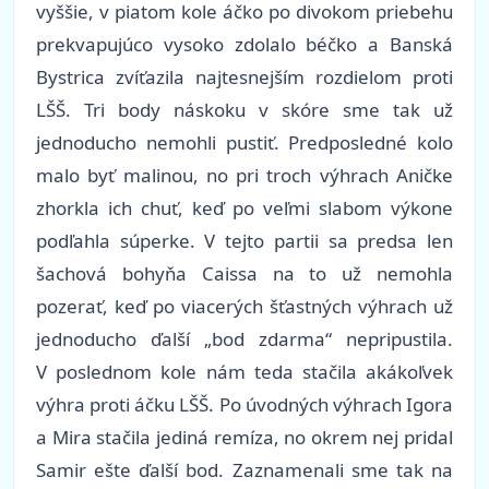
vyššie, v piatom kole áčko po divokom priebehu
prekvapujúco vysoko zdolalo béčko a Banská
Bystrica zvíťazila najtesnejším rozdielom proti
LŠŠ. Tri body náskoku v skóre sme tak už
jednoducho nemohli pustiť. Predposledné kolo
malo byť malinou, no pri troch výhrach Aničke
zhorkla ich chuť, keď po veľmi slabom výkone
podľahla súperke. V tejto partii sa predsa len
šachová bohyňa Caissa na to už nemohla
pozerať, keď po viacerých šťastných výhrach už
jednoducho ďalší „bod zdarma“ nepripustila.
V poslednom kole nám teda stačila akákoľvek
výhra proti áčku LŠŠ. Po úvodných výhrach Igora
a Mira stačila jediná remíza, no okrem nej pridal
Samir ešte ďalší bod. Zaznamenali sme tak na