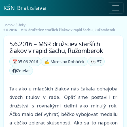
KŠN Bratislava
Domov
›
Články
›
5.6.2016 – MSR družstiev starších žiakov v rapid šachu, Ružomberok
5.6.2016 – MSR družstiev starších
žiakov v rapid šachu, Ružomberok
📅
05.06.2016
✍️ Miroslav Roháček
👀 57
Zdieľať
Tak ako u mladších žiakov nás čakala obhajoba
dvoch titulov v rade. Opäť sme postavili tri
družstvá s rovnakými cieľmi ako minulý rok.
Áčko malo cieľ vyhrať, béčko vybojovať medailu
a céčko zbierať skúsenosti. Ako sa to napokon