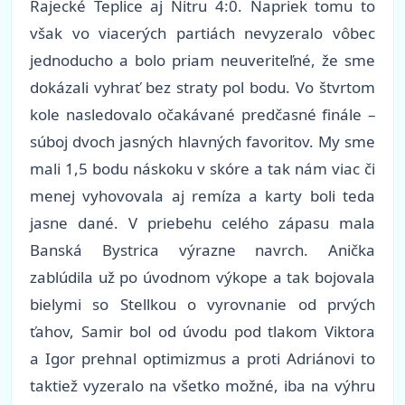
Rajecké Teplice aj Nitru 4:0. Napriek tomu to
však vo viacerých partiách nevyzeralo vôbec
jednoducho a bolo priam neuveriteľné, že sme
dokázali vyhrať bez straty pol bodu. Vo štvrtom
kole nasledovalo očakávané predčasné finále –
súboj dvoch jasných hlavných favoritov. My sme
mali 1,5 bodu náskoku v skóre a tak nám viac či
menej vyhovovala aj remíza a karty boli teda
jasne dané. V priebehu celého zápasu mala
Banská Bystrica výrazne navrch. Anička
zablúdila už po úvodnom výkope a tak bojovala
bielymi so Stellkou o vyrovnanie od prvých
ťahov, Samir bol od úvodu pod tlakom Viktora
a Igor prehnal optimizmus a proti Adriánovi to
taktiež vyzeralo na všetko možné, iba na výhru