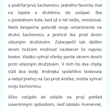
a podržal prvú šachovnicu. Jedného favorita mal
na lopate a druhému zle zatápal. Iba
v poslednom kole, keď už o nič nešlo, remizoval.
Maťo bezpečne potvrdil svoje umiestnenie na
druhú šachovnicu a prehral iba proti dvom
víťazným družstvám. Zabezpečil tak ďalším
dvom hráčom možnosť nazbierať čo najviac
bodov. Vladko vyhral všetky partie okrem dvoch
proti víťazným družstvám. V nich ho dve chyby
stáli dva body. Andrejka spoľahlivo bodovala
a nebyť prehry na čas proti Aničke, mohla vyhrať
svoju šachovnicu.
Áčko vstúpilo do súťaže na prvý pohľad
suverénnym spôsobom, keď zdolalo Humenné,