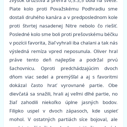
zvyšok družstva a prehra 0,5:3,5 bola na svete.
Piate kolo proti Považskému Podhradiu sme
dostali druhého kanára a v predposlednom kole
proti štvrtej nasadenej Nitre nebolo čo riešiť.
Posledné kolo sme boli proti prešovskému béčku
v pozícii favorita, žiaľ vyhrali iba chalani a tak nás
výsledná remíza vpred neposunula. Oliver hral
práve tento deň najlepšie a podržal prvú
šachovnicu. Oproti predchádzajúcim dvoch
dňom viac sedel a premýšľal a aj s favoritmi
dokázal často hrať vyrovnané partie. Obe
dievčatá sa snažili, hrali aj veľmi dlhé partie, no
žiaľ zahodili niekoľko úplne jasných bodov.
Filipko uspel v dvoch zápasoch, kde uspieť
mohol. V ostatných partiách síce bojoval, ale