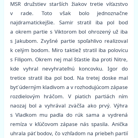
MSR družstiev starších žiakov tretie víťazstvo
v rade. Toto však bolo jednoznačne
najdramatickejšie. Samir stratil iba pol bod
a okrem partie s Viktorom bol ohrozený už iba
s Jakubom. Zvyšné partie spoľahlivo realizoval
k celým bodom. Miro taktiež stratil iba polovicu
s Filipom. Okrem nej mal šťastie iba proti Nitre,
kde vyhral nevyhrateľnú koncovku. Igor do
tretice stratil iba pol bod. Na tretej doske mal
byť úderným kladivom a v rozhodujúcom zápase
rozdielovým hráčom. V piatich partiách ním
naozaj bol a vyhrával zväčša ako prvý. Výhra
s Vladkom mu padla do rúk sama a vydrená
remíza v kľúčovom zápase nás spasila. Anička
uhrala päť bodov, čo vzhľadom na priebeh partií