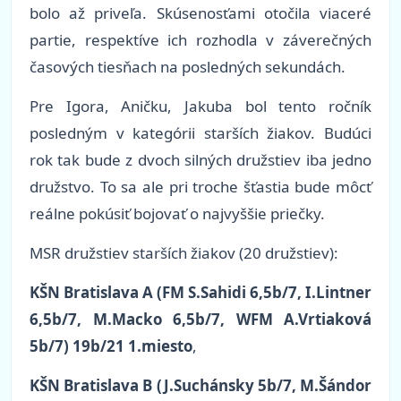
bolo až priveľa. Skúsenosťami otočila viaceré
partie, respektíve ich rozhodla v záverečných
časových tiesňach na posledných sekundách.
Pre Igora, Aničku, Jakuba bol tento ročník
posledným v kategórii starších žiakov. Budúci
rok tak bude z dvoch silných družstiev iba jedno
družstvo. To sa ale pri troche šťastia bude môcť
reálne pokúsiť bojovať o najvyššie priečky.
MSR družstiev starších žiakov (20 družstiev):
KŠN Bratislava A (FM S.Sahidi 6,5b/7, I.Lintner
6,5b/7, M.Macko 6,5b/7, WFM A.Vrtiaková
5b/7) 19b/21 1.miesto
,
KŠN Bratislava B (J.Suchánsky 5b/7, M.Šándor