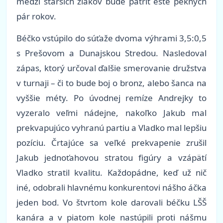
medzi starších žiakov bude patriť ešte pekných
pár rokov.
Béčko vstúpilo do súťaže dvoma výhrami 3,5:0,5
s Prešovom a Dunajskou Stredou. Nasledoval
zápas, ktorý určoval ďalšie smerovanie družstva
v turnaji – či to bude boj o bronz, alebo šanca na
vyššie méty. Po úvodnej remíze Andrejky to
vyzeralo veľmi nádejne, nakoľko Jakub mal
prekvapujúco vyhranú partiu a Vladko mal lepšiu
pozíciu. Črtajúce sa veľké prekvapenie zrušil
Jakub jednoťahovou stratou figúry a vzápätí
Vladko stratil kvalitu. Každopádne, keď už nič
iné, odobrali hlavnému konkurentovi nášho áčka
jeden bod. Vo štvrtom kole darovali béčku LŠŠ
kanára a v piatom kole nastúpili proti nášmu