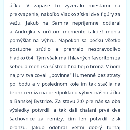
áčku. V zápase to vyzeralo miestami na
prekvapenie, nakoľko Vladko získal dve figúry za
vežu, Jakub na Samira nepríjemne dotieral
a Andrejka v určitom momente taktiež mohla
pomýšľať na výhru. Napokon sa béčku všetko
postupne zrútilo a prehralo nespravodlivo
hladko 0:4. Tým však mali hlavných favoritom za
sebou a mohli sa sústrediť na boj o bronz. V ňom
najprv zvalcovali „povinne“ Humenné bez straty
pol bodu a v poslednom kole im tak stačila na
bronz remíza na predpokladu výhier nášho áčka
a Banskej Bystrice. Za stavu 2:0 pre nás sa oba
výsledky potvrdili a tak dali chalani prvé dve
šachovnice za remízy, čím len potvrdili zisk
bronzu. Jakub odohral veľmi dobrý turnaj