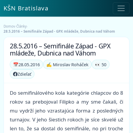
KŠN Bratislava
Domov
›
Články
›
28.5.2016 – Semifinále Západ - GPX mládeže, Dubnica nad Váhom
28.5.2016 – Semifinále Západ - GPX
mládeže, Dubnica nad Váhom
📅
28.05.2016
✍️ Miroslav Roháček
👀 50
Zdieľať
Do semifinálového kola kategórie chlapcov do 8
rokov sa prebojoval Filipko a my sme čakali, či
mu vydrží jeho vzrastajúca forma z posledných
turnajov. V jeho šiestich rokoch je síce skvelé už
len to, že sa dostal do semifinále, no pri troche