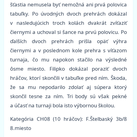
šťastia nemusela byť nemožná ani prvá polovica
tabuľky. Po úvodných dvoch prehrách dokázal
v nasledujúcich troch kolách dvakrát zvíťaziť
čiernymi a uchoval si šance na prvú polovicu. Po
ďalších dvoch prehrách prišla opäť výhra
čiernymi a v poslednom kole prehra s víťazom
turnaja, čo mu napokon stačilo na výsledné
ôsme miesto. Filipko dokázal poraziť dvoch
hráčov, ktorí skončili v tabuľke pred ním. Škoda,
že sa mu nepodarilo zdolať aj súpera ktorý
skončil tesne za ním. Tri body sú však pekné
a účasť na turnaji bola isto výbornou školou.
Kategória CH08 (10 hráčov): F.Štelbaský 3b/8
8.miesto