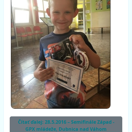
Čítať ďalej: 28.5.2016 – Semifinále Západ -
GPX mládeže, Dubnica nad Váhom