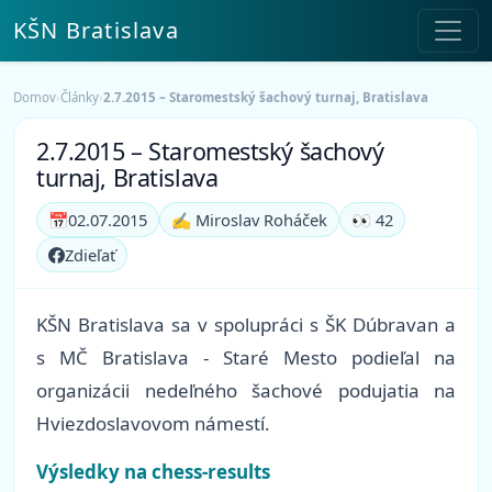
KŠN Bratislava
Domov
›
Články
›
2.7.2015 – Staromestský šachový turnaj, Bratislava
2.7.2015 – Staromestský šachový
turnaj, Bratislava
📅
02.07.2015
✍️ Miroslav Roháček
👀 42
Zdieľať
KŠN Bratislava sa v spolupráci s ŠK Dúbravan a
s MČ Bratislava - Staré Mesto podieľal na
organizácii nedeľného šachové podujatia na
Hviezdoslavovom námestí.
Výsledky na chess-results