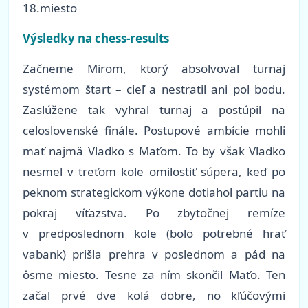
18.miesto
Výsledky na chess-results
Začneme Mirom, ktorý absolvoval turnaj
systémom štart – cieľ a nestratil ani pol bodu.
Zaslúžene tak vyhral turnaj a postúpil na
celoslovenské finále. Postupové ambície mohli
mať najmä Vladko s Maťom. To by však Vladko
nesmel v treťom kole omilostiť súpera, keď po
peknom strategickom výkone dotiahol partiu na
pokraj víťazstva. Po zbytočnej remíze
v predposlednom kole (bolo potrebné hrať
vabank) prišla prehra v poslednom a pád na
ôsme miesto. Tesne za ním skončil Maťo. Ten
začal prvé dve kolá dobre, no kľúčovými