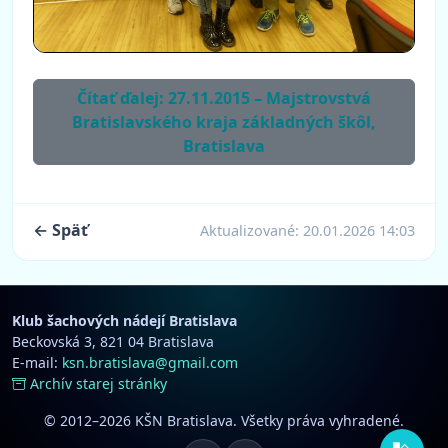
Čítať ďalej: 27.11.2015 – Majstrovstvá
Bratislavského kraja základných škôl,
Bratislava
← Späť
Aktualizované:
20.01.2026 14:03
Klub šachových nádejí Bratislava
Beckovská 3, 821 04 Bratislava
E-mail:
ksn.bratislava@gmail.com
Archív starej stránky
© 2012–2026 KŠN Bratislava. Všetky práva vyhradené.