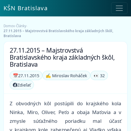
KŠN Bratislava
Domov
›
Články
›
27.11.2015 – Majstrovstvá Bratislavského kraja základných škôl,
Bratislava
27.11.2015 – Majstrovstvá
Bratislavského kraja základných škôl,
Bratislava
📅
27.11.2015
✍️ Miroslav Roháček
👀 32
Zdieľať
Z obvodných kôl postúpili do krajského kola
Ninka, Miro, Oliver, Peťo a obaja Maťovia a v
zmysle súťažného poriadku mal účasť
v krajskom kole zabezpečenú aj Vladko vďaka