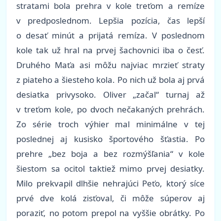
stratami bola prehra v kole treťom a remíze
v predposlednom. Lepšia pozícia, čas lepší
o desať minút a prijatá remíza. V poslednom
kole tak už hral na prvej šachovnici iba o česť.
Druhého Maťa asi môžu najviac mrzieť straty
z piateho a šiesteho kola. Po nich už bola aj prvá
desiatka privysoko. Oliver „začal“ turnaj až
v treťom kole, po dvoch nečakaných prehrách.
Zo série troch výhier mal minimálne v tej
poslednej aj kusisko športového šťastia. Po
prehre „bez boja a bez rozmýšľania“ v kole
šiestom sa ocitol taktiež mimo prvej desiatky.
Milo prekvapil dlhšie nehrajúci Peťo, ktorý síce
prvé dve kolá zisťoval, či môže súperov aj
poraziť, no potom prepol na vyššie obrátky. Po