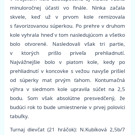
minuloročnej účasti vo finále. Ninka začala
skvele, keď už v prvom kole remizovala
s favorizovanou súperkou. Po prehre v druhom
kole vyhrala hneď v tom nasledujúcom a všetko
bolo otvorené. Nasledovali však tri partie,
v ktorých prišlo priveľa prehliadnutí.
Najvážnejšie bolo v piatom kole, kedy po
prehliadnutí v koncovke s vežou navyše prišiel
od súperky mat prvým ťahom. Kontumačná
výhra v siedmom kole upravila súčet na 2,5
bodu. Som však absolútne presvedčený, že
budúci rok to bude umiestnenie v prvej polovici
tabuľky.
Turnaj dievčat (21 hráčok): N.Kubíková 2,5b/7