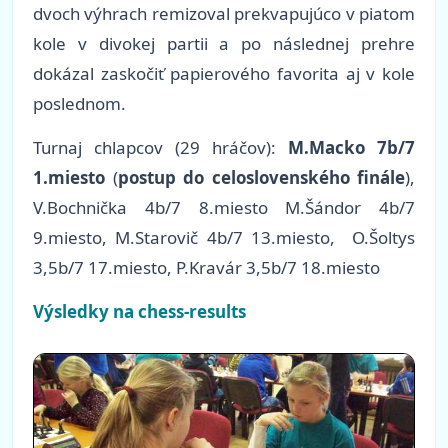
dvoch výhrach remizoval prekvapujúco v piatom
kole v divokej partii a po následnej prehre
dokázal zaskočiť papierového favorita aj v kole
poslednom.
Turnaj chlapcov (29 hráčov):
M.Macko 7b/7
1.miesto
(
postup do celoslovenského finále
),
V.Bochnička 4b/7 8.miesto M.Šándor 4b/7
9.miesto, M.Starovič 4b/7 13.miesto, O.Šoltys
3,5b/7 17.miesto, P.Kravár 3,5b/7 18.miesto
Výsledky na chess-results