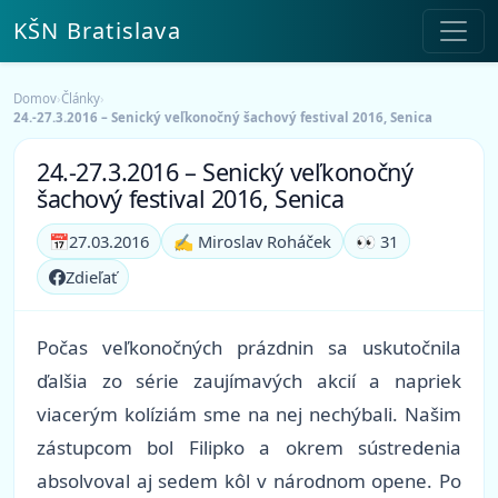
KŠN Bratislava
Domov
›
Články
›
24.-27.3.2016 – Senický veľkonočný šachový festival 2016, Senica
24.-27.3.2016 – Senický veľkonočný
šachový festival 2016, Senica
📅
27.03.2016
✍️ Miroslav Roháček
👀 31
Zdieľať
Počas veľkonočných prázdnin sa uskutočnila
ďalšia zo série zaujímavých akcií a napriek
viacerým kolíziám sme na nej nechýbali. Našim
zástupcom bol Filipko a okrem sústredenia
absolvoval aj sedem kôl v národnom opene. Po