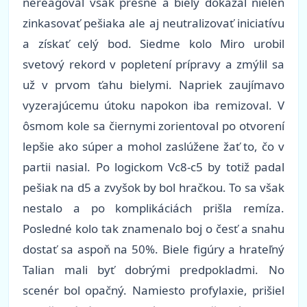
nereagoval však presne a biely dokázal nielen
zinkasovať pešiaka ale aj neutralizovať iniciatívu
a získať celý bod. Siedme kolo Miro urobil
svetový rekord v popletení prípravy a zmýlil sa
už v prvom ťahu bielymi. Napriek zaujímavo
vyzerajúcemu útoku napokon iba remizoval. V
ôsmom kole sa čiernymi zorientoval po otvorení
lepšie ako súper a mohol zaslúžene žať to, čo v
partii nasial. Po logickom Vc8-c5 by totiž padal
pešiak na d5 a zvyšok by bol hračkou. To sa však
nestalo a po komplikáciách prišla remíza.
Posledné kolo tak znamenalo boj o česť a snahu
dostať sa aspoň na 50%. Biele figúry a hrateľný
Talian mali byť dobrými predpokladmi. No
scenér bol opačný. Namiesto profylaxie, prišiel