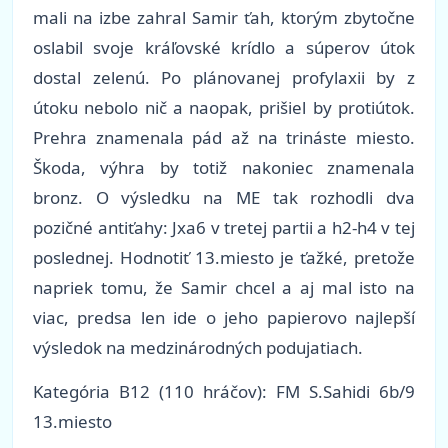
mali na izbe zahral Samir ťah, ktorým zbytočne
oslabil svoje kráľovské krídlo a súperov útok
dostal zelenú. Po plánovanej profylaxii by z
útoku nebolo nič a naopak, prišiel by protiútok.
Prehra znamenala pád až na trináste miesto.
Škoda, výhra by totiž nakoniec znamenala
bronz. O výsledku na ME tak rozhodli dva
pozičné antiťahy: Jxa6 v tretej partii a h2-h4 v tej
poslednej. Hodnotiť 13.miesto je ťažké, pretože
napriek tomu, že Samir chcel a aj mal isto na
viac, predsa len ide o jeho papierovo najlepší
výsledok na medzinárodných podujatiach.
Kategória B12 (110 hráčov): FM S.Sahidi 6b/9
13.miesto