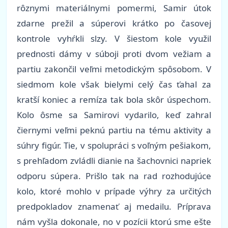
rôznymi materiálnymi pomermi, Samir útok
zdarne prežil a súperovi krátko po časovej
kontrole vyhŕkli slzy. V šiestom kole využil
prednosti dámy v súboji proti dvom vežiam a
partiu zakončil veľmi metodickým spôsobom. V
siedmom kole však bielymi celý čas ťahal za
kratší koniec a remíza tak bola skôr úspechom.
Kolo ôsme sa Samirovi vydarilo, keď zahral
čiernymi veľmi peknú partiu na tému aktivity a
súhry figúr. Tie, v spolupráci s voľným pešiakom,
s prehľadom zvládli dianie na šachovnici napriek
odporu súpera. Prišlo tak na rad rozhodujúce
kolo, ktoré mohlo v prípade výhry za určitých
predpokladov znamenať aj medailu. Príprava
nám vyšla dokonale, no v pozícii ktorú sme ešte