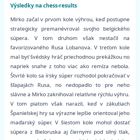
Výsledky na chess-results
Mirko začal v prvom kole výhrou, keď postupne
strategicky premanévroval svojho belgického
súpera. V tom druhom však nestačil na
favorizovaného Rusa Lobanova. V treťom kole
mal byť švédsky hráč priechodnou prekážkou no
napriek snahe z toho viac ako remíza nebola.
Štvrté kolo sa írsky súper rozhodol pokračovať v
šľapajách Rusa, no nedopadlo to pre neho
slávne a Mirko zaknihoval relatívne rýchlu výhru.
V tom piatom však narazil, keď v zákutiach
Španielskej hry sa výrazne lepšie orientoval jeho
maďarský súper. V šiestom kole mohol dostať
súpera z Bieloruska aj čiernymi pod silný tlak,