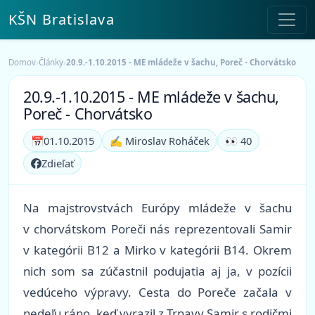
KŠN Bratislava
Domov
›
Články
›
20.9.-1.10.2015 - ME mládeže v šachu, Poreč - Chorvátsko
20.9.-1.10.2015 - ME mládeže v šachu,
Poreč - Chorvátsko
📅
01.10.2015
✍️ Miroslav Roháček
👀 40
Zdieľať
Na majstrovstvách Európy mládeže v šachu
v chorvátskom Poreči nás reprezentovali Samir
v kategórii B12 a Mirko v kategórii B14. Okrem
nich som sa zúčastnil podujatia aj ja, v pozícii
vedúceho výpravy. Cesta do Poreče začala v
nedeľu ráno, keď vyrazil z Trnavy Samir s rodičmi