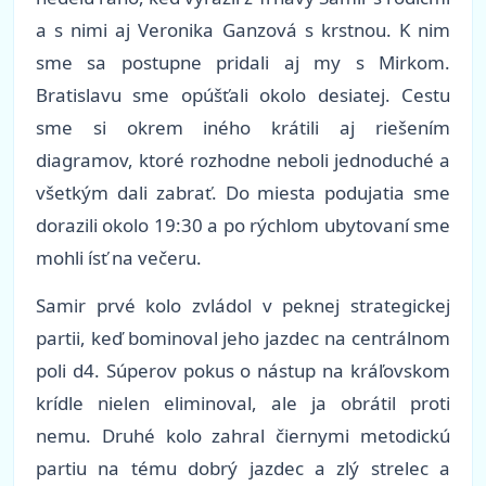
a s nimi aj Veronika Ganzová s krstnou. K nim
sme sa postupne pridali aj my s Mirkom.
Bratislavu sme opúšťali okolo desiatej. Cestu
sme si okrem iného krátili aj riešením
diagramov, ktoré rozhodne neboli jednoduché a
všetkým dali zabrať. Do miesta podujatia sme
dorazili okolo 19:30 a po rýchlom ubytovaní sme
mohli ísť na večeru.
Samir prvé kolo zvládol v peknej strategickej
partii, keď bominoval jeho jazdec na centrálnom
poli d4. Súperov pokus o nástup na kráľovskom
krídle nielen eliminoval, ale ja obrátil proti
nemu. Druhé kolo zahral čiernymi metodickú
partiu na tému dobrý jazdec a zlý strelec a