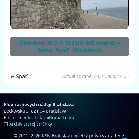
Čítať ďalej: 20.9.-1.10.2015 - ME mládeže v
šachu, Poreč - Chorvátsko
← Späť
Aktualizované:
20.01.2026 14:03
Klub šachových nádejí Bratislava
Beckovská 3, 821 04 Bratislava
E-mail:
ksn.bratislava@gmail.com
Archív starej stránky
© 2012–2026 KŠN Bratislava. Všetky práva vyhradené.