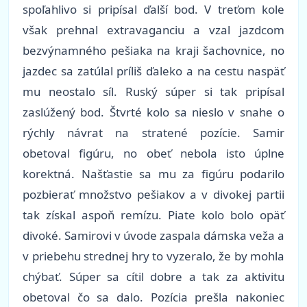
spoľahlivo si pripísal ďalší bod. V treťom kole
však prehnal extravaganciu a vzal jazdcom
bezvýnamného pešiaka na kraji šachovnice, no
jazdec sa zatúlal príliš ďaleko a na cestu naspäť
mu neostalo síl. Ruský súper si tak pripísal
zaslúžený bod. Štvrté kolo sa nieslo v snahe o
rýchly návrat na stratené pozície. Samir
obetoval figúru, no obeť nebola isto úplne
korektná. Našťastie sa mu za figúru podarilo
pozbierať množstvo pešiakov a v divokej partii
tak získal aspoň remízu. Piate kolo bolo opäť
divoké. Samirovi v úvode zaspala dámska veža a
v priebehu strednej hry to vyzeralo, že by mohla
chýbať. Súper sa cítil dobre a tak za aktivitu
obetoval čo sa dalo. Pozícia prešla nakoniec