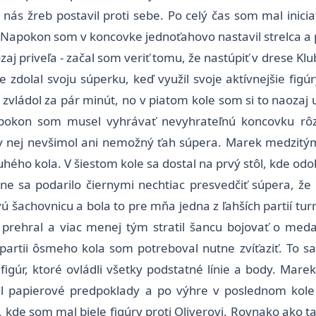
 nás žreb postavil proti sebe. Po celý čas som mal inicia
e. Napokon som v koncovke jednoťahovo nastavil strelca a p
aozaj priveľa - začal som veriť tomu, že nastúpiť v drese 
zdolal svoju súperku, keď využil svoje aktívnejšie figú
zvládol za pár minút, no v piatom kole som si to naoza
pokon som musel vyhrávať nevyhrateľnú koncovku rôzn
v nej nevšimol ani nemožný ťah súpera. Marek medzitým 
ého kola. V šiestom kole sa dostal na prvý stôl, kde od
e sa podarilo čiernymi nechtiac presvedčiť súpera, že s
ú šachovnicu a bola to pre mňa jedna z ľahších partií tu
prehral a viac menej tým stratil šancu bojovať o meda
rtii ôsmeho kola som potreboval nutne zvíťaziť. To sa 
figúr, ktoré ovládli všetky podstatné línie a body. Mare
rdil papierové predpoklady a po výhre v poslednom kol
 kde som mal biele figúry proti Oliverovi. Rovnako ako t