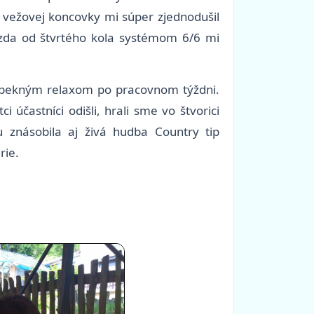
 vežovej koncovky mi súper zjednodušil
jazda od štvrtého kola systémom 6/6 mi
aj pekným relaxom po pracovnom týždni.
 účastníci odišli, hrali sme vo štvorici
u znásobila aj živá hudba Country tip
rie.