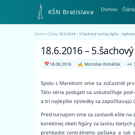
Domov
Článk
KŠN Bratislava
Domov
›
Články
›
18.6.2016 – 5.šachový turnaj Apka – Apkot
18.6.2016 – 5.šachov
📅
18.06.2016
✍️ Miroslav Roháček
👀 
Spolu s Marekom sme sa zúčastnili prv
Táto séria podujatí sa uskutočňuje po
a tri najlepšie výsledky sa započítavajú
Pred turnajom sme sa zastavili ešte na 
korektnej obeti figúry za lavínu bielyc
prehliadol centrálneho pešiaka a tak