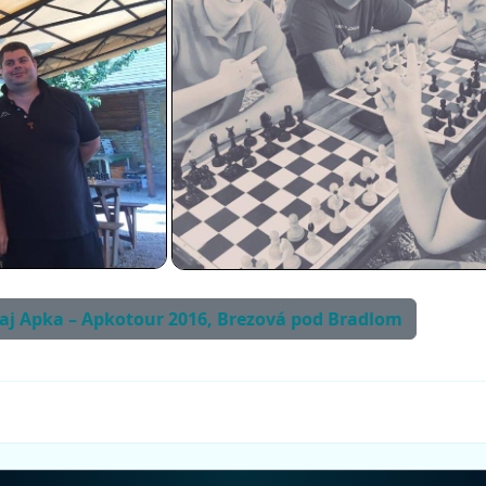
rnaj Apka – Apkotour 2016, Brezová pod Bradlom