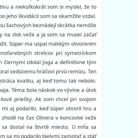
tívu a niekoľkokrát som si myslel, že to
o jeho likvidácii som sa okamžite vzdal.
Klubu šachových beznádejí skrátka nemôže
ry na zisk veže a ja som sa musel začať
j užil. Súper ma uspal mäkkým otvorením
ofarebných strelcov pri symetrickom
čiernymi zdolal Joga a definitívne tým
obral vedúcemu hráčovi prvú remízu. Ten
tráca kvalitu, aj keď tomu tak nebolo.
rnaja. Téma bola náskok vo vývine a útok
ilové priečky. Ak som chcel pri svojom
mi aj podarilo, keď súper otvoril hru a
k zhodil na čas Olivera v koncovke veže
e sa dostal na štvrté miesto. U mňa sa
am sa mi podarilo bielymi zamotať a stáť