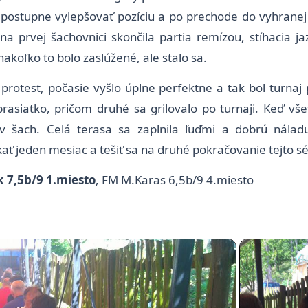
 postupne vylepšovať pozíciu a po prechode do vyhranej
na prvej šachovnici skončila partia remízou, stíhacia 
nakoľko to bolo zaslúžené, ale stalo sa.
y protest, počasie vyšlo úplne perfektne a tak bol turn
asiatko, pričom druhé sa grilovalo po turnaji. Keď všetci
v šach. Celá terasa sa zaplnila ľuďmi a dobrú nálad
ať jeden mesiac a tešiť sa na druhé pokračovanie tejto sé
 7,5b/9 1.miesto
, FM M.Karas 6,5b/9 4.miesto