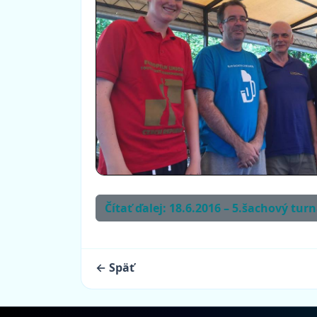
Čítať ďalej: 18.6.2016 – 5.šachový tu
← Späť