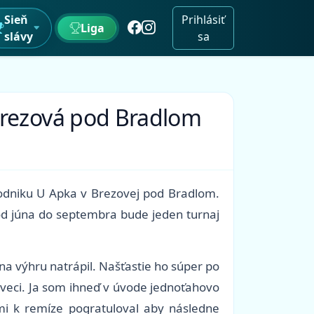
Sieň
Prihlásiť
Liga
slávy
sa
 Brezová pod Bradlom
podniku U Apka v Brezovej pod Bradlom.
od júna do septembra bude jeden turnaj
na výhru natrápil. Našťastie ho súper po
i veci. Ja som ihneď v úvode jednoťahovo
mi k remíze pogratuloval aby následne