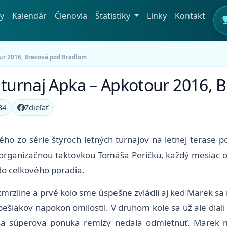
y
Kalendár
Členovia
Štatistiky
Linky
Kontakt
our 2016, Brezová pod Bradlom
ý turnaj Apka – Apkotour 2016,
34
Zdieľať
ého zo série štyroch letných turnajov na letnej terase 
d organizačnou taktovkou Tomáša Peričku, každý mesiac 
 do celkového poradia.
zmrzline a prvé kolo sme úspešne zvládli aj keď Marek sa 
h pešiakov napokon omilostil. V druhom kole sa už ale dial
 sa súperova ponuka remízy nedala odmietnuť. Marek 