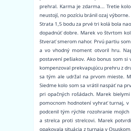
prehral. Karma je zdarma... Tretie kolo
neustojí, no pozíciu bránil ozaj výborn
Strata 1,5 bodu za prvé tri kolá bola n
dopadnúť dobre. Marek vo štvrtom kole 
štverať smerom nahor. Prvú partiu som 
a vo vhodný moment otvoril hru. Na
postavení pešiakov. Ako bonus som si 
kompenzoval prekvapujúcu prehru z druh
sa tým ale udržal na prvom mieste. Mn
Siedme kolo som sa vrátil naspäť na prv
pri opačných rošádach. Marek bielymi 
pomocnom hodnotení vyhrať turnaj, v pa
podcenil tým rýchle rozohranie mojich 
a strelca proti strelcovi. Marek potv
opakovala situácia z turnaja v Osuskom,