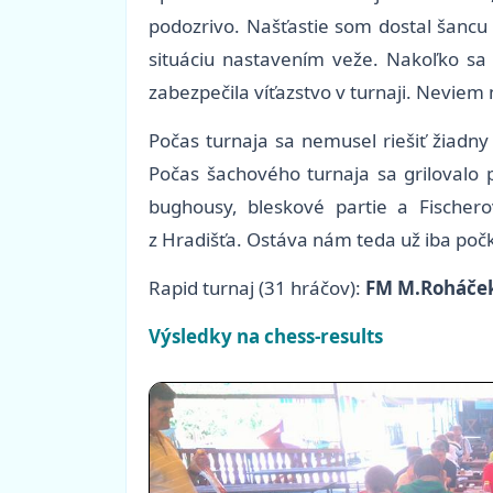
podozrivo. Našťastie som dostal šancu
situáciu nastavením veže. Nakoľko sa 
zabezpečila víťazstvo v turnaji. Neviem 
Počas turnaja sa nemusel riešiť žiadn
Počas šachového turnaja sa grilovalo pr
bughousy, bleskové partie a Fischero
z Hradišťa. Ostáva nám teda už iba počk
Rapid turnaj (31 hráčov):
FM M.Roháček
Výsledky na chess-results