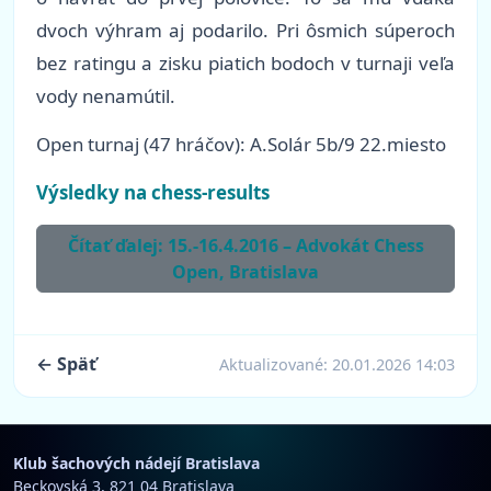
dvoch výhram aj podarilo. Pri ôsmich súperoch
bez ratingu a zisku piatich bodoch v turnaji veľa
vody nenamútil.
Open turnaj (47 hráčov): A.Solár 5b/9 22.miesto
Výsledky na chess-results
Čítať ďalej: 15.-16.4.2016 – Advokát Chess
Open, Bratislava
← Späť
Aktualizované:
20.01.2026 14:03
Klub šachových nádejí Bratislava
Beckovská 3, 821 04 Bratislava