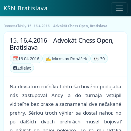
KŠN Bratislava
Domov
›
Články
›
15.-16.4.2016 – Advokát Chess Open, Bratislava
15.-16.4.2016 – Advokát Chess Open,
Bratislava
📅
16.04.2016
✍️ Miroslav Roháček
👀 30
Zdieľať
Na deviatom ročníku tohto šachového podujatia
nás zastupoval Andy a do turnaja vstúpil
viditeľne bez praxe a zaznamenal dve nečakané
prehry. Sériou troch výhier sa dostal nahor, no
po ďalších dvoch prehrách musel bojovať
o návrat do prvej polovice. To sa mu vďaka