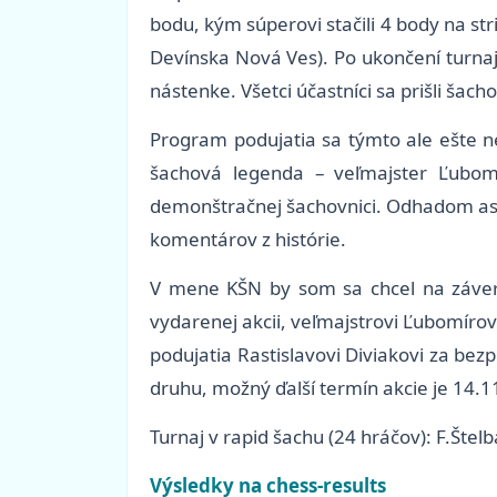
bodu, kým súperovi stačili 4 body na st
Devínska Nová Ves). Po ukončení turnaja
nástenke. Všetci účastníci sa prišli šac
Program podujatia sa týmto ale ešte ne
šachová legenda – veľmajster Ľubomír
demonštračnej šachovnici. Odhadom asi p
komentárov z histórie.
V mene KŠN by som sa chcel na záver p
vydarenej akcii, veľmajstrovi Ľubomíro
podujatia Rastislavovi Diviakovi za be
druhu, možný ďalší termín akcie je 14.1
Turnaj v rapid šachu (24 hráčov): F.Štel
Výsledky na chess-results