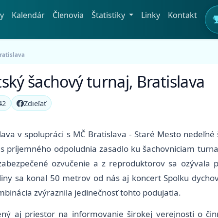
y
Kalendár
Členovia
Štatistiky
Linky
Kontakt
ratislava
ský šachový turnaj, Bratislava
42
Zdieľať
lava v spolupráci s MČ Bratislava - Staré Mesto nedeľn
as príjemného odpoludnia zasadlo ku šachovniciam turnaj
 zabezpečené ozvučenie a z reproduktorov sa ozývala 
diny sa konal 50 metrov od nás aj koncert Spolku dycho
binácia zvýraznila jedinečnosť tohto podujatia.
ý aj priestor na informovanie širokej verejnosti o čin