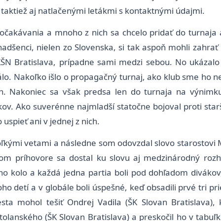
taktiež aj natlačenými letákmi s kontaktnými údajmi.
 očakávania a mnoho z nich sa chcelo pridať do turnaja 
dšenci, nielen zo Slovenska, si tak aspoň mohli zahrať
 KŠN Bratislava, prípadne sami medzi sebou. No ukázal
lo. Nakoľko išlo o propagačný turnaj, ako klub sme ho n
h. Nakoniec sa však predsa len do turnaja na výnimku
kov. Ako suverénne najmladší statočne bojoval proti sta
uspieť ani v jednej z nich.
ľkými vetami a následne som odovzdal slovo starostovi M
om príhovore sa dostal ku slovu aj medzinárodný rozh
no kolo a každá jedna partia boli pod dohľadom divákov
ho detí a v globále boli úspešné, keď obsadili prvé tri p
sta mohol tešiť Ondrej Vadila (ŠK Slovan Bratislava),
anského (ŠK Slovan Bratislava) a preskočil ho v tabuľke