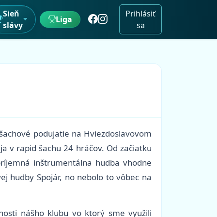
Sieň
Prihlásiť
Liga
slávy
sa
é šachové podujatie na Hviezdoslavovom
a v rapid šachu 24 hráčov. Od začiatku
príjemná inštrumentálna hudba vhodne
vej hudby Spojár, no nebolo to vôbec na
nosti nášho klubu vo ktorý sme využili