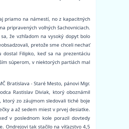
aj priamo na námestí, no z kapacitných
 na pripravených voľných šachovniciach.
o sa, že vzhľadom na vysoký dopyt bolo
eobsadzovali, pretože sme chceli nechať
 dostal Filipko, keď sa na prezentáciu
rším súperom, v niektorých partiách mal
Č Bratislava - Staré Mesto, pánovi Mgr.
odca Rastislav Diviak, ktorý oboznámil
, ktorý zo záujmom sledovali tiché boje
riečky a až sedem miest v prvej desiatke.
 keď v poslednom kole porazil dovtedy
. Ondrejovi tak stačilo na víťazstvo 4,5