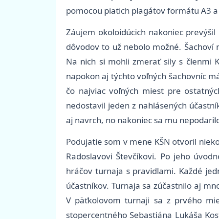
pomocou piatich plagátov formátu A3 a 
Záujem okoloidúcich nakoniec prevýšil
dôvodov to už nebolo možné. Šachoví na
Na nich si mohli zmerať sily s členmi
napokon aj týchto voľných šachovníc má
čo najviac voľných miest pre ostatnýc
nedostavil jeden z nahlásených účastní
aj navrch, no nakoniec sa mu nepodarilo 
Podujatie som v mene KŠN otvoril nieko
Radoslavovi Števčíkovi. Po jeho úvodn
hráčov turnaja s pravidlami. Každé jed
účastníkov. Turnaja sa zúčastnilo aj mno
V päťkolovom turnaji sa z prvého mie
stopercentného Sebastiána Lukáša Kostol