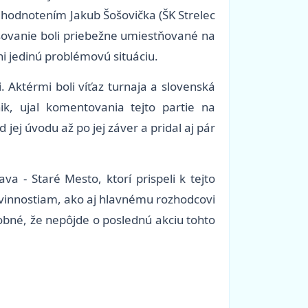
m hodnotením Jakub Šošovička (ŠK Strelec
losovanie boli priebežne umiestňované na
ni jedinú problémovú situáciu.
 Aktérmi boli víťaz turnaja a slovenská
ik, ujal komentovania tejto partie na
ej úvodu až po jej záver a pridal aj pár
 - Staré Mesto, ktorí prispeli k tejto
ovinnostiam, ako aj hlavnému rozhodcovi
obné, že nepôjde o poslednú akciu tohto