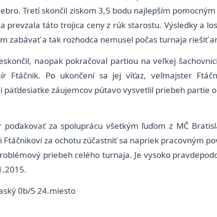
riebro. Tretí skončil ziskom 3,5 bodu najlepším pomocný
 prevzala táto trojica ceny z rúk starostu. Výsledky a 
hom zabávať a tak rozhodca nemusel počas turnaja riešiť a
skončil, naopak pokračoval partiou na veľkej šachovnici.
 Ftáčnik. Po ukončení sa jej víťaz, veľmajster Ftáčn
äťdesiatke záujemcov pútavo vysvetlil priebeh partie od j
oďakovať za spoluprácu všetkým ľuďom z MČ Bratislava
vi Ftáčnikovi za ochotu zúčastniť sa napriek pracovným p
zproblémový priebeh celého turnaja. Je vysoko pravdepod
1.2015.
baský 0b/5 24.miesto