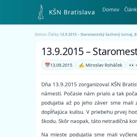
Domov
Článk
KŠN Bratislava
Domov
›
Články
›
13.9.2015 – Staromestský šachový turnaj, B
13.9.2015 – Staromest
📅
13.09.2015
✍️ Miroslav Roháček
👀 
Dňa 13.9.2015 zorganizoval KŠN Bratis
námestí. Počasie nám prialo a tak poč
podujatia až po jeho záver sme mali
dopĺňajúca kulisu. V priebehu prvej ho
škodu. Skôr naopak, táto netradičná kom
Na mieste podujatia sme mali vyčlenen